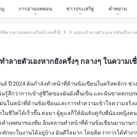
ิญ
การอ่านบทตอน
ข่าวประเสริฐ
คำพยาน
ิพากษาของพระคริสต์ (เล่มที่ 8)
3. เธอจะทำลายตัวเองหากยังครึ่งๆ ก
ะทำลายตัวเองหากยังครึ่งๆ กลางๆ ในความเชื
ันธ์ ปี 2024 ฉันกำลังทำหน้าที่ด้านข้อเขียนในคริสตจักร ช่
ันรู้สึกว่าการเข้าสู่ชีวิตของฉันยังตื้นเขิน และฉันขาดตกบก
ึกฝนในหน้าที่ด้านข้อเขียนและการทำความเข้าใจความจริ
ตในชีวิตได้เร็วขึ้น ต่อมา ผู้ดูแลก็ให้ฉันจับคู่กับพี่น้องหญิงค
วจคำเทศนาของทีม ฉินหลานทำหน้าที่ด้านข้อเขียนมานานกว
ทักษะในงานได้อยู่บ้าง ฉันดีใจมาก โดยคิดว่าการได้ทำงาน