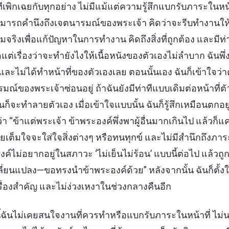
าทีเพิกเฉยกับทุกอย่าง ไม่มีแม้แต่ความรู้สึกแบกรับภาระในหน้
มารถคำนึงถึงเจตนารมณ์ของพระเจ้า คิดว่าจะรีบทำงานให้ร
ิงเพื่อแก้ปัญหาในการทำงาน คิดถึงสิ่งที่ถูกต้อง และมีท่าท
แต่เรื่องว่าจะทำยังไงให้เนื้อหนังของตัวเองไม่ลำบาก ฉันพึ่ง
 และไม่ได้ทำหน้าที่ของตัวเองเลย ตอนนั้นเอง ฉันก็เข้าใจว่า
มณ์ของพระเจ้าซ่อนอยู่ ถ้าฉันยังมีท่าทีแบบเดิมต่อหน้าที่ต
ก็จะทำลายตัวเอง เมื่อเข้าใจแบบนั้น ฉันก็รู้สึกเหมือนตกอ
า “ข้าแต่พระเจ้า ข้าพระองค์พึ่งพาผู้อื่นมากเกินไป แล้วก็แค
เต็มใจจะใส่ใจสิ่งต่างๆ หรือทนทุกข์ และไม่มีสำนึกถึงภาระ
งค์ไม่อยากอยู่ในสภาวะ ‘ไม่เย็นไม่ร้อน’ แบบนี้ต่อไป แล้ว
่ยนแปลง—ขอทรงนำข้าพระองค์ด้วย” หลังจากนั้น ฉันก็ตั้งใ
ับเรื่องสำคัญ และไม่ง่วงเหงาในช่วงกลางคืนอีก
ี้ฉันไม่เคยสนใจงานที่ควรทำหรือแบกรับภาระในหน้าที่ ไม่น