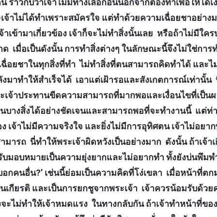
น ราวกับว่าเจ้าไม่มีทางเลือกอื่นนอกจากต้องทำเพื่อให้ได้เ
จ้าไม่ได้ทำเพราะสมัครใจ แต่ทำด้วยความเฉื่อยชาอย่างม
เข้ามาเกี่ยวข้อง เจ้าก็จะไม่ทำสิ่งนั้นเลย หรือถ้าไม่มีใครบ
 เมื่อเป็นดังนั้น การทำสิ่งต่างๆ ในลักษณะนี้จึงไม่ใช่การทำ
เฉื่อยชาในทุกสิ่งที่ทำ ไม่ทำสิ่งที่ตนสามารถคิดทำได้ และไ
งมาทำให้สำเร็จได้ เอาแต่เฝ้ารอและสังเกตการณ์เท่านั้น น
ะเจ้าประทานขีดความสามารถที่มากพอและเงื่อนไขที่เป็นผลด
นบางสิ่งได้อย่างชัดเจนและสามารถพอที่จะทำงานนี้ แต่ท่าทีที
ง เจ้าไม่มีความจริงใจ และยิ่งไม่มีการอุทิศตน เจ้าไม่อยา
มารถ นี่ทำให้พระเจ้าผิดหวังเป็นอย่างมาก ดังนั้น ถ้าเจ้าเ
ด้รับมอบหมายเป็นความยุ่งยากและไม่อยากทำ ทั้งยังบ่นพึมพ
กคนอื่น?’ เช่นนี้ย่อมเป็นความคิดที่โง่เขลา เมื่อหน้าที่ตกมา
ต่เป็นเกียรติ และเป็นการยกชูจากพระเจ้า เจ้าควรน้อมรับด้
 ซึ่งจะไม่ทำให้เจ้าหมดแรง ในทางกลับกัน ถ้าเจ้าทำหน้าที่ขอ