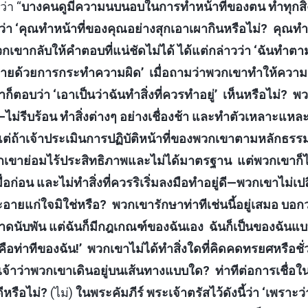
่า “
บางคนดูมีความนบนอบในการทำหน้าที่ของตน ทำทุกสิ่ง
ว่า ‘คุณทำหน้าที่ของคุณอย่างสุกเอาเผากินหรือไม่? คุณทำ
เขากลับให้คำตอบที่แน่ชัดไม่ได้ ได้แต่กล่าวว่า ‘ฉันทำตามท
่นวายด้วยการกระทำความผิด’ เมื่อถามว่าพวกเขาทำให้ควา
าก็ตอบว่า ‘เอาเป็นว่าฉันทำสิ่งที่ควรทำอยู่’ เห็นหรือไม่? พวก
ไม่รีบร้อน ทำสิ่งต่างๆ อย่างเชื่องช้า และทำตัวเหลาะแหละ
ต่ถ้าเจ้าประเมินการปฏิบัติหน้าที่ของพวกเขาตามหลักธร
พวกเขาย่อมไร้ประสิทธิภาพและไม่ได้มาตรฐาน แต่พวกเขาก็ไ
อก่อน และไม่ทำสิ่งที่ควรริเริ่มลงมือทำอยู่ดี—พวกเขาไม่
ละอายแก่ใจมิใช่หรือ? พวกเขารักษาท่าทีเช่นนี้อยู่เสมอ บอก
ับพัน แต่ฉันก็มีกฎเกณฑ์ของฉันเอง ฉันก็เป็นของฉันแบบน
คือท่าทีของฉัน!’ พวกเขาไม่ได้ทำสิ่งใดที่คิดคดทรยศหรือชั่
 เจ้าว่าพวกเขาเดินอยู่บนเส้นทางแบบใด? ท่าทีต่อการเชื่อ
ดีหรือไม่?
(ไม่)
ในพระคัมภีร์ พระเจ้าตรัสไว้ดังนี้ว่า ‘เพราะว่า