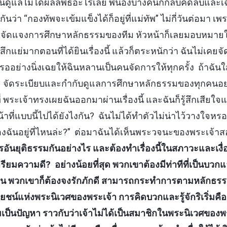
ี่ฉันดูแลไม่ได้ผลลัพธ์อะไรเลย พี่น้องบางคนก็กลับคิดลบแล
่ากันว่า “กองทัพจะเข้มแข็งได้ก็อยู่ที่แม่ทัพ” ไม่กี่วันต่อมา 
รจัดแจงการศึกษาหลักธรรมของทีม หัวหน้าก็เลยมอบหมายใ
สึกแย่มากตอนที่ได้ยินเรื่องนี้ แล้วก็ตระหนักว่า ฉันไม่เคยจ
รออย่างนิ่งเฉยให้ฉินหลานเป็นคนจัดการให้ทุกครั้ง ถ้าฉันใ
ย จัดระเบียบและกำกับดูแลการศึกษาหลักธรรมของทุกคนอย่า
่ พระเจ้าทรงเผยฉันออกมาผ่านเรื่องนี้ และฉันก็รู้สึกเสียใ
้าที่แบบนี้ไปได้ยังไงกัน? ฉันไม่ได้ทำตัวไม่น่าไว้วางใจ
ีของฉันอยู่ที่ไหนล่ะ?” ต่อมาฉันได้เห็นพระวจนะของพระเจ้าสอ
ันยุติธรรมกันอย่างไร และต้องทำเรื่องนี้ในสภาวะและเงื่
ียมความดี? อย่างน้อยที่สุด พวกเขาต้องมีท่าทีที่เป็นบวกและ
น พวกเขาก็ต้องจงรักภักดี สามารถกระทำการตามหลักธร
ชน์แห่งพระนิเวศของพระเจ้า การคิดบวกและรู้จักริเริ่มคือ
ย่อมเป็นปัญหา ราวกับว่าเจ้าไม่ได้เป็นสมาชิกในพระนิเวศของ