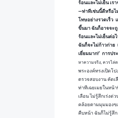
ร้อนและไม่เย็น เ
—ท่าทีเช่นนี้ดีหรือไ
โทษอย่างรวดเร็ว แ
ขึ้นมา ฉันก็อาจจะถูก
ร้อนและไม่เย็นต่อ
ฉันก็จะไม่ก้าวก่าย แ
เยี่ยมมาก!’ การประพ
หาความจริง, ควรไล่ต
พระองค์ทรงเปิดโปง
ตรวจสอบงาน คัดเลื
ท่าทีเฉยเมยในหน้าที
เลือน ไม่รู้สึกเร่
คล้อยตามมุมมองขอ
คืบหน้า ฉันก็ไม่รู้