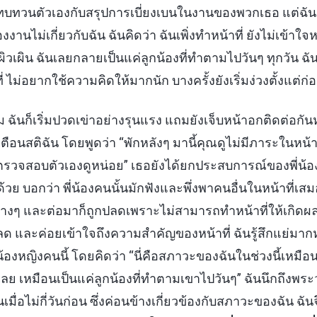
็ทบทวนตัวเองกับสรุปการเบี่ยงเบนในงานของพวกเธอ แต่ฉันกล
งงานไม่เกี่ยวกับฉัน ฉันคิดว่า ฉันเพิ่งทำหน้าที่ ยังไม่เข้าใ
ิวเผิน ฉันเลยกลายเป็นแค่ลูกน้องที่ทำตามไปวันๆ ทุกวัน 
ไม่อยากใช้ความคิดให้มากนัก บางครั้งยังเริ่มง่วงตั้งแต่ก่
ฉันก็เริ่มปวดเข่าอย่างรุนแรง แถมยังเจ็บหน้าอกติดต่อกันห
เตือนสติฉัน โดยพูดว่า “พักหลังๆ มานี้คุณดูไม่มีภาระในหน้า
าสตรวจสอบตัวเองดูหน่อย” เธอยังได้ยกประสบการณ์ของพี่น้อ
้วย บอกว่า พี่น้องคนนั้นมักฟังและพึ่งพาคนอื่นในหน้าที่เสม
ต่างๆ และต่อมาก็ถูกปลดเพราะไม่สามารถทำหน้าที่ให้เกิดผล
ลด และค่อยเข้าใจถึงความสำคัญของหน้าที่ ฉันรู้สึกแย่มาก
้องหญิงคนนี้ โดยคิดว่า “นี่คือสภาวะของฉันในช่วงนี้เหมือ
เลย เหมือนเป็นแค่ลูกน้องที่ทำตามเขาไปวันๆ” ฉันนึกถึงพ
นเมื่อไม่กี่วันก่อน ซึ่งค่อนข้างเกี่ยวข้องกับสภาวะของฉัน ฉ