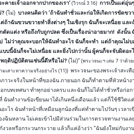
ราจะคายเจ้าออกจากปากของเรา’
การเป็นแต่อุ่นๆ
(วิวรณ์ 3:16)
ม่?
(ไม่)
บางคนคิดว่า ‘ถ้าฉันทำชั่วและก่อให้เกิดการขัดขวา
ต่ถ้าฉันขวนขวายทำสิ่งต่างๆ ในเชิงรุก ฉันก็จะเหนื่อย แ
ตัดแต่ง หรือถึงกับถูกปลด ซึ่งเป็นเรื่องน่าอายมาก! ดังนั้น ฉั
ไป ไม่ว่าคุณจะบอกให้ฉันทำอะไร ฉันก็จะทำ แต่ถ้าคุณไม่
บบนี้ฉันก็จะไม่เหนื่อย และยิ่งไปกว่านั้น ผู้คนก็จะจับผิดอะไร
ฤติปฏิบัติตนเช่นนี้ดีหรือไม่?
(ไม่)”
(พระวจนะฯ เล่ม 7 ว่าด้ว
พระวจนะของพระเจ้าสะเทื
ามเสาะหาความจริงอย่างไร (11))
ภาวะจริงในหน้าที่ของฉัน ภายนอก ฉันก็ทำตามที่หัวหน้าง
อกบทเทศนา ทำทุกอย่างครบ และฉันก็ไม่ได้ทำชั่วหรือก่อกว
่ ฉันทำงานข้อเขียนมาได้เกินหนึ่งเดือนแล้ว แต่ก็ใช้ชีวิตแ
งด่วนอะไร ฉันทำหน้าที่เหมือนลูกน้องที่แค่ทำตามไปวันๆ เว
งฉินหลาน ไม่เคยเข้าไปมีส่วนร่วมในการตรวจทานงานเล
สึกกังวลหรือกระวนกระวาย แล้วก็แค่อ้างว่า “ฉันยังใหม่กับงานน