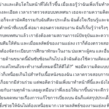
างและเติบโตในหน้าที่ได้เร็วขึ้น เมื่อเธอรู้ว่าฉันเพิ่งเริ่มทำห
ข้างละเอียด เวลาเราตรวจสอบบทเทศนา เธอจะถามความคิดเห
อก็จะสามัคคีธรรมกับฉันทีละประเด็น ฉันตั้งใจเรียนรู้และจดบ
น้าที่แบบนี้ ต่อมา ตอนตรวจสอบงาน ฉันก็เริ่มรู้ว่าจริง
กบทเทศนาแล้ว เรายังต้องตามสถานการณ์ปัจจุบันและควา
ีมให้ทัน และเมื่อผลลัพธ์ของงานแย่ลง เราก็ต้องตรวจสอ
งต้องจัดระเบียบการศึกษาทักษะในงาน บ่มเพาะผู้คน และอื่
ลายด้านขนาดนี้มันซับซ้อนเกินไป แล้วฉันต้องใช้ความคิดแล
แค่ไหนถึงจะทำงานทั้งหมดนี้ให้ดีได้?” พอมีความคิดแบบนี้ขึ
้วก็เหนื่อยเกินไปสำหรับเนื้อหนังของฉัน เวลาตรวจสอบการเ
ก็อยากมีส่วนร่วม แต่พอคิดว่าฉันเพิ่งมาทำหน้าที่นี้และยังไม
ยกับงานทุกด้าน เลยดูเหมือนว่าพึ่งเธอให้มากขึ้นน่าจะดีกว่า
เขียนจดหมายเรื่องการแก้ไขการเบี่ยงเบน ฉันก็แค่สรุปประเด
ึ่งช่วยให้ฉันไม่ต้องเหนื่อยมาก เวลาผลลัพธ์ของงานแย่ลง พี