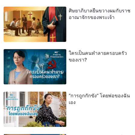
ศิษยาภิบาลยืนขวางผมกับราช
อาณาจักรของพระเจ้า
ใครเป็นคนทำลายครอบครัว
ของเรา?
“การถูกกักขัง” โดยพ่อของฉัน
เอง