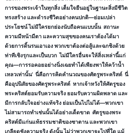
การของพระเจ้าในทุกสิ่ง เต็มใจยืนอยู่ในฐานะสิ่งมีชีวิต
ทรงสร้าง และดำรงชีวิตอย่างคนปกติ—ย่อมเปล่า
ประโยชน์ ไม่มีใครยกย่องนับถือคนแบบนั้น สถานะ
ความมีหน้ามีตา และความสุขของคนเราต้องได้มา
ด้วยการดิ้นรนเอาเอง พวกเขาต้องต่อสู้และฉกชิงด้วย
ท่าทีเชิงรุกและเป็นบวก ไม่มีใครอื่นจะให้สิ่งเหล่านี้แก่
คุณ—การรอคอยอย่างนิ่งเฉยทำได้เพียงพาให้คว้าน้ำ
เหลวเท่านั้น’ นี่คือการคิดคำนวณของศัตรูพระคริสต์ นี่
คืออุปนิสัยของศัตรูพระคริสต์ หากเจ้าหวังให้ศัตรูของ
พระคริสต์ยอมรับความจริง ยอมรับความผิดพลาด และ
มีการกลับใจอย่างแท้จริง ย่อมเป็นไปไม่ได้—พวกเขา
ไม่สามารถทำเช่นนั้นได้อย่างเด็ดขาด ศัตรูของพระ
คริสต์มีแก่นแท้ธรรมชาติของซาตาน และพวกเขา
เกลียดชังความจริง ดังนั้น ไม่ว่าพวกเขาจะไปที่ใด แม้