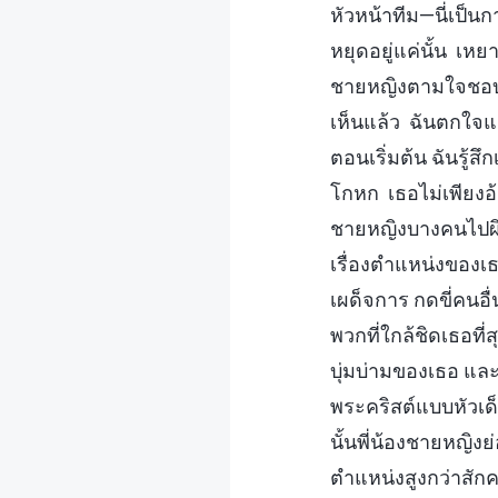
หัวหน้าทีม—นี่เป็
หยุดอยู่แค่นั้น เห
ชายหญิงตามใจชอบ จ
เห็นแล้ว ฉันตกใจแล
ตอนเริ่มต้น ฉันรู้ส
โกหก เธอไม่เพียงอ
ชายหญิงบางคนไปผิ
เรื่องตำแหน่งของเธ
เผด็จการ กดขี่คนอ
พวกที่ใกล้ชิดเธอท
บุ่มบ่ามของเธอ แล
พระคริสต์แบบหัวเด็
นั้นพี่น้องชายหญิงย
ตำแหน่งสูงกว่าสักค