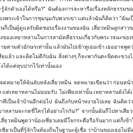
รู้จักตัวเองได้หรือ?” ฉันต้องการจะหารือเรื่องหลักธรรม
งพระเจ้าในการชุมนุมกับพวกเขา แต่แล้วฉันก็คิดว่า “ฉันเป
ก็เป็นผู้ดูแลรับผิดชอบเรื่องงานของฉัน เสี่ยวหมินลูกสาวของเ
งของเหยาหลานในการสามัคคีธรรมเกี่ยวกับพระวจนะของพระ
ามตัวอักษรเท่านั้น แล้วมันไปเข้าหูเธอเข้า เธออาจพูดว่า 
ียแล้ว และคิดไม่ดีกับฉัน สิ่งต่างๆ ก็จะพากันตะขิดตะขว
ึงได้แต่หุบปากไว้เท่านั้นเอง
ส่งจดหมายให้ฉันลับหลังเสี่ยวหมิน จดหมายเขียนว่า ก่อนหน
แต่เหยาหลานไม่ยอมรับ ไม่เพียงเท่านั้น เหยาหลานยังได้เร
ที่เป็นเจ้าบ้านอีกต่อไป ฉันถึงกับหน้าหงายไปเลย ฉันคิดว่า
หยาหลานจะกดขี่ใครได้อย่างไรกัน?” จากนั้นฉันก็ไปหาเสี่ย
ี่ยวหมินพูดว่าน้องเซียวเคยมีใจกระตือรือร้นมาก แต่ก็เข้
ซียวเป็นที่รู้จักในท้องถิ่นในฐานะผู้เชื่อ ว่าบ้านของเธอไ