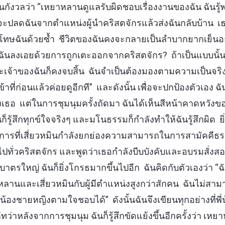
่มเป็นกังวลว่า “เหยาหลานดูแลรับผิดชอบเรื่องงานของฉัน ฉันร
เธอจะปลดฉันจากตำแหน่งผู้นำคริสตจักรแล้วส่งฉันกลับบ้าน เ
ลงโทษฉันด้วยซ้ำ ชีวิตของฉันคงจะกลายเป็นลำบากยากเย็น
กฉันลงเอยด้วยการถูกเตะออกจากคริสตจักร? ถ้าเป็นแบบนั้
ะเจ้าของฉันก็คงจบสิ้น ฉันจำเป็นต้องมองตามความเป็นจริ
าที่ก่อนแล้วค่อยดูอีกที” และดังนั้น เพื่อจะปกป้องตัวเอง ฉั
ธอ แต่ในการชุมนุมครั้งถัดมา ฉันได้เห็นสีหน้าคาดหวังขอ
ันก็รู้สึกทุกข์ใจจริงๆ และมโนธรรมก็กำลังทำให้ฉันรู้สึกผิด ยิ่
งการที่เสี่ยวหมินกำลังยกย่องความสามารถในการสามัคคีธร
ทั่วคริสตจักร และพูดว่าเธอกำลังบีบบังคับและอบรมสั่งส
ตรใหญ่ ฉันก็ยิ่งโกรธมากขึ้นไปอีก ฉันคิดกับตัวเองว่า “ฉ
ลานและเสี่ยวหมินกับผู้มีตำแหน่งสูงกว่าสักคน ฉันไม่สา
่น้องชายหญิงตามใจชอบได้” ดังนั้นฉันจึงเขียนทุกอย่างที่พ
่ทว่าหลังจากการชุมนุม ฉันก็รู้สึกขัดแย้งขึ้นอีกครั้งว่า 