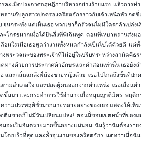
นการละเมิดประกาศกฤษฎีกาบริหารอย่างร้ายแรง แล้วการทำชั
ยาหลานกับลูกสาวปกครองคริสตจักรราวกับเจ้าเหนือหัว กดขี่แ
นกระทั่ง แค่เห็นเธอ พวกเขาก็กลัวจนไม่มีใครกล้าเปล่ง
ะโกรธมากเมื่อได้ยินสิ่งที่พี่เฉินพูด ตอนที่เหยาหลานส่ง
ึกเลื่อมใสเมื่อเธอพูดว่างานทั้งหมดกำลังเป็นไปได้ด้วยดี แต่
้างพระวจนะของพระเจ้าที่ไม่อยู่ในบริบทระหว่างสามัคคีธร
ดทางด้วยการประกาศตัวอักษรและคำสอนเท่านั้น เธอยัง
อ และกลั่นแกล้งพี่น้องชายหญิงด้วย เธอไปไกลถึงขั้นที่ปก
ื่นตามอำเภอใจ และปลดผู้คนออกจากตำแหน่ง เธอเลื่อนตำแ
ี่สุดขึ้นมา และกระทำการใช้อำนาจเกื้อหนุนญาติมิตร พฤติ
ะความประพฤติชั่วมากมายหลายอย่างของเธอ แสดงให้เห็นว่
ดตีนขาดก็ไม่มีวันเปลี่ยนแปลง! ตอนนี้ขอบเขตหน้าที่ของเธอ
่อมจะเป็นอันตรายมากขึ้นอย่างแน่นอน ฉันรู้ว่าฉันต้องรายงาน
นโดยเร็วที่สุด และค้ำจุนงานของคริสตจักร แต่ทว่าเมื่อฉั