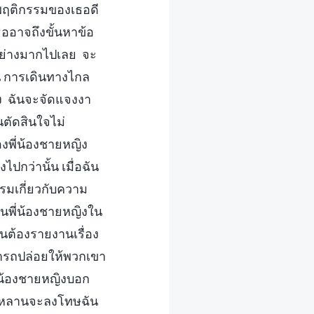
ู้พฤติกรรมของเธอดี
ธออาจถึงขั้นหาข้อ
อย่างมากไปเลย จะ
น การเดินทางไกล
ง ฉันจะจัดแจงงา
นตัดสินใจไม่
งพี่น้องชายหญิง
งไปกว่านั้น เมื่อฉัน
รมเกี่ยวกับความ
อนพี่น้องชายหญิงใน
ันต้องรายงานเรื่อง
มารถปล่อยให้พวกเขา
ี่น้องชายหญิงบอก
เหยาหลานจะลงโทษฉัน