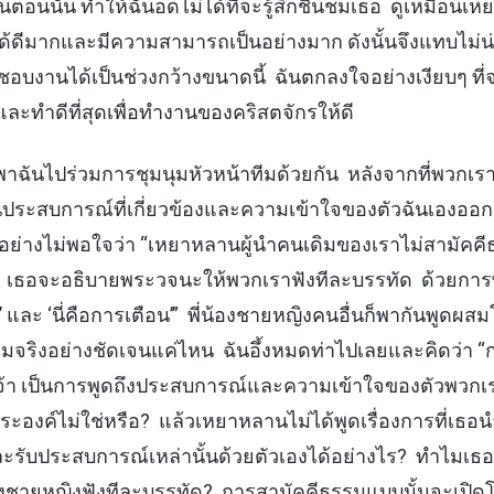
นตอนนั้น ทำให้ฉันอดไม่ได้ที่จะรู้สึกชื่นชมเธอ ดูเหมือนเ
้ดีมากและมีความสามารถเป็นอย่างมาก ดังนั้นจึงแทบไม่
ชอบงานได้เป็นช่วงกว้างขนาดนี้ ฉันตกลงใจอย่างเงียบๆ ที่จ
ละทำดีที่สุดเพื่อทำงานของคริสตจักรให้ดี
ินพาฉันไปร่วมการชุมนุมหัวหน้าทีมด้วยกัน หลังจากที่พวก
ันประสบการณ์ที่เกี่ยวข้องและความเข้าใจของตัวฉันเองออกม
ั้นอย่างไม่พอใจว่า “เหยาหลานผู้นำคนเดิมของเราไม่สามัค
น เธอจะอธิบายพระวจนะให้พวกเราฟังทีละบรรทัด ด้วยการ
ใจ’ และ ‘นี่คือการเตือน’” พี่น้องชายหญิงคนอื่นก็พากันพูด
มจริงอย่างชัดเจนแค่ไหน ฉันอึ้งหมดท่าไปเลยและคิดว่า “
า เป็นการพูดถึงประสบการณ์และความเข้าใจของตัวพวกเร
องค์ไม่ใช่หรือ? แล้วเหยาหลานไม่ได้พูดเรื่องการที่เธ
และรับประสบการณ์เหล่านั้นด้วยตัวเองได้อย่างไร? ทำไมเ
้องชายหญิงฟังทีละบรรทัด? การสามัคคีธรรมแบบนั้นจะเปิ