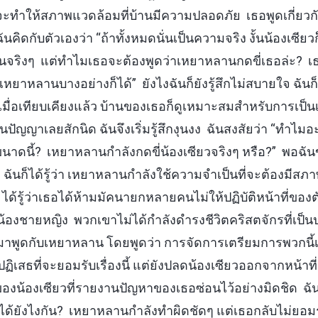
่จะทำให้สภาพแวดล้อมที่บ้านมีความปลอดภัย เธอพูดเกี่ยวกับน
คิดกับตัวเองว่า “ถ้าทั้งหมดนั่นเป็นความจริง งั้นน้องเซีย
บ้านจริงๆ แต่ทำไมเธอจะต้องพูดว่าเหยาหลานกดขี่เธอล่ะ?
ัวเหยาหลานบางอย่างก็ได้” ยังไงฉันก็ยังรู้สึกไม่สบายใจ ฉัน
า เมื่อเทียบเคียงแล้ว บ้านของเธอก็ดูเหมาะสมสำหรับการเป็น
ปัญญาเลยสักนิด ฉันจึงเริ่มรู้สึกงุนงง ฉันสงสัยว่า “ทำไมอ
ดขนาดนี้? เหยาหลานกำลังกดขี่น้องเซียวจริงๆ หรือ?” พอฉั
ม ฉันก็ได้รู้ว่า เหยาหลานกำลังใช้ความจำเป็นที่จะต้องมีสภ
 ได้รู้ว่าเธอได้ห้ามมัคนายกหลายคนไม่ให้ปฏิบัติหน้าที่ของต
พี่น้องชายหญิง พวกเขาไม่ได้กำลังดำรงชีวิตคริสตจักรที่เป็
นมาพูดกับเหยาหลาน โดยพูดว่า การจัดการเตรียมการพวกนี้เ
ิเสธที่จะยอมรับเรื่องนี้ แต่ยังปลดน้องเซียวออกจากหน้าที่
น้องเซียวที่รายงานปัญหาของเธอซ่อนไว้อย่างมิดชิด ฉั
นไปได้ยังไงกัน? เหยาหลานกำลังทำผิดชัดๆ แต่เธอกลับไม่ยอมรับ