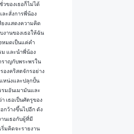
่วของเธอก็ไม่ได้
ละสั่งการพี่น้อง
เสียงแสดงความคิด
มอบงานของเธอให้ฉัน
ทั้งหมดเป็นแค่คำ
รม และนำพี่น้อง
สำราญกับพระพรใน
ครองคริสตจักรอย่าง
หน่งและปลุกปั้น
กรรมอันเมามันและ
า เธอเป็นศัตรูของ
กว้างขึ้นไปอีก ดัง
เธอกับผู้ที่มี
นเริ่มคิดจะรายงาน