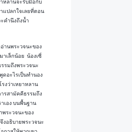
หยาหลานจะรับมือกับ
น่าแปลกใจเลยที่ตอน
ะคำนึงถึงน้ำ
เราอ่านพระวจนะของ
าเล็กน้อย น้องเซี่
คีธรรมถึงพระวจนะ
พูดอะไรเป็นทำนอง
ผสมโรงว่าเหยาหลาน
การสามัคคีธรรมถึง
าเอง บนพื้นฐาน
อนำพระวจนะของ
ธอจึงอธิบายพระวจนะ
ดโอกาสให้พวกเขา