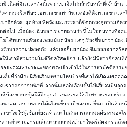
วนิสต์จีน และดังนั้นพวกเขาจึงไม่กล้ารับหน้าที่เจ้าบ้าน
ึงความจริงเพื่อช่วยพวกเขาเท่านั้น แต่ยังติติงพวกเขา แล
เขาอีกด้วย สุดท้าย พี่หวังและภรรยาก็จิตตกลงสู่ความคิด
กต่อไป เมื่อน้องเฉินบอกเหยาหลานว่า นี่ไม่ใช่หนทางที่จะปฏิ
ไม่ได้ทบทวนตัวเองเลยแม้แต่น้อย แต่กุเรื่องขึ้นมาว่า น้องเ
รรักษาความปลอดภัย แล้วเธอก็แยกน้องเฉินออกจากคริสต
ห้เธอมีส่วนร่วมในชีวิตคริสตจักร แล้วยังมีพี่สาวอีกคนที่ก
เธอจะรวมพระวจนะของพระเจ้าเข้าไว้ในการสามัคคีธรรมของ
างเต็มที่ว่ามีอุปนิสัยเสื่อมทรามไหนบ้างที่เธอได้เปิดเผยต
เธอออกจากหน้าที่ จากนั้นเธอก็เลื่อนขั้นให้เสี่ยวหมินลู
อกพี่น้องชายหญิงให้ฝึกลูกสาวของเธอให้ดี เพราะเธอจะรับ
นาคต เหยาหลานได้เลื่อนขั้นสามีของเธอขึ้นมาเป็นหัวหน้าท
้ว เขาไม่ใช่ผู้เชื่อเที่ยงแท้ และไม่สามารถสามัคคีธรรมอะไร
าหลานทำตามอารมณ์และลากสามีเข้ามาในคริสตจักร แล้วม