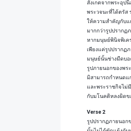
สังเกตจากพระอุปนิ
พระวจนะที่ได้ตรัส 
ให้ความสำคัญกับแก
มากกว่ารูปปรากฏ
หากมนุษย์พินิจพิเค
เพียงแค่รูปปรากฏภ
มนุษย์นั้นช่างมืดบอ
รูปภายนอกของพระ
มิสามารถกำหนดแก
และพระราชกิจไม่ม
กับมโนคติหลงผิดข
Verse 2
รูปปรากฏภายนอกข
นั้นไม่ได้ขัดแย้งกั