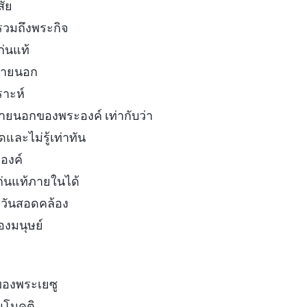
สัย
รวมถึงพระกิจ
่นแท้
ภายนอก
ราะห์
ายนอกของพระองค์ เท่ากับว่า
ดและไม่รู้เท่าทัน
องค์
่นแท้ภายในได้
ีวันสอดคล้อง
องมนุษย์
องพระเยซู
บมโนคติ