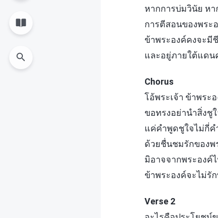
หากการบ่มวินัย ห
การตีสอนของพระอง
ข้าพระองค์คงจะมีช
และอยู่ภายใต้แด
Chorus
โอ้พระเจ้า ข้าพระ
ขอทรงอย่านำสิ่งชูใ
แค่คำพูดชูใจไม่กี่ค
ด้วยชื่นชมรักของพ
มิอาจจากพระองค์ไ
ข้าพระองค์จะไม่รัก
Verse 2
อะไรคือประโยชน์ขอ