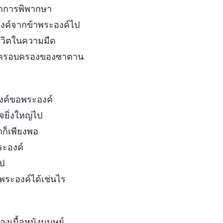
ากการพิพากษา
ค์จากข้าพระองค์ไป
ีวิตในความมืด
นครอบครองของซาตาน
องค์ขอพระองค์
จยิ่งใหญ่ไป
ำก็เพียงพอ
ระองค์
ป
พระองค์ได้เช่นไร
งเนื้อหนังมนุษย์