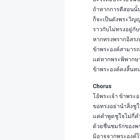
ถ้าหากการตีสอนนั้
ก็จะเป็นดังพระวิญ
ราวกับไม่ทรงอยู่กั
หากทรงพรากอิสรภา
ข้าพระองค์สามารถม
แต่หากพระพิพากษา
ข้าพระองค์คงสิ้นหน
Chorus
โอ้พระเจ้า ข้าพระ
ขอทรงอย่านำสิ่งชูใ
แค่คำพูดชูใจไม่กี่ค
ด้วยชื่นชมรักของพ
มิอาจจากพระองค์ไ