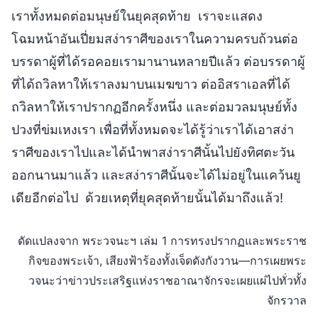
เราทั้งหมดต่อมนุษย์ในยุคสุดท้าย เราจะแสดง
โฉมหน้าอันเปี่ยมสง่าราศีของเราในความครบถ้วนต่อ
บรรดาผู้ที่ได้รอคอยเรามานานหลายปีแล้ว ต่อบรรดาผู้
ที่ได้ถวิลหาให้เราลงมาบนเมฆขาว ต่ออิสราเอลที่ได้
ถวิลหาให้เราปรากฏอีกครั้งหนึ่ง และต่อมวลมนุษย์ทั้ง
ปวงที่ข่มเหงเรา เพื่อที่ทั้งหมดจะได้รู้ว่าเราได้เอาสง่า
ราศีของเราไปและได้นำพาสง่าราศีนั้นไปยังทิศตะวัน
ออกนานมาแล้ว และสง่าราศีนั้นจะได้ไม่อยู่ในแคว้นยู
เดียอีกต่อไป ด้วยเหตุที่ยุคสุดท้ายนั้นได้มาถึงแล้ว!
ดัดแปลงจาก พระวจนะฯ เล่ม 1 การทรงปรากฏและพระราช
กิจของพระเจ้า, เสียงฟ้าร้องทั้งเจ็ดดังกังวาน—การเผยพระ
วจนะว่าข่าวประเสริฐแห่งราชอาณาจักรจะเผยแผ่ไปทั่วทั้ง
จักรวาล