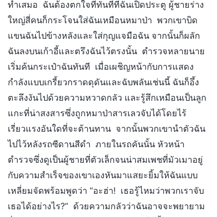
ทำเสมอ ฉันต้องตกใจที่ทันทีที่ฉันเปิดประตู ผู้ชายร่าง
ใหญ่สี่คนก็กระโจนใส่ฉันเหมือนหมาป่า พวกเขาบิด
แขนฉันไปข้างหลังและใส่กุญแจมือฉัน จากนั้นก็ผลัก
ฉันลงบนเก้าอี้และตรึงฉันไว้ตรงนั้น ตำรวจหลายนาย
เริ่มค้นกระเป๋าฉันทันที เมื่อเผชิญหน้ากับการแสดง
กำลังแบบเกรี้ยวกราดดุดันและฉับพลันเช่นนี้ ฉันก็อึ้ง
ตะลึงงันไปด้วยความหวาดกลัว และรู้สึกเหมือนเป็นลูก
แกะที่น่าสงสารซึ่งถูกหมาป่าสารเลวจับได้โดยไร้
เรี่ยวแรงอันใดที่จะต้านทาน จากนั้นพวกเขานำตัวฉัน
ไปไว้หลังรถซีดานสีดำ ภายในรถคันนั้น หัวหน้า
ตำรวจซึ่งดูเป็นผู้ชายที่ตัวเล็กจนน่าสมเพชที่มัวเมาอยู่
กับความสำเร็จของเขาเองหันมาแสยะยิ้มให้ฉันแบบ
เหลี่ยมจัดพร้อมพูดว่า “อะฮ่า! เธอรู้ไหมว่าพวกเราจับ
เธอได้อย่างไร?” ด้วยความกลัวว่าฉันอาจจะพยายาม