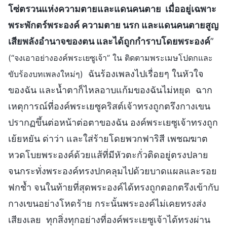
โซ่ตรวนแห่งความตายและแดนคนตาย เมื่ออยู่เฉพาะ
พระพักตร์พระองค์ ความตาย นรก และแดนคนตายสูญ
เสียพลังอำนาจของตน และได้ถูกกำราบโดยพระองค์
”
(“จงเอาอย่างองค์พระเยซูเจ้า” ใน ติดตามพระเมษโปดกและ
ฉันร้องเพลงไปเรื่อยๆ ในหัวใจ
ขับร้องบทเพลงใหม่ๆ)
ของฉัน และน้ำตาก็ไหลอาบแก้มของฉันไม่หยุด ฉาก
เหตุการณ์ที่องค์พระเยซูคริสต์เจ้าทรงถูกตรึงกางเขน
ปรากฏขึ้นต่อหน้าต่อตาของฉัน องค์พระเยซูเจ้าทรงถูก
เย้ยหยัน ด่าว่า และใส่ร้ายโดยพวกฟาริสี เพชฌฆาต
หวดโบยพระองค์ด้วยแส้ที่มีหัวตะกั่วติดอยู่ตรงปลาย
จนกระทั่งพระองค์ทรงปกคลุมไปด้วยบาดแผลและรอย
ฟกช้ำ จนในท้ายที่สุดพระองค์ได้ทรงถูกตอกตรึงเข้ากับ
กางเขนอย่างโหดร้าย กระนั้นพระองค์ไม่เคยทรงส่ง
เสียงเลย ทุกสิ่งทุกอย่างที่องค์พระเยซูเจ้าได้ทรงผ่าน