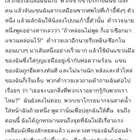
เลวก็ยังไม่ปล่อยฉันไป พวกเขาเข้าประกบฉันข้างละ
คน แล้วจับแขนฉันลากเหมือนซากศพไปที่เก้าอี้พังๆ ตัว
หนึ่ง แล้วผลักฉันให้นั่งลงไปบนเก้าอี้ตัวนั้น ตำรวจนาย
หนึ่งพูดอย่างสารเลวว่า “ถ้าหล่อนไม่พูด ก็เอาเชือกมา
แขวนหล่อนไว้!” ตำรวจเลวอีกนายรีบหยิบเชือกไน
ลอนบางๆ มาเส้นหนึ่งอย่างเร็วมาก แล้วใช้มันแขวนมือ
ของฉันซึ่งใส่กุญแจมืออยู่เข้ากับท่อความร้อน แขน
ของฉันถูกยืดตรงทันที และไม่นานนัก หลังและหัวไหล่
ของฉันก็เริ่มเจ็บ พวกตำรวจเลวถามคำถามฉันต่อไป
เรื่อยๆ ว่า “เธอจะบอกสิ่งที่พวกเราอยากรู้กับพวกเรา
ไหม?” ฉันยังคงไม่ตอบ พวกเขาโกรธมากจนสาดน้ำ
ใส่หน้าฉันถ้วยหนึ่ง พูดว่านั่นเพื่อปลุกฉันให้ตื่น จนถึง
ตอนนี้ ฉันได้ถูกทรมานจนถึงจุดที่ฉันไม่มีเรี่ยวแรง
เหลือแม้เพียงสักหยดแล้ว และดวงตาของฉันก็อ่อนล้า