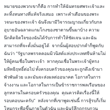
หมายของพวกเขาก็คือ การทำให้ฉันทรยศพระเจ้าและ
ละทิ้งหนทางที่แท้จริงเสมอ เพราะคำเตือนของพระ
วจนะของพระเจ้า ฉันจึงมามีวิจารณญาณเกี่ยวกับกล
อุบายอันฉลาดแกมโกงของซาตานขึ้นมาบ้าง ความ
นึกคิดจิตใจของฉันได้รับการทำให้ชัดเจน และฉัน
สามารถที่จะตั้งมั่นอยู่ได้ จากนั้นผู้สอบปากคำก็พูดกับ
ฉันว่า “รัฐบาลพรรคคอมมิวนิสต์แห่งประเทศจีนห้ามไม่
ให้ผู้คนเชื่อในพระเจ้า หากคุณเชื่อในพระเจ้าผู้ทรง
มหิทธิฤทธิ์ต่อไป ทั้งครอบครัวของคุณจะถูกดึงเข้ามา
พัวพันด้วย และมันจะส่งผลต่ออนาคต โอกาสในการ
จ้างงาน และโอกาสในการเป็นข้าราชการพลเรือนของ
ลูกหลานในครอบครัวของคุณ คุณควรคิดเรื่องนี้ให้
รอบคอบนะครับ” หลังจากที่เขาพูดเช่นนี้ การสู้รบก็เริ่ม
โหมกระพือขึ้นภายในตัวฉัน และฉันรู้สึกถูกรบกวน