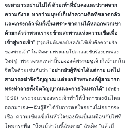
จะสามารถผ่านไปได้ ด้วยเท้าที่มั่นคงและปราศจาก
ความกังวล หากว่ามนุษย์เก็บงำความคิดที่ขลาดกลัว
และเกรงกลัว นั่นก็เป็นเพราะซาตานได้หลอกพวกเขา
ด้วยกลัวว่าพวกเราจะข้ามสะพานแห่งความเชื่อเพื่อ
เข้าสู่พระเจ้า
”
(“จุดเริ่มต้นของโรคภัยไข้เจ็บคือความรัก
ของพระเจ้า” ใน ติดตามพระเมษโปดกและขับร้องบทเพลง
พระวจนะเหล่านี้ขององค์พระเยซูเจ้าก็เข้ามาใน
ใหม่ๆ)
จิตใจด้วยเช่นกันว่า “
อย่ากลัวผู้ที่ฆ่าได้แต่กาย แต่ไม่
สามารถฆ่าจิตวิญญาณ แต่จงกลัวพระองค์ผู้สามารถ
ทรงทำลายทั้งจิตวิญญาณและกายในนรกได้
”
(มัทธิว
พระวจนะของพระเจ้าทำให้น้ำตาของฉันไหล
10:28)
ออกมาเอง—ฉันรู้สึกได้รับการดลใจอย่างไม่อยากจะ
เชื่อ ความเข้มแข็งในหัวใจของฉันเป็นเหมือนกับไฟที่
โหมกระพือ “ถึงแม้ว่าวันนี้ฉันตาย” ฉันคิด “แล้วมี