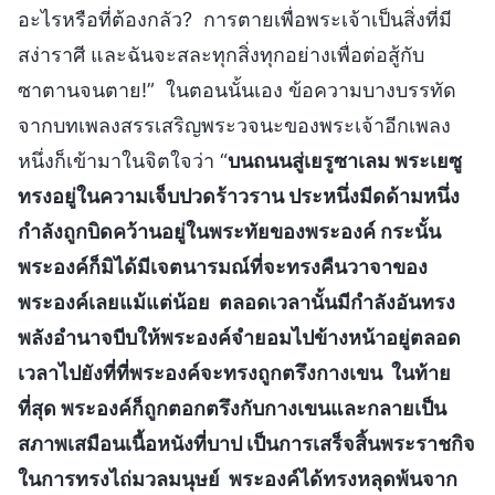
อะไรหรือที่ต้องกลัว? การตายเพื่อพระเจ้าเป็นสิ่งที่มี
สง่าราศี และฉันจะสละทุกสิ่งทุกอย่างเพื่อต่อสู้กับ
ซาตานจนตาย!” ในตอนนั้นเอง ข้อความบางบรรทัด
จากบทเพลงสรรเสริญพระวจนะของพระเจ้าอีกเพลง
หนึ่งก็เข้ามาในจิตใจว่า “
บนถนนสู่เยรูซาเลม พระเยซู
ทรงอยู่ในความเจ็บปวดร้าวราน ประหนึ่งมีดด้ามหนึ่ง
กำลังถูกบิดคว้านอยู่ในพระทัยของพระองค์ กระนั้น
พระองค์ก็มิได้มีเจตนารมณ์ที่จะทรงคืนวาจาของ
พระองค์เลยแม้แต่น้อย ตลอดเวลานั้นมีกำลังอันทรง
พลังอำนาจบีบให้พระองค์จำยอมไปข้างหน้าอยู่ตลอด
เวลาไปยังที่ที่พระองค์จะทรงถูกตรึงกางเขน ในท้าย
ที่สุด พระองค์ก็ถูกตอกตรึงกับกางเขนและกลายเป็น
สภาพเสมือนเนื้อหนังที่บาป เป็นการเสร็จสิ้นพระราชกิจ
ในการทรงไถ่มวลมนุษย์ พระองค์ได้ทรงหลุดพ้นจาก