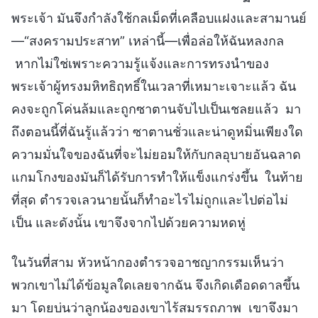
พระเจ้า มันจึงกำลังใช้กลเม็ดที่เคลือบแฝงและสามานย์
—“สงครามประสาท” เหล่านี้—เพื่อล่อให้ฉันหลงกล
หากไม่ใช่เพราะความรู้แจ้งและการทรงนำของ
พระเจ้าผู้ทรงมหิทธิฤทธิ์ในเวลาที่เหมาะเจาะแล้ว ฉัน
คงจะถูกโค่นล้มและถูกซาตานจับไปเป็นเชลยแล้ว มา
ถึงตอนนี้ที่ฉันรู้แล้วว่า ซาตานชั่วและน่าดูหมิ่นเพียงใด
ความมั่นใจของฉันที่จะไม่ยอมให้กับกลอุบายอันฉลาด
แกมโกงของมันก็ได้รับการทำให้แข็งแกร่งขึ้น ในท้าย
ที่สุด ตำรวจเลวนายนั้นก็ทำอะไรไม่ถูกและไปต่อไม่
เป็น และดังนั้น เขาจึงจากไปด้วยความหดหู่
ในวันที่สาม หัวหน้ากองตำรวจอาชญากรรมเห็นว่า
พวกเขาไม่ได้ข้อมูลใดเลยจากฉัน จึงเกิดเดือดดาลขึ้น
มา โดยบ่นว่าลูกน้องของเขาไร้สมรรถภาพ เขาจึงมา