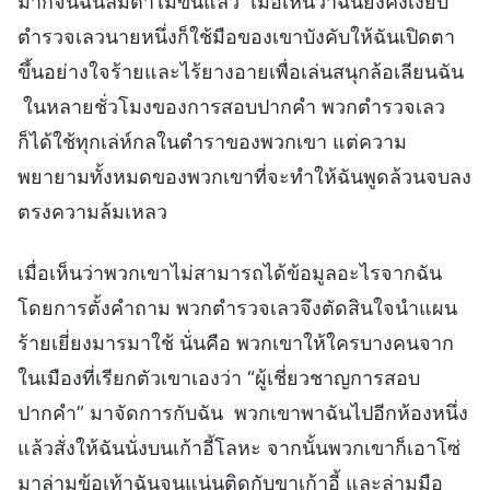
มากจนฉันลืมตาไม่ขึ้นแล้ว เมื่อเห็นว่าฉันยังคงเงียบ
ตำรวจเลวนายหนึ่งก็ใช้มือของเขาบังคับให้ฉันเปิดตา
ขึ้นอย่างใจร้ายและไร้ยางอายเพื่อเล่นสนุกล้อเลียนฉัน
ในหลายชั่วโมงของการสอบปากคำ พวกตำรวจเลว
ก็ได้ใช้ทุกเล่ห์กลในตำราของพวกเขา แต่ความ
พยายามทั้งหมดของพวกเขาที่จะทำให้ฉันพูดล้วนจบลง
ตรงความล้มเหลว
เมื่อเห็นว่าพวกเขาไม่สามารถได้ข้อมูลอะไรจากฉัน
โดยการตั้งคำถาม พวกตำรวจเลวจึงตัดสินใจนำแผน
ร้ายเยี่ยงมารมาใช้ นั่นคือ พวกเขาให้ใครบางคนจาก
ในเมืองที่เรียกตัวเขาเองว่า “ผู้เชี่ยวชาญการสอบ
ปากคำ” มาจัดการกับฉัน พวกเขาพาฉันไปอีกห้องหนึ่ง
แล้วสั่งให้ฉันนั่งบนเก้าอี้โลหะ จากนั้นพวกเขาก็เอาโซ่
มาล่ามข้อเท้าฉันจนแน่นติดกับขาเก้าอี้ และล่ามมือ