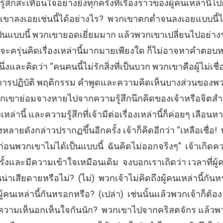
ู้สึกสะเทือนใจอย่างยิ่งทุกครั้งที่เรื่องราวของผู้คนเหล่านี้ไป
เขาลงเอยเช่นนี้ได้อย่างไร? พวกเขาตกต่ำจนลงเอยแบบนี้ได
ป็นแบบนี้ พวกเขายอดเยี่ยมมาก แล้วพวกเขาเปลี่ยนไปอย่างร
้าจะครุ่นคิดเรื่องเหล่านี้มากมายเพียงใด ก็ไม่อาจหาคำตอบหร
ึ่งและคิดว่า “คนคนนี้ไม่รักสิ่งที่เป็นบวก พวกเขาคือผู้ไม่เชื
ี้ทำ การปฏิบัติ พฤติกรรม คำพูดและความคิดเห็นบางส่วนของพ
เขาย่อมจางหายไปจากความรู้สึกนึกคิดของเจ้าหรือจิตสำน
งเหล่านี้ และความรู้สึกที่เจ้ามีต่อเรื่องเหล่านี้ก็ค่อยๆ เลือนห
้งหลายดังกล่าวปรากฏขึ้นอีกครั้ง เจ้าก็คิดอีกว่า “เหลือเชื่อ
ก่อนพวกเขาไม่ได้เป็นแบบนี้ ฉันคิดไม่ออกจริงๆ” เจ้าเกิดคว
ั้งและมีความเข้าใจเหมือนเดิม จงบอกเราเถิดว่า เวลาที่ผู้ค
่าเสียดายหรือไม่? (ไม่) พวกเจ้าไม่คิดถึงผู้คนเหล่านี้กันห
่อผู้คนเหล่านี้กันหรอกหรือ? (เปล่า) เช่นนั้นแล้วพวกเจ้าก็
ความเห็นอกเห็นใจกันนัก? พวกเขาไปจากคริสตจักร แล้วพวกเ