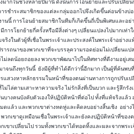
งมากในช่วงหลายปีมานี้ ดังนั้นการโอนย้ายและปรับเปลี่ยนหน
ารชำระสมาชิกของแต่ละกลุ่มออกไปจึงเกิดขึ้นค่อนข้างบ่อ
นนี้ การโอนย้ายสมาชิกในทีมก็เกิดขึ้นถี่เป็นพิเศษและอย่
ะมีการโยกย้ายกี่ครั้งหรือมีสิ่งต่างๆ เปลี่ยนแปลงไปมากเท่าใด
ิงในตัวผู้ที่เชื่อในพระเจ้าและประสงค์ในพระเจ้าอย่างแท้
รารถนาของพวกเขาที่จะบรรลุความรอดย่อมไม่เปลี่ยนแปลง
มไม่ลดน้อยถอยลง พวกเขาพัฒนาไปในทิศทางที่ดีงามอยู่เสมอ
าจนถึงทุกวันนี้ ยังมีผู้ที่ทำได้ดีกว่านี้อีกมาก เป็นผู้ที่ค้นพ
การแสวงหาหลักธรรมในหน้าที่ของตนผ่านทางการถูกปรับเปลี่
ู้ที่ไม่ไล่ตามเสาะหาความจริง ไม่รักสิ่งที่เป็นบวก และรู้สึกร
ุบันบางคนบังคับตัวเองให้ปฏิบัติหน้าที่ต่อไป ทั้งที่แท้จริงแ
หมดแล้ว และพวกเขาต่างหดหู่และคิดลบอย่างสิ้นเชิง อย่างไ
 พวกเขาดูเหมือนเชื่อในพระเจ้าและยังคงปฏิบัติหน้าที่ของ
พวกเขาเปลี่ยนไป รวมทั้งพวกเขาได้ทอดทิ้งและผละจากพระ