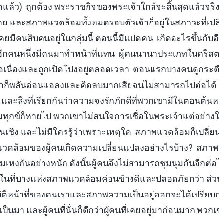
ุดแล้ว) ถูกต้อง พระราชกิจของพระเจ้าใกล้จะสิ้นสุดแล้วจริ
งหลาย และสภาพแวดล้อมทั้งหมดรอบตัวเจ้าก็อยู่ในสภาวะที่เ
เคยมีคนสิบคนอยู่ในกลุ่มนี้ ตอนนี้มีแปดคน เกิดอะไรขึ้นกั
ีกคนหนึ่งมีคนมาทำหน้าที่แทน ผู้คนนานาประเภทในคริสต
่อเนื่องและถูกเปิดโปงอยู่ตลอดเวลา ตอนแรกบางคนดูกระตื
ขาก็พลันอ่อนแอลงและคิดลบมากเสียจนไม่สามารถไปต่อได้
 และสิ่งที่เรียกกันว่าความจงรักภักดีที่พวกเขามีในตอนต
ความทุกข์ก็หายไป พวกเขาไม่สนใจการเชื่อในพระเจ้าแต่อย่า
นเชิง และไม่มีใครรู้ว่าเพราะเหตุใด สภาพแวดล้อมก็เปลี่
พแวดล้อมของผู้คนเกิดความเปลี่ยนแปลงอย่างไรบ้าง? สภา
เหงกันอย่างหนัก ดังนั้นผู้คนจึงไม่สามารถชุมนุมกันอีกต่อไ
นที่บางแห่งสภาพแวดล้อมค่อนข้างดีและปลอดภัยกว่า ส่วนที
ติหน้าที่ของคนเราและสภาพความเป็นอยู่ออกจะได้เปรียบกว
เป็นมา และผู้คนที่นั่นก็ดีกว่าผู้คนที่เคยอยู่มาก่อนมาก พว