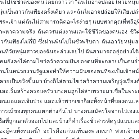
นไปใช้ชีวิตของตนโดยกล่าวว่า “ฉันไม่อาจปล่อยให้วัยหนุ
ุ่มเป็นสาวกันเพียงครั้งเดียว และฉันไม่อาจปล่อยให้เสียเปล
ามีพระเจ้า แต่ฉันไม่สามารถคิดอะไรง่ายๆ แบบพวกคุณที่พลีอุ
เสาะหาความจริง ฉันควรแต่งงานและใช้ชีวิตของตนเอง ชีวิตน
าวกันเพียงไม่กี่ปี ซึ่งผ่านพ้นไปในชั่วพริบตา ฉันเอาวัยหนุ่
ๆ ก่อนที่วัยหนุ่มสาวของฉันจะล่วงเลยไป ฉันสามารถอยู่อย่างไร
” บางคนยังคงไล่ตามไขว่คว้าความฝันของตนที่จะกลายเป็นคนร่
านในหน่วยงานรัฐและทำให้ความฝันของตนที่จะเป็นเจ้าหน้าท
ยเป็นจริงขึ้นมา บ้างก็ไล่ตามไขว่คว้าความเจริญรุ่งเรืองด้
ะเริ่มสร้างครอบครัว บางคนถูกไล่ล่าเพราะมาเชื่อในพระเจ้
นแอและเจ็บป่วย และแล้วพวกเขาก็ละทิ้งหน้าที่ของตนและ
สถานการณ์ของทุกคนแตกต่างกันไป บางคนสมัครใจจากไปเองแ
่เชื่อที่ถูกเอาตัวออกไป และบ้างก็ทำเรื่องชั่วสารพัดรูปแบบแ
องผู้คนทั้งหมดนี้? อะไรคือแก่นแท้ของพวกเขา? พวกเจ้าเค