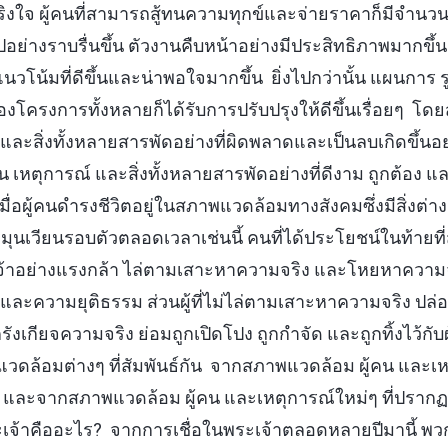
ิงใจ ผู้คนที่สามารถสู้ทนความทุกข์และจ่ายราคาก็มีจำนวน
อย่างราบรื่นขึ้น ตัวงานคืบหน้าอย่างมีประสิทธิภาพมากขึ
ีแนวโน้มที่ดีขึ้นและน่าพอใจมากขึ้น ยิ่งไปกว่านั้น แผนกา
งโครงการทั้งหลายก็ได้รับการปรับปรุงให้ดีขึ้นเรื่อยๆ โด
 และสิ่งทั้งหลายสารพัดอย่างที่ผิดพลาดและเป็นลบเกิดขึ้นอย่
น เหตุการณ์ และสิ่งทั้งหลายสารพัดอย่างที่ดีงาม ถูกต้อง แล
ื่อผู้คนดำรงชีวิตอยู่ในสภาพแวดล้อมทางสังคมซึ่งมีสิ่งต่าง
มุนเวียนรอบตัวตลอดเวลาเช่นนี้ คนที่ได้ประโยชน์ในท้ายที่ส
เจ้าอย่างแรงกล้า ไล่ตามเสาะหาความจริง และโหยหาความจริ
ละความยุติธรรม ส่วนผู้ที่ไม่ไล่ตามเสาะหาความจริง ปล่อย
กรังเกียจความจริง ย่อมถูกเปิดโปง ถูกกำจัด และถูกทิ้งไว้กับผ
วดล้อมต่างๆ ที่สัมพันธ์กัน จากสภาพแวดล้อม ผู้คน และเห
ปง และจากสภาพแวดล้อม ผู้คน และเหตุการณ์ใหม่ๆ ที่ปรากฏ
้าคืออะไร? จากการเชื่อในพระเจ้าตลอดหลายปีมานี้ พวก