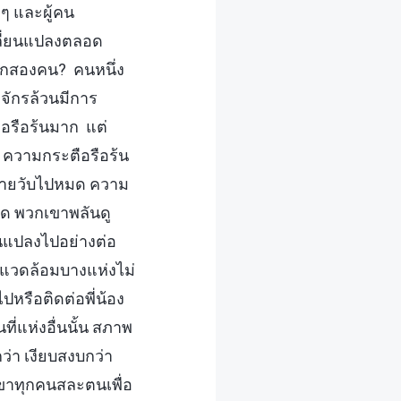
งๆ และผู้คน
ปลี่ยนแปลงตลอด
บอีกสองคน? คนหนึ่ง
จักรล้วนมีการ
อรือร้นมาก แต่
 ความกระตือรือร้น
้นหายวับไปหมด ความ
งใด พวกเขาพลันดู
ยนแปลงไปอย่างต่อ
พแวดล้อมบางแห่งไม่
ปหรือติดต่อพี่น้อง
่แห่งอื่นนั้น สภาพ
่า เงียบสงบกว่า
กเขาทุกคนสละตนเพื่อ