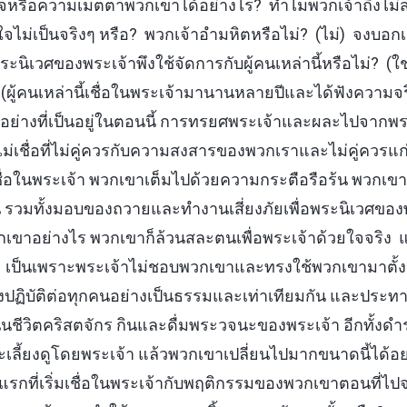
นใจหรือความเมตตาพวกเขาได้อย่างไร? ทำไมพวกเจ้าถึงไม
ไม่เป็นจริงๆ หรือ? พวกเจ้าอำมหิตหรือไม่? (ไม่) จงบอกเราเถ
ะนิเวศของพระเจ้าพึงใช้จัดการกับผู้คนเหล่านี้หรือไม่? (
(ผู้คนเหล่านี้เชื่อในพระเจ้ามานานหลายปีและได้ฟังความจ
่างที่เป็นอยู่ในตอนนี้ การทรยศพระเจ้าและผละไปจากพร
ไม่เชื่อที่ไม่คู่ควรกับความสงสารของพวกเราและไม่คู่ควรแก่
ชื่อในพระเจ้า พวกเขาเต็มไปด้วยความกระตือรือร้น พวกเขาล
มทั้งมอบของถวายและทำงานเสี่ยงภัยเพื่อพระนิเวศของพระ
กเขาอย่างไร พวกเขาก็ล้วนสละตนเพื่อพระเจ้าด้วยใจจริง 
ป? เป็นเพราะพระเจ้าไม่ชอบพวกเขาและทรงใช้พวกเขามาตั้งแ
รงปฏิบัติต่อทุกคนอย่างเป็นธรรมและเท่าเทียมกัน และประ
ีวิตคริสตจักร กินและดื่มพระวจนะของพระเจ้า อีกทั้งดำรงช
ละเลี้ยงดูโดยพระเจ้า แล้วพวกเขาเปลี่ยนไปมากขนาดนี้ได้
ที่เริ่มเชื่อในพระเจ้ากับพฤติกรรมของพวกเขาตอนที่ไปจ