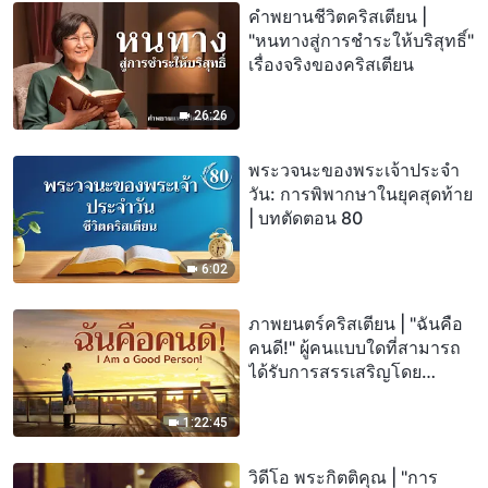
คำพยานชีวิตคริสเตียน |
"หนทางสู่การชำระให้บริสุทธิ์"
เรื่องจริงของคริสเตียน
26:26
พระวจนะของพระเจ้าประจำ
วัน: การพิพากษาในยุคสุดท้าย
| บทตัดตอน 80
6:02
ภาพยนตร์คริสเตียน | "ฉันคือ
คนดี!" ผู้คนแบบใดที่สามารถ
ได้รับการสรรเสริญโดย
พระเจ้า?
1:22:45
วิดีโอ พระกิตติคุณ | "การ