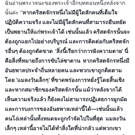
ฉันอ่านพระวจนะของพระเจ้าอีกบทตอนหนึ่งหลังจาก
นั้นค่ะ “
หากคริสตจักรหนึ่งไม่มีผู้ใดสักคนที่เต็มใจ
ปฏิบัติความจริง และไม่มีผู้ใดสักคนที่สามารถยืนหยัด
เป็นพยานให้แก่พระเจ้าได้ เช่นนั้นแล้ว คริสตจักรนั้นจะ
ต้องถูกแยกไปอย่างบริบูรณ์ และการติดต่อกับคริสตจัก
รอื่นๆ ต้องถูกตัดขาด ‘สิ่งนี้เรียกว่าการฝังความตาย’ นี่
คือสิ่งที่หมายถึงการขับไล่ซาตาน หากคริสตจักรหนึ่งมี
อันธพาลประจำถิ่นหลายคน และพวกเขาถูกติดตาม
โดย ‘แมลงวันเล็กๆ’ ที่ขาดพร่องการหยั่งรู้โดยสิ้นเชิง
และหากสมาชิกของคริสตจักรนั้น แม้ว่าหลังจากได้
เห็นความจริงแล้ว ก็ยังคงไม่สามารถปฏิเสธการผูกมัด
และการบงการของอันธพาลเหล่านี้ได้—เช่นนั้นแล้ว
คนโง่เหล่านั้นทั้งหมดจะถูกกำจัดไปในที่สุด แมลงวัน
เล็กๆ เหล่านี้อาจไม่ได้ทำสิ่งใดที่น่ากลัว แต่พวกเขา