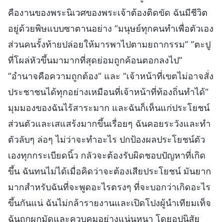
คืองานของพระนิเวศของพระเจ้าต้องติดขัด ฉันมีชีวิต
อยู่ด้วยพิษแบบซาตานอย่าง “มนุษย์ทุกคนทำเพื่อตัวเอง
ส่วนคนรั้งท้ายปล่อยให้มารพาไปตามยถากรรม” “ตะปู
ที่โผล่หัวขึ้นมามากที่สุดย่อมถูกค้อนตอกลงไป”
“อำนาจคือความถูกต้อง” และ “เจ้าหน้าที่เขตไม่อาจสั่ง
ประชาชนได้ทุกอย่างเหมือนที่เจ้าหน้าที่ท้องถิ่นทำได้”
มุมมองของฉันไร้สาระมาก และฉันก็เห็นแก่ประโยชน์
ส่วนตัวและเสแสร้งมากขึ้นเรื่อยๆ ฉันคอยระวังและทำ
ตัวลับๆ ล่อๆ ไม่ว่าจะทำอะไร ปกป้องผลประโยชน์ตัว
เองทุกกระเบียดนิ้ว กลัวจะต้องรับผิดชอบปัญหาที่เกิด
ขึ้น ฉันทนไม่ได้เมื่อคิดว่าจะต้องเสียประโยชน์ มันยาก
มากสำหรับฉันที่จะพูดอะไรตรงๆ ที่จะบอกว่าเกิดอะไร
ขึ้นกันแน่ ฉันไม่กล้ารายงานและเปิดโปงผู้นำเทียมเท็จ
ฉันถูกผูกมัดและควบคุมอย่างแน่นหนา โดยอุปนิสัย