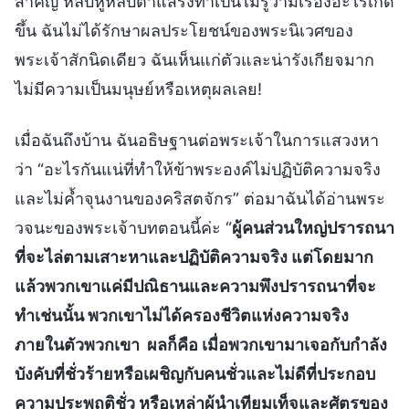
สำคัญ หลับหูหลับตาแสร้งทำเป็นไม่รู้ว่ามีเรื่องอะไรเกิด
ขึ้น ฉันไม่ได้รักษาผลประโยชน์ของพระนิเวศของ
พระเจ้าสักนิดเดียว ฉันเห็นแก่ตัวและน่ารังเกียจมาก
ไม่มีความเป็นมนุษย์หรือเหตุผลเลย!
เมื่อฉันถึงบ้าน ฉันอธิษฐานต่อพระเจ้าในการแสวงหา
ว่า “อะไรกันแน่ที่ทำให้ข้าพระองค์ไม่ปฏิบัติความจริง
และไม่ค้ำจุนงานของคริสตจักร” ต่อมาฉันได้อ่านพระ
วจนะของพระเจ้าบทตอนนี้ค่ะ “
ผู้คนส่วนใหญ่ปรารถนา
ที่จะไล่ตามเสาะหาและปฏิบัติความจริง แต่โดยมาก
แล้วพวกเขาแค่มีปณิธานและความพึงปรารถนาที่จะ
ทำเช่นนั้น พวกเขาไม่ได้ครองชีวิตแห่งความจริง
ภายในตัวพวกเขา ผลก็คือ เมื่อพวกเขามาเจอกับกำลัง
บังคับที่ชั่วร้ายหรือเผชิญกับคนชั่วและไม่ดีที่ประกอบ
ความประพฤติชั่ว หรือเหล่าผู้นำเทียมเท็จและศัตรูของ