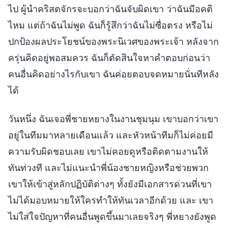
ไป ผู้นำคริสตจักรจะบอกว่าฉันจับผิดเขา ว่าฉันมีอคติ
ไหม แต่ถ้าฉันไม่พูด ฉันก็รู้สึกว่าฉันไม่ซื่อตรง หรือไม่
ปกป้องผลประโยชน์ของพระนิเวศของพระเจ้า หลังจาก
ครุ่นคิดอยู่พอสมควร ฉันก็ตัดสินใจหาคำตอบก่อนว่า
คนอื่นคิดอย่างไรกับเขา ฉันค่อยตอบจดหมายนั่นทีหลัง
ได้
วันหนึ่ง ฉันเจอพี่ชายหยางในงานชุมนุม เขาบอกว่าเขา
อยู่ในทีมมาหลายเดือนแล้ว และหัวหน้าทีมก็ไม่ค่อยมี
ความรับผิดชอบเลย เขาไม่คอยดูหรือติดตามงานให้
ทันท่วงที และไม่แนะนำพี่น้องชายหญิงหรือช่วยพวก
เขาให้เข้าสู่หลักปฏิบัติต่างๆ ทั้งยังมีเอกสารด่วนที่เขา
ไม่ได้มอบหมายให้ใครทำให้ทันเวลาอีกด้วย และ เขา
ไม่ใส่ใจปัญหาที่คนอื่นพูดขึ้นมาเลยจริงๆ พี่หยางยังพูด