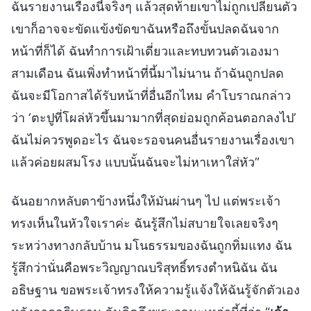
ฉันรายงานเรื่องนี้จริงๆ แล้วสุดท้ายเขาไม่ถูกเปลี่ยนตัว
เขาก็อาจจะขัดแข้งขัดขาฉันหรือถึงขั้นปลดฉันจาก
หน้าที่ก็ได้ ฉันทำการเฝ้าเดี่ยวและทบทวนตัวเองมา
สามเดือน ฉันเพิ่งทำหน้าที่นี้มาไม่นาน ถ้าฉันถูกปลด
ฉันจะมีโอกาสได้รับหน้าที่อื่นอีกไหม คำโบราณกล่าว
ว่า ‘ตะปูที่โผล่หัวขึ้นมามากที่สุดย่อมถูกค้อนตอกลงไป’
ฉันไม่ควรพูดอะไร ฉันจะรอจนคนอื่นรายงานเรื่องเขา
แล้วค่อยผสมโรง แบบนั้นฉันจะไม่หาเหาใส่หัว”
ฉันอยากหลับตาข้างหนึ่งให้มันผ่านๆ ไป แต่พระเจ้า
ทรงเห็นในหัวใจเราค่ะ ฉันรู้สึกไม่สบายใจเลยจริงๆ
ระหว่างทางกลับบ้าน มโนธรรมของฉันถูกทิ่มแทง ฉัน
รู้สึกว่านั่นคือพระวิญญาณบริสุทธิ์ทรงตำหนิฉัน ฉัน
อธิษฐาน ขอพระเจ้าทรงให้ความรู้แจ้งให้ฉันรู้จักตัวเอง