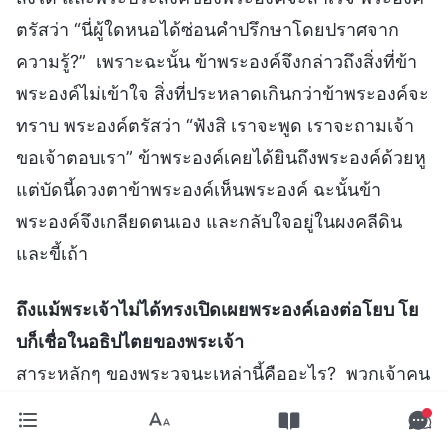
ตรัสว่า “นี่ผู้ใดหนอได้ซ่อนคำปรึกษาโดยปราศจาก
ความรู้?” เพราะฉะนั้น ข้าพระองค์จึงกล่าวถึงสิ่งที่ข้า
พระองค์ไม่เข้าใจ สิ่งที่ประหลาดเกินกว่าข้าพระองค์จะ
ทราบ พระองค์ตรัสว่า “ฟังสิ เราจะพูด เราจะถามเจ้า
ขอเจ้าตอบเรา” ข้าพระองค์เคยได้ยินถึงพระองค์ด้วยหู
แต่บัดนี้ดวงตาข้าพระองค์เห็นพระองค์ ฉะนั้นข้า
พระองค์จึงเกลียดตนเอง และกลับใจอยู่ในผงคลีดิน
และขี้เถ้า
ถึงแม้พระเจ้าไม่ได้ทรงเปิดเผยพระองค์เองต่อโยบ โย
บก็เชื่อในอธิปไตยของพระเจ้า
สาระหลักๆ ของพระวจนะเหล่านี้คืออะไร? พวกเจ้าคน
ใดบ้างที่ตระหนักว่ามีข้อเท็จจริงอย่างหนึ่งในที่นี้? ก่อน
อื่น โยบรู้ได้อย่างไรว่ามีพระเจ้า? ต่อมา เขารู้ได้