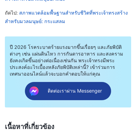
พระองค์ได้ทรงมีแผนการ พระองค์ได้ทรงมีแนวคิด
เฉพาะบางอย่าง พระองค์ไม่ทรงวางมวลมนุษย์ไว้ใน
ถัดไป:
สภาพแวดล้อมพื้นฐานสำหรับชีวิตที่พระเจ้าทรงสร้าง
สภาพแวดล้อมสำหรับชีวิตเช่นนั้นอย่างขอไปทีหรือ
สำหรับมวลมนุษย์: กระแสลม
อย่างง่ายๆ โดยปราศจากพระดำริอันใดในเรื่องนี้ พวก
เจ้าอาจคิดว่าเราได้พูดเกี่ยวกับสิ่งเล็กน้อยเหล่านี้แต่ละ
ปี 2026 โรคระบาดร้ายแรงมากขึ้นเรื่อยๆ และภัยพิบัติ
อย่างอย่างคุยโวเกินไป แต่ในทรรศนะของเรา แต่ละ
ต่างๆ เช่น แผ่นดินไหว การกันดารอาหาร และสงคราม
สิ่งที่พระเจ้าได้ทรงจัดเตรียมให้แก่มนุษย์นั้น จำเป็นต่อ
ยังคงเกิดขึ้นอย่างต่อเนื่องเช่นกัน พระเจ้าทรงมีพระ
ประสงค์อะไรเบื้องหลังภัยพิบัติเหล่านี้? เข้าร่วมการ
ความอยู่รอดของมนุษยชาติ มีการกระทำของพระเจ้า
เทศนาออนไลน์แล้วจะบอกคำตอบให้แก่คุณ
อยู่ในการนี้
—พระวจนะฯ เล่ม 2 ว่าด้วยการรู้จักพระเจ้า, พระเจ้าพระองค์
ติดต่อเราผ่าน Messenger
เอง พระผู้ทรงเอกลักษณ์ 8
เนื้อหาที่เกี่ยวข้อง