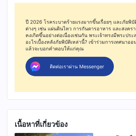
ในช่วงระหว่างเวลาที่องค์พระเยซูเจ้าได้ทรงพระราชก
สามารถพิสูจน์ยืนยันอัตลักษณ์ของพระองค์และสิ่งที่พ
ปี 2026 โรคระบาดร้ายแรงมากขึ้นเรื่อยๆ และภัยพิบัต
ต่างๆ เช่น แผ่นดินไหว การกันดารอาหาร และสงครา
กางเขน ท่าทีของบรรดาผู้ติดตามของพระองค์คือท่าทีข
คงเกิดขึ้นอย่างต่อเนื่องเช่นกัน พระเจ้าทรงมีพระประ
ถูกตรึงที่กางเขนจนถึงเวลาที่พระองค์ทรงถูกฝังในอุโม
อะไรเบื้องหลังภัยพิบัติเหล่านี้? เข้าร่วมการเทศนาออ
แล้วจะบอกคำตอบให้แก่คุณ
ระหว่างเวลานี้ ในหัวใจของพวกเขาผู้คนได้เริ่มเปลี่ย
ระหว่างเวลาของพระองค์ในเนื้อหนัง ไปเป็นการปฏิเสธส
ติดต่อเราผ่าน Messenger
ดำเนินออกจากอุโมงค์ฝังศพและได้ทรงปรากฏต่อผู้ค
เขาเองหรือได้ยินข่าวการคืนพระชนม์ของพระองค์จึ
กังขา พวกเขายอมรับข้อเท็จจริงที่ว่าองค์พระเยซูเจ้า
ทรงให้โธมัสวางมือของเขาลงบนพระปรัศว์ของพระองค
ชนหลังจากการคืนพระชนม์ของพระองค์ และจากนั้นจึง
มันเป็นเสมือนว่ากายจิตวิญญาณนี้ของเลือดเนื้อที่ย
เนื้อหาที่เกี่ยวข้อง
บุตรมนุษย์ที่ทรงยืนต่อหน้าพวกเขาคือองค์หนึ่งเดียวผ