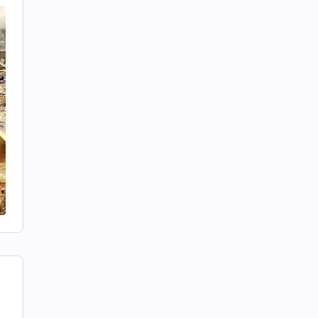
ง
า
: