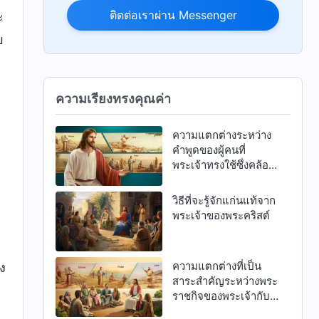
ติดต่อเราผ่าน Messenger
ะ
บ
ความเรียงทรงคุณค่า
ความแตกต่างระหว่าง
คำพูดของผู้คนที่
ก
พระเจ้าทรงใช้ซึ่งคล้อย
ตามความจริงกับพระ
วจนะของพระเจ้า
วิธีที่จะรู้จักแก่นแท้จาก
พระองค์เอง
พระเจ้าของพระคริสต์
ความแตกต่างที่เป็น
ง
สาระสำคัญระหว่างพระ
ราชกิจของพระเจ้ากับ
งานของมนุษย์