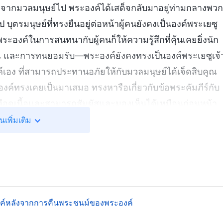
จจากมวลมนุษย์ไป พระองค์ได้เสด็จกลับมาอยู่ท่ามกลางพวก
ป บุตรมนุษย์ที่ทรงยืนอยู่ต่อหน้าผู้คนยังคงเป็นองค์พระเยซู
ะองค์ในการสนทนากับผู้คนก็ให้ความรู้สึกที่คุ้นเคยยิ่งนัก
 และการทนยอมรับ—พระองค์ยังคงทรงเป็นองค์พระเยซูเจ้
องค์เอง ที่สามารถประทานอภัยให้กับมวลมนุษย์ได้เจ็ดสิบคูณ
ระองค์ทรงเคยเป็นมาเสมอ ทรงหารือเกี่ยวกับข้อพระคัมภีร์กับ
เลือดเนื้อและสามารถสัมผัสและมองเห็นได้เหมือนก่อนหน้า
สามารถรู้สึกถึงความสนิทสนมได้ รู้สึกสบายใจ และรู้สึกถึง
นเพิ่มเติม
เสียไปกลับคืนมา ด้วยความสบายใจอย่างยิ่งยวด พวกเขาเริ่ม
ษย์ผู้นี้ที่สามารถให้อภัยมวลมนุษย์สำหรับบาปของพวกเข
เจ้าโดยไม่มีความลังเลอีกด้วย อธิษฐานเพื่อให้ได้รับ
บสันติสุขและความชื่นบานจากพระองค์ เพื่อให้ได้รับความ
ขาได้เริ่มต้นเยียวยารักษาผู้เจ็บป่วยและขับไล่ปีศาจด้ว
์หลังจากการคืนพระชนม์ของพระองค์