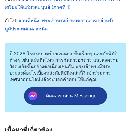
เกิด แต่พระเจ้าได้ทรงทำการตระเตรียมไว้แล้วสำหรับ
เตรียมให้แก่มวลมนุษย์ (ภาคที่ 1)
เจ้านานมาแล้วหรือไม่ก็ทรงทำอย่างลับๆ พระเจ้าได้
ทรงขจัดและทำให้องค์ประกอบเชิงลบทั้งหมดที่ไม่เอื้อ
ถัดไป:
ส่วนที่หนึ่ง: พระเจ้าทรงกำหนดอาณาเขตสำหรับ
ภูมิประเทศแต่ละชนิด
อำนวยต่อมวลมนุษย์และอาจจะเป็นอันตรายต่อ
ร่างกายมนุษย์ทุเลาลงจนถึงขอบข่ายยิ่งใหญ่ที่สุดที่เป็น
ไปได้ การนี้แสดงให้เห็นอะไรหรือ? นั่นแสดงให้เห็น
ปี 2026 โรคระบาดร้ายแรงมากขึ้นเรื่อยๆ และภัยพิบัติ
ท่าทีที่พระเจ้าได้ทรงมีต่อมวลมนุษย์เมื่อตอนที่พระองค์
ต่างๆ เช่น แผ่นดินไหว การกันดารอาหาร และสงคราม
ยังคงเกิดขึ้นอย่างต่อเนื่องเช่นกัน พระเจ้าทรงมีพระ
ได้ทรงสร้างพวกเขาคราวนี้หรือไม่? ท่าทีนั้นคืออะไร?
ประสงค์อะไรเบื้องหลังภัยพิบัติเหล่านี้? เข้าร่วมการ
ท่าทีของพระเจ้ารอบคอบและเอาจริงเอาจัง และไม่ได้
เทศนาออนไลน์แล้วจะบอกคำตอบให้แก่คุณ
ยอมทนให้มีการแทรกแซงโดยกำลังบังคับของศัตรูหรือ
ปัจจัยภายนอกหรือสภาพเงื่อนไขอันใดที่ไม่ใช่ของ
ติดต่อเราผ่าน Messenger
พระองค์ ในการนี้สามารถมองเห็นท่าทีของพระเจ้าใน
การทรงสร้างและบริหารจัดการมวลมนุษย์คราวนี้ได้
และท่าทีของพระเจ้าคืออะไรหรือ? โดยผ่านทางสภาพ
เนื้อหาที่เกี่ยวข้อง