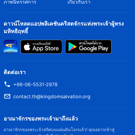
ผลิ และออกผลและผลัดใบในฤดูใบไม้ร่วง และเมื่อถึง
ภาพนิทรรศการ
เกี่ยวกับเรา
ฤดูหนาวใบไม้ทั้งหมดก็ร่วงไปเมื่อพืชพรรณเหล่านั้น
ตระเตรียมที่จะกรำฝ่าให้พ้นฤดูหนาวไปได้ นั่นคือ
ดาวน์โหลดแอปพลิเคชันคริสตจักรแห่งพระเจ้าผู้ทรง
หนทางแห่งความอยู่รอดของพวกมัน พระเจ้าได้ทรง
มหิทธิฤทธิ์
สร้างทุกสรรพสิ่ง และแต่ละสิ่งดำรงชีวิตในรูปแบบที่
แตกต่างกันและหนทางที่แตกต่างกันและใช้วิธีการที่
แตกต่างกันเพื่อจัดแสดงพลังชีวิตของมันและรูปแบบที่
มันดำรงชีวิตอยู่ ไม่สำคัญว่าสิ่งทั้งหลายจะดำเนินชีวิต
ติดต่อเรา
อย่างไร สิ่งเหล่านี้ล้วนอยู่ภายใต้การปกครองของ
+66-06-5531-2978
พระเจ้า อะไรหรือคือพระประสงค์ของพระเจ้าในการ
contact.th@kingdomsalvation.org
ปกครองรูปแบบที่แตกต่างกันทั้งมวลของชีวิตและสิ่งมี
ชีวิตทั้งหลาย? นั่นเป็นไปเพื่อประโยชน์แห่งความอยู่
รอดของมวลมนุษย์ใช่หรือไม่? พระองค์ทรงควบคุมกฎ
อาณาจักรของพระเจ้ามาถึงแล้ว
แห่งชีวิตทั้งมวล ทั้งหมดก็เพื่อประโยชน์แห่งความอยู่
อาณาจักรของพระเจ้าสถิตบนแผ่นดินโลกแล้ว! คุณอยากเข้าสู่