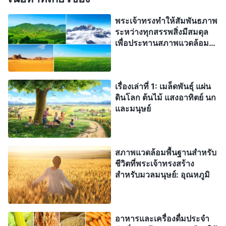
แวดล้อมเพื่อความอยู่รอดและชีวิตที่มวลมนุษย์ชื่นชม
รวมถึงในอาหารและเครื่องดื่มประจำวันและความ
พระเจ้าทรงทำให้สัมพันธภาพ
ระหว่างทุกสรรพสิ่งมีสมดุล
ต้องการที่จำเป็นรายวันของพวกเขา พวกเราสามารถ
เพื่อประทานสภาพแวดล้อม
มองเห็นท่าทีแห่งความรับผิดชอบของพระเจ้าต่อมวล
สำหรับการอยู่รอดที่มี
เสถียรภาพแก่มวลมนุษย์
มนุษย์ซึ่งพระองค์ได้ทรงยึดถือมานับตั้งแต่พระองค์ได้
ทรงสร้างมนุษย์ ตลอดจนความมุ่งมั่นของพระองค์ที่จะ
เรื่องเล่าที่ 1: เมล็ดพันธุ์ แผ่น
ดินโลก ต้นไม้ แสงอาทิตย์ นก
ทรงช่วยมวลมนุษย์ให้รอด ณ เวลานี้ ความจริงแท้ของ
และมนุษย์
พระเจ้าสามารถมองเห็นได้ในสิ่งเหล่านี้หรือไม่? ความ
น่าอัศจรรย์ของพระองค์เล่า? ความไม่สามารถหยั่งถึง
ได้ของพระองค์เล่า? ฤทธานุภาพไม่สิ้นสุดของพระองค์
สภาพแวดล้อมพื้นฐานสำหรับ
เล่า? พระเจ้าทรงใช้หนทางอันทรงพระปัญญาและ
ชีวิตที่พระเจ้าทรงสร้าง
สำหรับมวลมนุษย์: อุณหภูมิ
เปี่ยมมหิทธิฤทธิ์ของพระองค์เพื่อจัดเตรียมไว้ให้มวล
มนุษย์ทั้งปวง ตลอดจนการจัดเตรียมสิ่งทั้งหลาย
ทั้งหมดแห่งการทรงสร้างของพระองค์ บัดนี้ที่เราได้พูด
อาหารและเครื่องดื่มประจำ