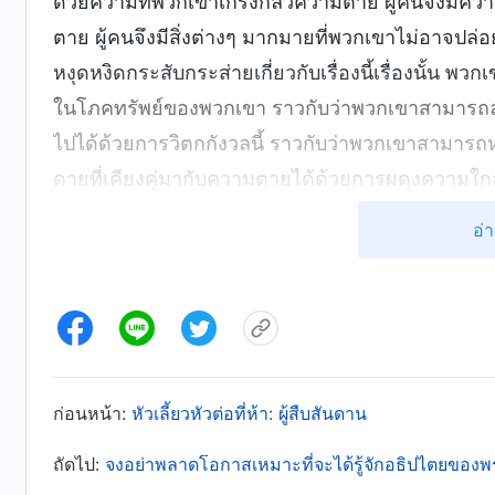
ด้วยความที่พวกเขาเกรงกลัวความตาย ผู้คนจึงมีคว
ตาย ผู้คนจึงมีสิ่งต่างๆ มากมายที่พวกเขาไม่อาจปล่อ
หงุดหงิดกระสับกระส่ายเกี่ยวกับเรื่องนี้เรื่องนั้น 
ในโภคทรัพย์ของพวกเขา ราวกับว่าพวกเขาสามารถ
ไปได้ด้วยการวิตกกังวลนี้ ราวกับว่าพวกเขาสามารถ
ดายที่เคียงคู่มากับความตายได้ด้วยการผดุงความใกล
มนุษย์มีความเกรงกลัวอันคลุมเครือ ความเกรงกลัวกา
อ่า
จะไม่มีวันได้ทอดสายตามองไปยังผืนนภาสีครามอีกแล
เปลี่ยวดายซึ่งคุ้นชินกับการอยู่ท่ามกลางผู้เป็นที่ร
ตามลำพัง สู่พิภพหนึ่งซึ่งไม่รู้จักและไม่คุ้นเคย
3. ชีวิตหนึ่งซึ่งใช้ไปกับการแสวงหาชื่อเส
เข้าคายไม่ออกยามเผชิญหน้ากับความตาย
ก่อนหน้า:
หัวเลี้ยวหัวต่อที่ห้า: ผู้สืบสันดาน
เพราะอธิปไตยและการลิขิตไว้ล่วงหน้าของพระผู้สร้าง
ถัดไป:
จงอย่าพลาดโอกาสเหมาะที่จะได้รู้จักอธิปไตยของพระ
ได้รับบิดามารดาและครอบครัว ได้รับโอกาสที่จะกลาย