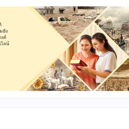
ุษย์ นอกจากนี้ยังได้รับโอกาสที่จะมีประสบการณ์กับ
ทรงสร้างของพระผู้สร้าง และยิ่งไปกว่านั้นก็คือ โอกาสที่จ
ิ
่าผู้คนส่วนใหญ่กลับไม่คว้าโอกาสที่หายากและแสนสั้นนี้เอ
มยัง
ชะตากรรม ใช้เวลาทั้งชีวิตวุ่นวายอยู่กับการพยายามหาเลี้ยง
สงค์
นไลน์
ระโยชน์ สิ่งทั้งหลายที่ผู้คนหวงแหนยิ่งนักคือความรัก
องสิ่งเหล่านี้เป็นสิ่งล้ำค่าที่สุดในชีวิต ผู้คนล้วนพร่ำ
่อประเด็นปัญหาต่างๆ ที่ผู้คนควรเข้าใจและพึงสำรวจมาก
ควรดำเนินชีวิตอย่างไร รวมทั้งอะไรคือคุณค่าและความหมายของ
าก็จะใช้เวลาทั้งชีวิตเพียงเพื่อเร่งรีบแสวงหาชื่อเสียงและ
ผิวหนังก็เหี่ยวย่นแล้ว จนกระทั่งพวกเขาตระหนักว่าชื่อ
ได้ เงินทองไม่อาจเติมเต็มความว่างเปล่าในหัวใจของตน
ลีกหนีจากกฎแห่งการเกิด แก่ เจ็บป่วย และตายได้ รวมถึง
รรม มีเพียงเมื่อพวกเขาต้องเผชิญหน้ากับหัวเลี้ยวหัวต่
อย่างแท้จริงว่า ต่อให้คนเรามีโภคทรัพย์มหาศาลและสินทรัพย