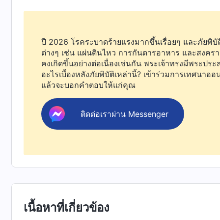
ประสบการณ์กับชีวิตมนุษย์และการเดินทางผ่านโลกมน
อธิปไตยของพระผู้สร้าง มารู้จักความอัศจรรย์แห่งการ
ปี 2026 โรคระบาดร้ายแรงมากขึ้นเรื่อยๆ และภัยพิบัต
มารู้จักและยอมสยบต่อสิทธิอำนาจของพระผู้สร้าง ทว
ต่างๆ เช่น แผ่นดินไหว การกันดารอาหาร และสงครา
ไว้อย่างแท้จริง ผู้คนทุ่มเทพลังงานทั้งชีวิตต่อสู้กับ
คงเกิดขึ้นอย่างต่อเนื่องเช่นกัน พระเจ้าทรงมีพระประ
อะไรเบื้องหลังภัยพิบัติเหล่านี้? เข้าร่วมการเทศนาออ
ครอบครัวของตนและวิ่งวุ่นไปมาเพื่อเกียรติยศและผลป
แล้วจะบอกคำตอบให้แก่คุณ
ครอบครัว เงินตรา ชื่อเสียงและผลประโยชน์ และพวกเขาม
บ่นถึงชะตากรรมอันโหดร้าย แต่พวกเขากลับเพิกเฉยต
ติดต่อเราผ่าน Messenger
ที่สุด นั่นคือ “เหตุใดมนุษย์จึงมีชีวิตอยู่ มนุษย์
ชีวิตมนุษย์” ไม่ว่าพวกเขาจะอยู่ยาวนานเพียงใด พวกเข
ผลประโยชน์ จนกระทั่งวัยเยาว์ล่วงเลยไป ผมหงอกและ
เสียงและผลประโยชน์ไม่อาจหยุดยั้งตนจากความชรา
ได้ และจนกระทั่งพวกเขาเข้าใจว่าไม่มีใครสามารถห
ไม่มีใครสามารถหลบพ้นการจัดการเตรียมการของชะตาก
เนื้อหาที่เกี่ยวข้อง
สุดท้ายของชีวิตเท่านั้นที่พวกเขาจับความเข้าใจได้