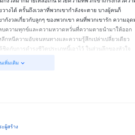
ามกังวลมากมายเหลือเกิน ด้วยความที่พวกเขาเกรงกลัวควา
ยวางได้ ครั้นถึงเวลาที่พวกเขากำลังจะตาย บางผู้คนก็
พวกเขากังวลเกี่ยวกับลูกๆ ของพวกเขา คนที่พวกเขารัก ความอุด
ลบความทุกข์และความหวาดหวั่นที่ความตายนำมาให้ออก
หลีกหนีความอับจนหนทางและความรู้สึกเปล่าเปลี่ยวเดียว
้ชิดกับการดำรงชีวิตประเภทนี้เอาไว้ ในส่วนลึกของหัวใจ
รพลัดพรากจากผู้เป็นที่รักทั้งหลายของคนเรา เกรงกลัวว่า
นเพิ่มเติม
้ว ว่าจะไม่มีวันได้มองไปบนโลกวัตถุอีกแล้ว วิญญาณอัน
ัก กำลังอิดออดที่จะคลายมือที่เกาะกุมออกและจากไป คนเดียว
ียงและโชควาสนา ทำให้คนเราตกอยู่ในสภาพกลืนไม่
 ดวงจิตเดียวดายที่เริ่มต้นโดยปราศจากสิ่งใดโดยสิ้นเชิงจึ
ผู้สร้าง
เป็นสมาชิกของเผ่าพันธุ์มนุษย์ และโอกาสที่จะมี