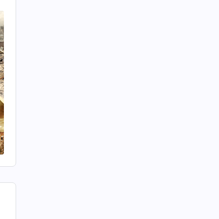
ะ
า
อ
์