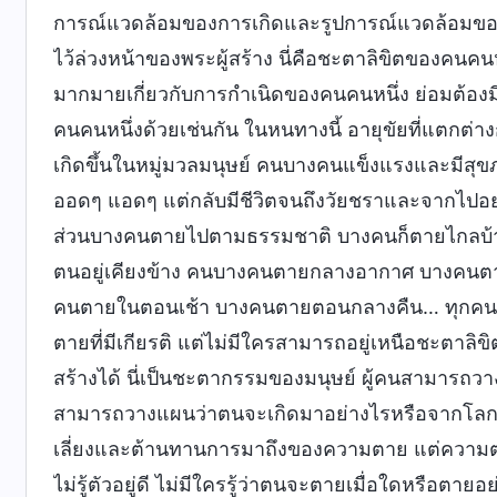
การณ์แวดล้อมของการเกิดและรูปการณ์แวดล้อมของ
ไว้ล่วงหน้าของพระผู้สร้าง นี่คือชะตาลิขิตของคนค
มากมายเกี่ยวกับการกำเนิดของคนคนหนึ่ง ย่อมต้อ
คนคนหนึ่งด้วยเช่นกัน ในหนทางนี้ อายุขัยที่แตก
เกิดขึ้นในหมู่มวลมนุษย์ คนบางคนแข็งแรงและมีสุขภ
ออดๆ แอดๆ แต่กลับมีชีวิตจนถึงวัยชราและจากไปอย
ส่วนบางคนตายไปตามธรรมชาติ บางคนก็ตายไกลบ้าน ส่
ตนอยู่เคียงข้าง คนบางคนตายกลางอากาศ บางคนตา
คนตายในตอนเช้า บางคนตายตอนกลางคืน… ทุกคนล้วนต
ตายที่มีเกียรติ แต่ไม่มีใครสามารถอยู่เหนือชะตาล
สร้างได้ นี่เป็นชะตากรรมของมนุษย์ ผู้คนสามารถ
สามารถวางแผนว่าตนจะเกิดมาอย่างไรหรือจากโลกนี้ไป
เลี่ยงและต้านทานการมาถึงของความตาย แต่ความตาย
ไม่รู้ตัวอยู่ดี ไม่มีใครรู้ว่าตนจะตายเมื่อใดหรือตายอย่า