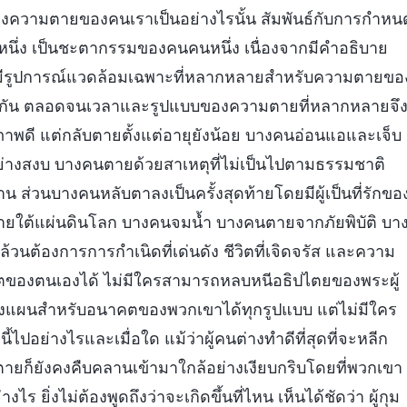
ความตายของคนเราเป็นอย่างไรนั้น สัมพันธ์กับการกำหน
นหนึ่ง เป็นชะตากรรมของคนคนหนึ่ง เนื่องจากมีคำอธิบาย
งมีรูปการณ์แวดล้อมเฉพาะที่หลากหลายสำหรับความตายขอ
ต่างกัน ตลอดจนเวลาและรูปแบบของความตายที่หลากหลายจึ
าพดี แต่กลับตายตั้งแต่อายุยังน้อย บางคนอ่อนแอและเจ็บ
่างสงบ บางคนตายด้วยสาเหตุที่ไม่เป็นไปตามธรรมชาติ
วนบางคนหลับตาลงเป็นครั้งสุดท้ายโดยมีผู้เป็นที่รักขอ
ยใต้แผ่นดินโลก บางคนจมน้ำ บางคนตายจากภัยพิบัติ บา
้องการการกำเนิดที่เด่นดัง ชีวิตที่เจิดจรัส และความ
ิขิตของตนเองได้ ไม่มีใครสามารถหลบหนีอธิปไตยของพระผู้
วางแผนสำหรับอนาคตของพวกเขาได้ทุกรูปแบบ แต่ไม่มีใคร
อย่างไรและเมื่อใด แม้ว่าผู้คนต่างทำดีที่สุดที่จะหลีก
ก็ยังคงคืบคลานเข้ามาใกล้อย่างเงียบกริบโดยที่พวกเขา
งไร ยิ่งไม่ต้องพูดถึงว่าจะเกิดขึ้นที่ไหน เห็นได้ชัดว่า ผู้กุม