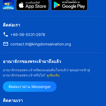
ฉันควรบอกผู้นำคริสตจักร แต่ฉันเอาแต่ปกป้องตัวเอง
กลัวว่าเขาจะแก้แค้นฉัน หรือถึงกับถูกปลดจากหน้าที่
ฉันถอยกลับในช่วงจังหวะสำคัญ หลับหูหลับตาแสร้งทำ
เป็นไม่รู้ว่ามีเรื่องอะไรเกิดขึ้น ฉันไม่ได้รักษาผล
ติดต่อเรา
ประโยชน์ของพระนิเวศของพระเจ้าสักนิดเดียว ฉันเห็น
+66-06-5531-2978
แก่ตัวและน่ารังเกียจมาก ไม่มีความเป็นมนุษย์หรือ
contact.th@kingdomsalvation.org
เหตุผลเลย!
เมื่อฉันถึงบ้าน ฉันอธิษฐานต่อพระเจ้าในการแสวงหา
อาณาจักรของพระเจ้ามาถึงแล้ว
ว่า “อะไรกันแน่ที่ทำให้ข้าพระองค์ไม่ปฏิบัติความจริง
อาณาจักรของพระเจ้าสถิตบนแผ่นดินโลกแล้ว! คุณอยากเข้าสู่
และไม่ค้ำจุนงานของคริสตจักร” ต่อมาฉันได้อ่านพระ
อาณาจักรของพระเจ้าหรือไม่?
ดูเพิ่มเติม
วจนะของพระเจ้าบทตอนนี้ค่ะ “
ผู้คนส่วนใหญ่ปรารถนา
ติดต่อเราผ่าน Messenger
ที่จะไล่ตามเสาะหาและปฏิบัติความจริง แต่โดยมาก
แล้วพวกเขาแค่มีปณิธานและความพึงปรารถนาที่จะ
ติดตามเรา
ทำเช่นนั้น พวกเขาไม่ได้ครองชีวิตแห่งความจริง