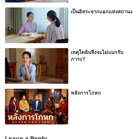
หายให้งานของพระนิเวศของพระเจ้าได้จริงๆ” นี่ทำให้
เป็นอิสระจากแอกแห่งสถานะ
ฉันตระหนักว่าปัญหานี้ร้ายแรงแค่ไหน และฉันควร
บอกผู้นำคริสตจักรโดยไม่ชักช้า แต่แล้วฉันก็คิดว่า “ถ้า
ฉันรายงานเรื่องนี้จริงๆ แล้วสุดท้ายเขาไม่ถูกเปลี่ยนตัว
เขาก็อาจจะขัดแข้งขัดขาฉันหรือถึงขั้นปลดฉันจาก
เหตุใดฉันจึงจะไม่แบกรับ
หน้าที่ก็ได้ ฉันทำการเฝ้าเดี่ยวและทบทวนตัวเองมา
ภาระ?
สามเดือน ฉันเพิ่งทำหน้าที่นี้มาไม่นาน ถ้าฉันถูกปลด
ฉันจะมีโอกาสได้รับหน้าที่อื่นอีกไหม คำโบราณกล่าว
ว่า ‘ตะปูที่โผล่หัวขึ้นมามากที่สุดย่อมถูกค้อนตอกลงไป’
ฉันไม่ควรพูดอะไร ฉันจะรอจนคนอื่นรายงานเรื่องเขา
หลังการโกหก
แล้วค่อยผสมโรง แบบนั้นฉันจะไม่หาเหาใส่หัว”
ฉันอยากหลับตาข้างหนึ่งให้มันผ่านๆ ไป แต่พระเจ้า
ทรงเห็นในหัวใจเราค่ะ ฉันรู้สึกไม่สบายใจเลยจริงๆ
Leave a Reply