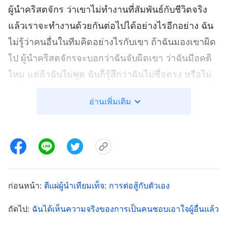
ผู้นำคริสตจักร ว่าเขาไม่ทำงานที่สัมพันธ์กับชีวิตจริง
แล้วเราจะทำงานด้วยกันต่อไปได้อย่างไรอีกอย่าง ฉัน
ไม่รู้ว่าคนอื่นในทีมคิดอย่างไรกับเขา ถ้าฉันมองเขาผิด
ไป ผู้นำคริสตจักรจะบอกว่าฉันจับผิดเขา ว่าฉันมีอคติ
ไหม แต่ถ้าฉันไม่พูด ฉันก็รู้สึกว่าฉันไม่ซื่อตรง หรือไม่
ปกป้องผลประโยชน์ของพระนิเวศของพระเจ้า หลังจาก
อ่านเพิ่มเติม
ครุ่นคิดอยู่พอสมควร ฉันก็ตัดสินใจหาคำตอบก่อนว่า
คนอื่นคิดอย่างไรกับเขา ฉันค่อยตอบจดหมายนั่นทีหลัง
ได้
วันหนึ่ง ฉันเจอพี่ชายหยางในงานชุมนุม เขาบอกว่าเขา
อยู่ในทีมมาหลายเดือนแล้ว และหัวหน้าทีมก็ไม่ค่อยมี
ก่อนหน้า:
ตีแผ่ผู้นำเทียมเท็จ: การต่อสู้กับตัวเอง
ความรับผิดชอบเลย เขาไม่คอยดูหรือติดตามงานให้
ถัดไป:
ฉันได้เห็นความจริงของการเป็นคนชอบเอาใจผู้อื่นแล้ว
ทันท่วงที และไม่แนะนำพี่น้องชายหญิงหรือช่วยพวก