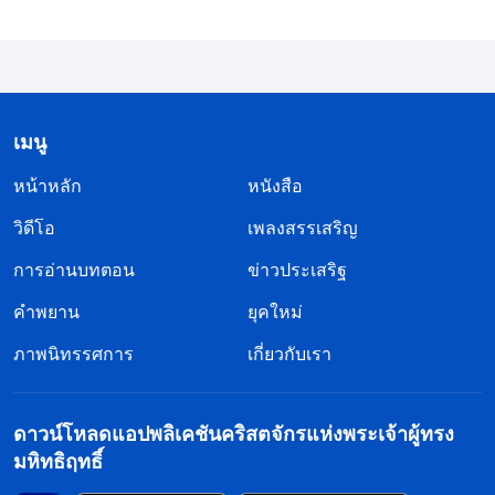
เจ้าลง และเปิดโปงซาตานเพื่อเห็นแก่ประโยชน์แห่ง
ความจริงของเราไหม? เจ้าสามารถยอมให้เจตนาของ
เราได้รับการทำให้ลุล่วงภายในตัวเจ้าไหม? เจ้าได้มอบ
ถวายหัวใจของเจ้าในชั่วขณะที่สำคัญยิ่งยวดที่สุดหรือ
เมนู
ไม่? เจ้าเป็นใครคนหนึ่งที่จะกระทำตามเจตจำนงของ
เราหรือไม่?
”
(พระวจนะฯ เล่ม 1 การทรงปรากฏและพระ
หน้าหลัก
หนังสือ
ราชกิจของพระเจ้า, ถ้อยดำรัสของพระคริสต์ในปฐมกาล บท
วิดีโอ
เพลงสรรเสริญ
ฉันไม่มีอะไรจะตอบกลับพระวจนะนี้ ฉันกลัดกลุ้ม
ที่ 13)
การอ่านบทตอน
ข่าวประเสริฐ
อย่างมาก ฉันพูดถึงการคำนึงถึงน้ำพระทัยของพระเจ้า
คำพยาน
ยุคใหม่
และค้ำจุนงานของคริสตจักรอยู่เสมอ แต่เมื่อเกิดอะไร
ภาพนิทรรศการ
เกี่ยวกับเรา
ขึ้นจริงๆ ที่ฝ่าฝืนความจริงและทำร้ายพระนิเวศของ
พระเจ้า ฉันก็ได้แต่รักษาผลประโยชน์ตัวเอง ฉันรู้ว่า
หัวหน้าทีมสะเพร่าในหน้าที่ และไม่ได้ทำงานเป็นชิ้น
ดาวน์โหลดแอปพลิเคชันคริสตจักรแห่งพระเจ้าผู้ทรง
มหิทธิฤทธิ์
เป็นอัน และมันกระทบต่องานของคริสตจักรแล้ว และ