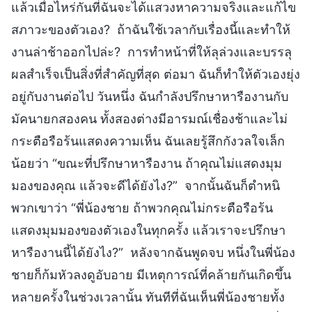
แล้วเมื่อไหร่กันที่ฉันจะได้แสวงหาความจริงและแก้ไข
สภาวะของตัวเอง? ถ้าฉันใช้เวลากับเรื่องนี้และทำให้
งานล่าช้าออกไปล่ะ? การทำหน้าที่ให้ลุล่วงและบรรลุ
ผลสำเร็จเป็นสิ่งที่สำคัญที่สุด ต่อมา ฉันก็ทำให้ตัวเองยุ่ง
อยู่กับงานต่อไป วันหนึ่ง ฉันกำลังปรึกษาหารืองานกับ
มัคนายกสองคน ทั้งสองต่างมีอารมณ์เชื่องช้าและไม่
กระตือรือร้นแสดงความเห็น ฉันเลยรู้สึกกังวลใจเล็ก
น้อยว่า “ขณะที่ปรึกษาหารืองาน ถ้าคุณไม่แสดงมุม
มองของคุณ แล้วจะดีได้ยังไง?” จากนั้นฉันก็ตำหนิ
พวกเขาว่า “พี่น้องชาย ถ้าพวกคุณไม่กระตือรือร้น
แสดงมุมมองของตัวเองในทุกครั้ง แล้วเราจะปรึกษา
หารืองานนี้ได้ยังไง?” หลังจากฉันพูดจบ หนึ่งในพี่น้อง
ชายก็ก้มหัวลงดูอับอาย มีเหตุการณ์ที่คล้ายกันเกิดขึ้น
หลายครั้งในช่วงเวลานั้น ทันทีที่ฉันเห็นพี่น้องชายทั้ง