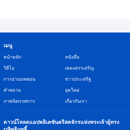
พระเจ้ารับสั่งให้ฉันไปทางตะวันตก ฉันก็จะไปทาง
ตะวันตก ถ้าพระองค์รับสั่งให้ฉันไปทางตะวันออก ฉันก็
จะไปทางตะวันออก หากพระองค์รับสั่งให้ฉันไปตาย
ฉันก็จะให้พระองค์ได้เห็นฉันตาย’ แต่มีแค่สิ่งหนึ่งก็คือ
พวกเขาไม่รับพระวจนะของพระเจ้าเอาไว้ พวกเขาคิด
เมนู
ในใจว่า ‘มีพระวจนะมากมายเหลือเกิน พระวจนะเหล่า
นี้ควรจะตรงไปตรงมามากกว่านี้สักหน่อย และควรบอก
หน้าหลัก
หนังสือ
ฉันให้ชัดเจนไปเลยว่าต้องทำอะไร ฉันสามารถนบนอบ
วิดีโอ
เพลงสรรเสริญ
พระเจ้าในหัวใจของฉันได้’ ไม่ว่าพระเจ้าตรัสพระ
การอ่านบทตอน
ข่าวประเสริฐ
วจนะมากมายเพียงใด ในท้ายที่สุดแล้ว ผู้คนเช่นนั้นก็
คำพยาน
ยุคใหม่
ยังคงไร้ความสามารถในการทำความเข้าใจความจริง
ภาพนิทรรศการ
เกี่ยวกับเรา
ทั้งยังไม่สามารถพูดคุยเกี่ยวกับประสบการณ์และความ
รู้ของตัวเองได้ พวกเขาเป็นเหมือนคนธรรมดาทั่วไปที่
ขาดความเข้าใจฝ่ายวิญญาณ พวกเจ้าคิดว่าผู้คนเช่น
ดาวน์โหลดแอปพลิเคชันคริสตจักรแห่งพระเจ้าผู้ทรง
มหิทธิฤทธิ์