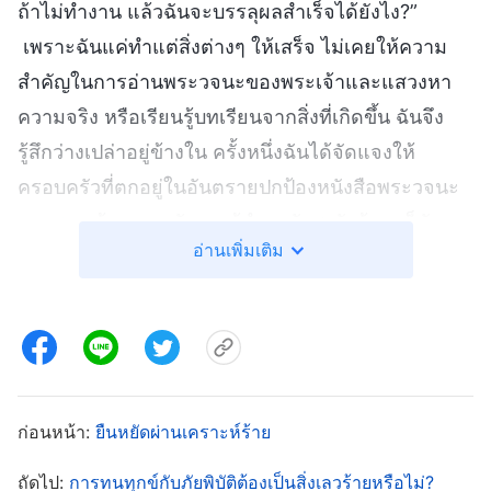
ถ้าไม่ทำงาน แล้วฉันจะบรรลุผลสำเร็จได้ยังไง?”
เพราะฉันแค่ทำแต่สิ่งต่างๆ ให้เสร็จ ไม่เคยให้ความ
สำคัญในการอ่านพระวจนะของพระเจ้าและแสวงหา
ความจริง หรือเรียนรู้บทเรียนจากสิ่งที่เกิดขึ้น ฉันจึง
รู้สึกว่างเปล่าอยู่ข้างใน ครั้งหนึ่งฉันได้จัดแจงให้
ครอบครัวที่ตกอยู่ในอันตรายปกป้องหนังสือพระวจนะ
ของพระเจ้า และหลังจากผู้นำระดับสูงรับรู้ เธอก็ตัด
อ่านเพิ่มเติม
แต่งฉันที่ไม่ได้ทำสิ่งทั้งหลายตามหลักธรรม ฉันรู้สึกว่า
ถูกมองผิดไป และเอาแต่โต้เถียงและต้านทาน พอเห็น
ว่าฉันไม่ยอมรับผิด ผู้นำจึงพูดว่า “คุณวิ่งวุ่นทำสิ่งทั้ง
หลายมากมาย แต่คุณทำไปโดยไม่มีหลักธรรม คุณทำ
ไปตามเจตจำนงและด้วยประสบการณ์ของตัวเอง ซึ่ง
จะเป็นอันตรายต่อผลประโยชน์ของพระนิเวศของ
ก่อนหน้า:
ยืนหยัดผ่านเคราะห์ร้าย
พระเจ้า อีกอย่าง เมื่อเผชิญกับการถูกตัดแต่ง คุณไม่มี
ถัดไป:
การทนทุกข์กับภัยพิบัติต้องเป็นสิ่งเลวร้ายหรือไม่?