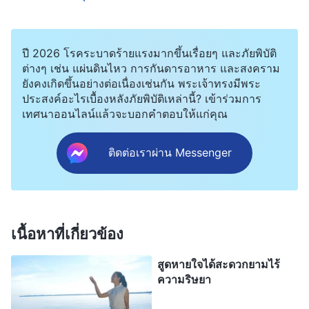
ท่าทีของการนบนอบและการแสวงหา แล้วก็ไม่ปฏิบัติ
การทบทวนตนเอง คุณจะก้าวหน้าไปแบบนี้หรือ?” ต่อ
มาฉันได้ทบทวนการปฏิบัติของตัวเอง และตระหนักว่า
ปี 2026 โรคระบาดร้ายแรงมากขึ้นเรื่อยๆ และภัยพิบัติ
ต่างๆ เช่น แผ่นดินไหว การกันดารอาหาร และสงคราม
ฉันให้ความสำคัญกับการวิ่งวุ่นทำงานไปทั่วอยู่เสมอ ซึ่ง
ยังคงเกิดขึ้นอย่างต่อเนื่องเช่นกัน พระเจ้าทรงมีพระ
ฉันไม่ได้มีการเข้าสู่ชีวิตให้พูดถึงเลยจริงๆ ฉันมา
ประสงค์อะไรเบื้องหลังภัยพิบัติเหล่านี้? เข้าร่วมการ
เทศนาออนไลน์แล้วจะบอกคำตอบให้แก่คุณ
อธิษฐานเฉพาะพระพักตร์พระเจ้า และขอให้พระองค์
ทรงนำฉันให้ได้รู้และแก้ไขปัญหาของตัวฉันเอง
ติดต่อเราผ่าน Messenger
ขณะที่แสวงหา ฉันได้อ่านพระวจนะของพระเจ้าบท
ตอนหนึ่งที่ว่า “
ในระหว่างยุคสุดท้าย พระเจ้าไม่เคย
ทรงพระราชกิจใดที่ไม่เชื่อมโยงกับพระวจนะของ
เนื้อหาที่เกี่ยวข้อง
พระองค์ พระองค์ได้ตรัสมาโดยตลอด และทรงใช้พระ
สูดหายใจได้สะดวกยามไร้
วจนะเพื่อทรงนำมนุษย์ตลอดมาจนถึงทุกวันนี้ แน่นอน
ความริษยา
ว่าในขณะที่ตรัสนั้น พระเจ้าก็ทรงใช้พระวจนะเพื่อ