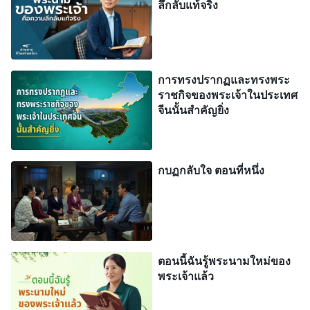
ลึกลับแท้จริง
สามัคคีธรรมให้มากยิ่งขึ้น เย็นวันหนึ่ง พี่สาวคนหนึ่ง
กล่าวถึงพระวจนะของพระเจ้าที่ว่า “
เสียงฟ้าร้องทั้งเจ็ด
ดังกังวาน—การเผยพระวจนะว่าข่าวประเสริฐแห่งราช
อาณาจักรจะเผยแผ่ไปทั่วทั้งจักรวาล
” เธอให้คำพยาน
การทรงปรากฏและทรงพระ
ราชกิจของพระเจ้าในประเทศ
ว่าองค์พระเยซูเจ้าทรงกลับมาแล้วในฐานะพระเจ้า
จีนนั้นสำคัญยิ่ง
ผู้ทรงมหิทธิฤทธิ์พระคริสต์แห่งยุคสุดท้าย โดยเฉพาะ
ตอนที่ฉันได้ยินพระวจนะของพระเจ้าพูดถึง “
ฟ้าแลบ
นั้นส่องแสงวาบจากทิศตะวันออกตลอดทางไปจนถึงทิศ
กบฏกลับใจ ตอนที่หนึ่ง
ตะวันตก
” ฉันก็ตระหนักได้ว่านี่คือฟ้าแลบจากทิศตะวัน
ออก ฉันทั้งรู้สึกตกใจและผิดหวัง มันจะเป็นแบบนั้นไป
ได้ยังไง ฉันไม่ได้ฟังการเทศนาธรรมที่ให้ความรู้แจ้ง
แบบนี้มาหลายปีแล้ว ฉันรู้สึกปีติมาตลอด คิดว่าฉันพบ
ตอนนี้ฉันรู้พระนามใหม่ของ
กับพระราชกิจแห่งพระวิญญาณบริสุทธิ์ และในที่สุด
พระเจ้าแล้ว
ก็ได้รับน้ำแห่งการค้ำจุนในการใช้ชีวิตแล้ว แต่มัน