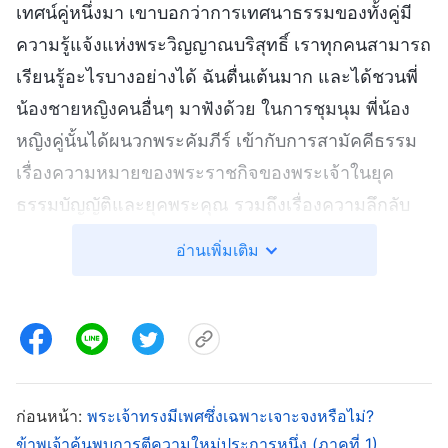
เทศน์คู่หนึ่งมา เขาบอกว่าการเทศนาธรรมของทั้งคู่มี
ความรู้แจ้งแห่งพระวิญญาณบริสุทธิ์ เราทุกคนสามารถ
เรียนรู้อะไรบางอย่างได้ ฉันตื่นเต้นมาก และได้ชวนพี่
น้องชายหญิงคนอื่นๆ มาฟังด้วย ในการชุมนุม พี่น้อง
หญิงคู่นั้นได้ผนวกพระคัมภีร์ เข้ากับการสามัคคีธรรม
เรื่องความหมายของพระราชกิจของพระเจ้าในยุค
ธรรมบัญญัติและยุคพระคุณ รวมถึงเรื่องความลึกลับ
แห่งพระนามของพระเจ้า พวกเธอพูดถึงเรื่องที่ว่าเราใช้
อ่านเพิ่มเติม
ชีวิตอยู่ในวัฏจักรที่เลวทรามของการทำบาปและ
สารภาพยังไง เราโสโครกและเสื่อมทราม อีกทั้งไม่
คู่ควรที่จะได้พบองค์พระผู้เป็นเจ้าแค่ไหน พวกเธอยัง
บอกด้วยว่าพระคัมภีร์ได้เผยพระวจนะว่า เมื่อพระองค์
ทรงกลับมาในยุคสุดท้าย องค์พระผู้เป็นเจ้าจะทรง
ก่อนหน้า:
พระเจ้าทรงมีเพศซึ่งเฉพาะเจาะจงหรือไม่?
พิพากษาและชำระมนุษยชาติ เพื่อแก้ไขธรรมชาติที่
ข้าพเจ้าค้นพบการตีความใหม่ประการหนึ่ง (ภาคที่ 1)