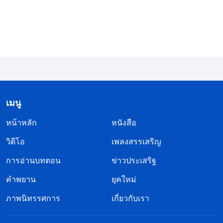
ฉันหาข้ออ้างเพื่อกลับเข้าไปที่ห้องนอน และคุกเข่าลง
เฉพาะพระพักตร์องค์พระผู้เป็นเจ้าเพื่ออธิษฐาน “องค์
พระผู้เป็นเจ้าคะ การสามัคคีธรรมของพี่น้องหญิงคู่นี้มี
ความสว่างก็จริง แต่ข้าพระองค์กลัวจะถูกชักนำให้หลง
ผิด ข้าพระองค์หลงทาง และไม่รู้ว่าควรทำตัวยังไง ขอ
องค์พระผู้เป็นเจ้าโปรดทรงนำข้าพระองค์ด้วยเถิด”
หลังอธิษฐานฉันก็นึกขึ้นได้ว่าองค์พระเยซูเจ้าสอนให้
เมนู
เราปฏิบัติต่อผู้อื่นด้วยความรัก การไล่พวกเธอออกไป
หน้าหลัก
หนังสือ
คงจะไม่สอดคล้องกับน้ำพระทัยขององค์พระผู้เป็นเจ้า
วิดีโอ
เพลงสรรเสริญ
ดังนั้นฉันจึงให้พวกเธออยู่ต่อค่ะ
การอ่านบทตอน
ข่าวประเสริฐ
พอเผชิญหน้ากับพี่น้องหญิงคู่นี้ฉันก็ไม่สามารถทำใจให้
คำพยาน
ยุคใหม่
สงบได้ มันรู้สึกประดังประเดไปหมด ฉันรู้ว่าการ
ภาพนิทรรศการ
เกี่ยวกับเรา
สามัคคีธรรมของพวกเธอให้ความรู้แจ้งและมาจาก