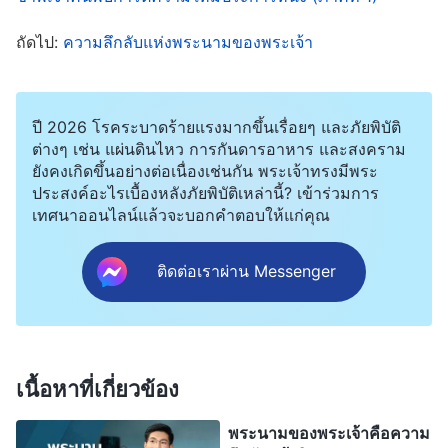
เปี่ยมไปด้วยบาปของเรา นั่นคือทางเดียวที่เราจะเป็น
ถัดไป:
ความลึกลับแห่งพระนามของพระเจ้า
อิสระจากบาปอย่างสมบูรณ์และคู่ควรกับอาณาจักร
สวรรค์ อย่างที่องค์พระเยซูเจ้าตรัสไว้ว่า “
เรายังมีอีก
หลายสิ่งที่จะบอกกับพวกท่าน แต่ตอนนี้ท่านยังรับไม่
ปี 2026 โรคระบาดร้ายแรงมากขึ้นเรื่อยๆ และภัยพิบัติ
ไหว เมื่อพระวิญญาณแห่งความจริงเสด็จมาแล้ว
ต่างๆ เช่น แผ่นดินไหว การกันดารอาหาร และสงคราม
ยังคงเกิดขึ้นอย่างต่อเนื่องเช่นกัน พระเจ้าทรงมีพระ
พระองค์จะนำพวกท่านไปสู่ความจริงทั้งมวล
”
(ยอห์น
ประสงค์อะไรเบื้องหลังภัยพิบัติเหล่านี้? เข้าร่วมการ
มีประโยคนี้ด้วยค่ะ “
เราไม่ได้มาเพื่อจะ
16:12-13)
เทศนาออนไลน์แล้วจะบอกคำตอบให้แก่คุณ
พิพากษาโลก แต่มาเพื่อจะช่วยโลกให้รอด ถ้าใครไม่
ยอมรับเราและไม่รับคำของเรา จะมีสิ่งหนึ่งพิพากษา
ติดต่อเราผ่าน Messenger
เขา คำที่เรากล่าวแล้วนั่นแหละจะพิพากษาเขาในวัน
สุดท้าย
”
การสามัคคีธรรมของพี่น้อง
(ยอห์น 12:47-48)
หญิงคู่นี้เต็มไปด้วยความสว่าง ขนาดฉันที่เชื่อมาสิบ
เนื้อหาที่เกี่ยวข้อง
กว่าปียังไม่เคยได้ยินอะไรแบบนี้เลย ฉันอยากฟังเพิ่มอีก
ก็เลยชวนพี่น้องหญิงคู่นั้นมาที่บ้านเพื่อฟังการ
พระนามของพระเจ้าคือความ