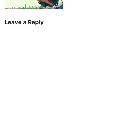
กลายเป็นฟ้าแลบจากทิศตะวันออกไปซะได้! ในพระ
คัมภีร์เขียนไว้ว่า องค์พระผู้เป็นเจ้าจะทรงกลับมาในรูป
Leave a Reply
พระวิญญาณของพระองค์และทรงพาเราตรงขึ้นสู่
สวรรค์ พวกเธอพูดว่าองค์พระผู้เป็นเจ้าทรงกลับมาเป็น
มนุษย์แล้วได้ยังไง ฉันไม่อยากได้ยินอะไรอีกแล้ว ถ้า
ฉันยอมให้พวกเธอชักนำไปผิดทาง ฉันคิดว่าการเชื่อมา
ตลอดหลายปีของฉันก็คงเปล่าประโยชน์ ฉันแค่อยาก
พาพวกเธอออกไปเลย แต่หลังจากที่ได้อยู่กับพวกเธอ
ตลอดสองสัปดาห์ ฉันก็เห็นว่าพวกเธอมีความเป็นมนุษย์
มากๆ ตอนนั้นเป็นช่วงกลางฤดูหนาวที่อากาศหนาว
มาก และเวลาก็เที่ยงคืนกว่าแล้ว ฉันรู้สึกว่าการเร่งเร้า
ไล่พวกเธอออกไปคงเป็นอะไรที่ไร้มนุษยธรรมมาก ฉัน
สู้อยู่กับตัวเองพักหนึ่ง มันเหมือนการเล่นชักเย่ออยู่
ภายใน ฉันไม่รู้ว่าอะไรคือน้ำพระทัยของพระเจ้ากันแน่