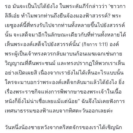
รอ มันจะเป็นไปได้ยังไง ในพระคัมภีร์กล่าวว่า ‘ชาวกา
ลิลีเอ๋ย ทำไมพวกท่านถึงยืนจ้องมองฟ้าสวรรค์? พระ
เยซูองค์นี้ที่ทรงรับไปจากท่านทั้งหลายขึ้นไปยังสวรรค์
นั้น จะเสด็จมาอีกในลักษณะเดียวกับที่ท่านทั้งหลายได้
เห็นพระองค์เสด็จไปยังสวรรค์นั้น’
องค์
(กิจการ 1:11)
พระผู้เป็นเจ้าทรงควรกลับมาบนก้อนเมฆเฉกเช่นกาย
วิญญาณที่คืนพระชนม์ และทรงปรากฏให้พวกเราเห็น
อย่างเปิดเผยสิ เนื่องจากเรายังไม่ได้เห็นอะไรแบบนั้น
ใครจะมาบอกว่าพระองค์เสด็จกลับมาแล้วได้ยังไง ยิ่ง
เรื่องพระราชกิจแห่งการพิพากษาของพระเจ้าในเนื้อ
หนังก็ยิ่งไม่น่าเชื่อเลยแม้แต่น้อย” ฉันจึงไม่เคยฟังการ
เทศนาธรรมของฟ้าแลบจากทิศตะวันออกเลยค่ะ
วันหนึ่งน้องชายหวังจากคริสตจักรของเราได้เชิญนัก