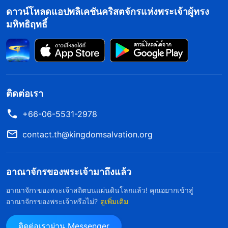
พระราชกิจของพระวิญญาณบริสุทธิ์ แต่การที่พวกเธอ
ดาวน์โหลดแอปพลิเคชันคริสตจักรแห่งพระเจ้าผู้ทรง
สามัคคีธรรมว่าพระเจ้าทรงกลับมาเป็นมนุษย์นั้น ช่าง
มหิทธิฤทธิ์
แย้งกับมโนคติที่หลงผิดของฉันจริงๆ ฉันนึกขึ้นได้ว่าฉัน
สามารถตั้งคำถามกับพวกเธอได้นี่ ฉันเลยถามพวกเธอ
ไปว่า “คุณให้คำพยานว่าองค์พระเยซูเจ้าทรงกลับมา
เป็นมนุษย์แล้ว ฉันยอมรับเรื่องนี้ไม่ได้จริงๆ ค่ะ พระ
ติดต่อเรา
คัมภีร์เขียนไว้อย่างชัดเจนว่า ‘ชาวกาลิลีเอ๋ย ทำไมพวก
+66-06-5531-2978
ท่านถึงยืนจ้องมองฟ้าสวรรค์? พระเยซูองค์นี้ที่ทรงรับ
ไปจากท่านทั้งหลายขึ้นไปยังสวรรค์นั้น จะเสด็จมาอีก
contact.th@kingdomsalvation.org
ในลักษณะเดียวกับที่ท่านทั้งหลายได้เห็นพระองค์เสด็จ
ไปยังสวรรค์นั้น’
กายวิญญาณขององค์พระ
(กิจการ 1:11)
อาณาจักรของพระเจ้ามาถึงแล้ว
เยซูเจ้าคือสิ่งที่ถูกรับขึ้นไปหลังการคืนพระชนม์ของ
อาณาจักรของพระเจ้าสถิตบนแผ่นดินโลกแล้ว! คุณอยากเข้าสู่
พระองค์ ดังนั้นถ้าพระองค์ทรงกลับมา ก็ควรเป็นกาย
อาณาจักรของพระเจ้าหรือไม่?
ดูเพิ่มเติม
วิญญาณของพระองค์เสด็จกลับลงมาบนก้อนเมฆสิ คุณ
ติดต่อเราผ่าน Messenger