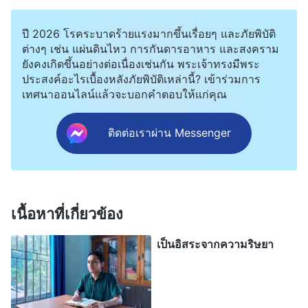
ได้อย่างชัดเจนว่าความอิจฉาที่ฉันมีอยู่มันรุนแรงเพียง
ปี 2026 โรคระบาดร้ายแรงมากขึ้นเรื่อยๆ และภัยพิบัติ
ใด ไม่มีใครอิจฉาน้องสาวคนนี้เลย มีฉันแค่คนเดียว
ต่างๆ เช่น แผ่นดินไหว การกันดารอาหาร และสงคราม
เมื่อใช้ชีวิตอยู่ในสภาวะเช่นนั้น ฉันจึงอธิษฐานต่อ
ยังคงเกิดขึ้นอย่างต่อเนื่องเช่นกัน พระเจ้าทรงมีพระ
ประสงค์อะไรเบื้องหลังภัยพิบัติเหล่านี้? เข้าร่วมการ
พระเจ้า ฉันพูดกับพระองค์ว่า “โอ้ พระเจ้า! ข้าพระองค์
เทศนาออนไลน์แล้วจะบอกคำตอบให้แก่คุณ
ไม่อยากเป็นคนขึ้อิจฉา แต่ทุกครั้งที่ข้าพระองค์ได้ยิน
การสามัคคีธรรมที่ยอดเยี่ยมของน้องสาวผู้นี้ ก็กลับ
ติดต่อเราผ่าน Messenger
อิจฉาเธอโดยไม่ได้ตั้งใจ โอ้ พระเจ้า! ข้าพระองค์ไม่รู้
ว่าต้องทำอย่างไร ได้โปรด ขอพระองค์ทรงนำทางข้า
พระองค์เพื่อปลดเปลื้องพันธนาการแห่งความริษยา
เนื้อหาที่เกี่ยวข้อง
ด้วย…”
เป็นอิสระจากความริษยา
ต่อมา พี่สาวหลิวจากคริสตจักรของเรามาหาฉัน เธอ
สามัคคีธรรมกับฉันโดยยึดตามสภาวะของฉัน และยัง
อ่านพระวจนะของพระเจ้าตอนหนึ่งด้วย “
ผู้คนบางคน