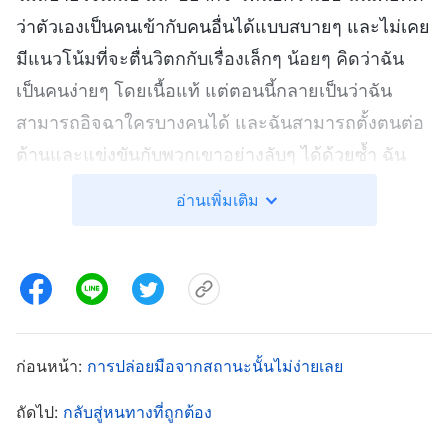
ว่าตัวเองเป็นคนเข้ากับคนอื่นได้แบบสบายๆ และไม่เคย
มีแนวโน้มที่จะตื่นวิตกกับเรื่องเล็กๆ น้อยๆ คิดว่าฉัน
เป็นคนง่ายๆ โดยเนื้อแท้ แต่ตอนนี้กลายเป็นว่าฉัน
สามารถอิจฉาใครบางคนได้ และฉันสามารถตั้งตนต่อ
ต้านและแข่งขันกับพวกเขาอย่างลับๆ ได้ด้วยซ้ำ ฉัน
เป็นคนอย่างนั้นได้อย่างไร? ฉันโทรศัพท์หาน้องสาวคน
อ่านเพิ่มเติม
นึง และถามเธอว่า “น้องสาว คุณเคยมีความรู้สึกอิจฉา
ในระหว่างการชุมนุม หลังจากได้ยินความสว่างในการ
สามัคคีธรรมของเหล่าพี่น้องชายหญิงเกี่ยวกับพระ
วจนะของพระเจ้าไหม?” เธอตอบว่า “ไม่ค่ะ ไม่เคย ถ้า
เหล่าพี่น้องชายหญิงของเรามีความสว่างในการ
ก่อนหน้า:
การปล่อยมือจากสถานะนั้นไม่ง่ายเลย
สามัคคีธรรมของพวกเขา นั่นเป็นประโยชน์ต่อฉัน มัน
ทำให้ฉันมีความสุขจริงๆ และเพลิดเพลินกับมันอย่าง
ถัดไป:
กลับสู่หนทางที่ถูกต้อง
มาก” ได้ยินเธอพูดอย่างนั้นยิ่งทำให้ฉันรู้สึกแย่ ฉันรู้สึก