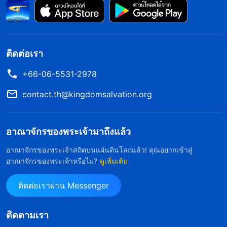
นั้นฉันมาอยู่เฉพาะพระพักตร์พระเจ้าบ่อยครั้งและ
อธิษฐานต่อพระองค์ถึงความยากลำบากทั้งหลายของ
ฉัน ในระหว่างการชุมนุม ฉันมุ่งเน้นการสงบใจตัวเอง
ติดต่อเรา
และการฟังการสามัคคีธรรมของผู้อื่น เมื่อถึงคราวฉัน
สามัคคีธรรม ฉันก็ไม่คิดอีกต่อไปว่าจะสามัคคีธรรม
+66-06-5531-2978
อย่างไรให้ดีกว่าน้องสาวหวัง ฉันตริตรองพระวจนะ
contact.th@kingdomsalvation.org
ของพระเจ้าอย่างสงบและแบ่งปันสิ่งที่ฉันเข้าใจในการ
สามัคคีธรรมแทน พอฉันปฏิบัติแนวทางนี้ ฉันรู้สึกผ่อน
อาณาจักรของพระเจ้ามาถึงแล้ว
คลายและเป็นอิสระอย่างมากจริงๆ
อาณาจักรของพระเจ้าสถิตบนแผ่นดินโลกแล้ว! คุณอยากเข้าสู่
อาณาจักรของพระเจ้าหรือไม่?
ดูเพิ่มเติม
หลังจากผ่านไประยะหนึ่ง ฉันก็รู้สึกอย่างแท้จริงว่า
ความอิจฉาของฉันลดลงเมื่อเทียบกับก่อนหน้านั้น แต่
ติดต่อเราผ่าน Messenger
อุปนิสัยอันเสื่อมทรามเยี่ยงซาตานหยั่งรากลึกจริงๆ
ติดตามเรา
และมันจะเผยตัวออกมา เมื่อไหร่ก็ตามที่มีสถานการณ์