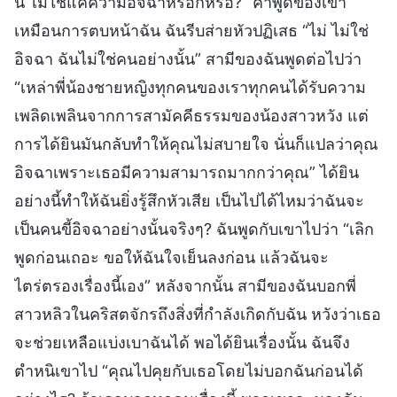
นี้ ไม่ใช่แค่ความอิจฉาหรอกหรือ?” คำพูดของเขา
เหมือนการตบหน้าฉัน ฉันรีบส่ายหัวปฏิเสธ “ไม่ ไม่ใช่
อิจฉา ฉันไม่ใช่คนอย่างนั้น” สามีของฉันพูดต่อไปว่า
“เหล่าพี่น้องชายหญิงทุกคนของเราทุกคนได้รับความ
เพลิดเพลินจากการสามัคคีธรรมของน้องสาวหวัง แต่
การได้ยินมันกลับทำให้คุณไม่สบายใจ นั่นก็แปลว่าคุณ
อิจฉาเพราะเธอมีความสามารถมากกว่าคุณ” ได้ยิน
อย่างนี้ทำให้ฉันยิ่งรู้สึกหัวเสีย เป็นไปได้ไหมว่าฉันจะ
เป็นคนขี้อิจฉาอย่างนั้นจริงๆ? ฉันพูดกับเขาไปว่า “เลิก
พูดก่อนเถอะ ขอให้ฉันใจเย็นลงก่อน แล้วฉันจะ
ไตร่ตรองเรื่องนี้เอง” หลังจากนั้น สามีของฉันบอกพี่
สาวหลิวในคริสตจักรถึงสิ่งที่กำลังเกิดกับฉัน หวังว่าเธอ
จะช่วยเหลือแบ่งเบาฉันได้ พอได้ยินเรื่องนั้น ฉันจึง
ตำหนิเขาไป “คุณไปคุยกับเธอโดยไม่บอกฉันก่อนได้