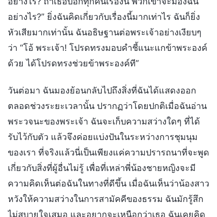
อย่างไร? ถ้าเธอบอกทุกคนเรื่องนี้ พวกเขาจะมองฉัน
อย่างไร?” ยิ่งฉันคิดเกี่ยวกับเรื่องนี้มากเท่าไร ฉันก็ยิ่ง
หัวเสียมากเท่านั้น ฉันอธิษฐานต่อพระเจ้าอย่างเงียบๆ
ว่า “โอ้ พระเจ้า! โปรดทรงมอบคำชี้แนะแกข้าพระองค์
ด้วย ได้โปรดทรงช่วยข้าพระองค์ที”
วันต่อมา ฉันมองย้อนกลับไปถึงสิ่งที่ฉันได้แสดงออก
ตลอดช่วงระยะเวลานั้น ปรากฏว่าโดยปกติเมื่อฉันอ่าน
พระวจนะของพระเจ้า ฉันจะเก็บความสว่างใดๆ ที่ได้
รับไว้กับตัว แล้วจึงค่อยแบ่งปันในระหว่างการชุมนุม
ของเรา ที่จริงแล้วนี่เป็นเพียงแค่ความปรารถนาที่จะพูด
เกี่ยวกับสิ่งที่ผู้อื่นไม่รู้ เพื่อที่เหล่าพี่น้องชายหญิงจะมี
ความคิดเห็นต่อฉันในทางที่ดีขึ้น เมื่อฉันเห็นว่าน้องสาว
หวังให้ความสว่างในการสามัคคีของธรรม ฉันมักรู้สึก
ไม่สบายใจเสมอ และอยากจะเหนือกว่าเธอ ฉันเคยคิด