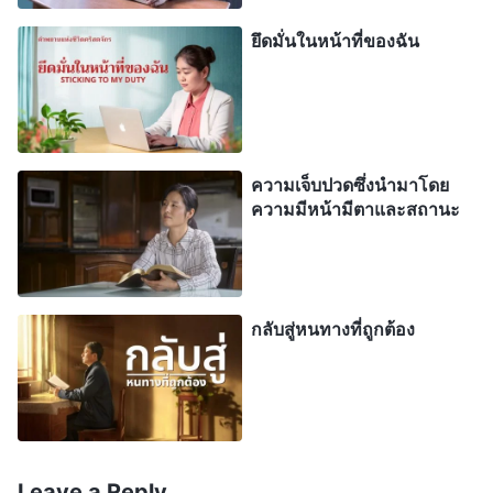
กลัวเสมอว่าผู้อื่นจะลักขโมยความเป็นจุดสนใจของ
ยึดมั่นในหน้าที่ของฉัน
พวกเขาไป และล้ำเลิศกว่าพวกเขา โดยได้มาซึ่งการ
ระลึกถึง ในขณะที่พวกเขาเองนั้นถูกละเลย นี่นำทาง
พวกเขาไปสู่การโจมตีและการกันแยกผู้อื่นออกไป นี่
ไม่ใช่กรณีของการอิจฉาผู้คนที่มีความสามารถ
ความเจ็บปวดซึ่งนำมาโดย
มากกว่าตัวพวกเขาเองหรอกหรือ? พฤติกรรมเช่นนั้น
ความมีหน้ามีตาและสถานะ
ไม่เป็นการเห็นแก่ตัวและน่าเหยียดหยามหรอกหรือ? นี่
คืออุปนิสัยประเภทใดหรือ? มันช่างมุ่งร้ายนัก! การ
คิดถึงแต่ตัวเองเท่านั้น การสนองความอยากได้อยากมี
กลับสู่หนทางที่ถูกต้อง
ของตัวเองเท่านั้น การไม่แสดงให้เห็นการคำนึงถึง
หน้าที่ของผู้อื่นเลย และการคิดเกี่ยวกับผลประโยชน์
ของตัวคนเราเองเท่านั้น และไม่คิดถึงผลประโยชน์แห่ง
พระนิเวศของพระเจ้า—ผู้คนเยี่ยงนี้มีอุปนิสัยที่ไม่ดี และ
พระเจ้าไม่ทรงมีความรักให้แก่พวกเขาเลย
”
(“จงมอบ
Leave a Reply