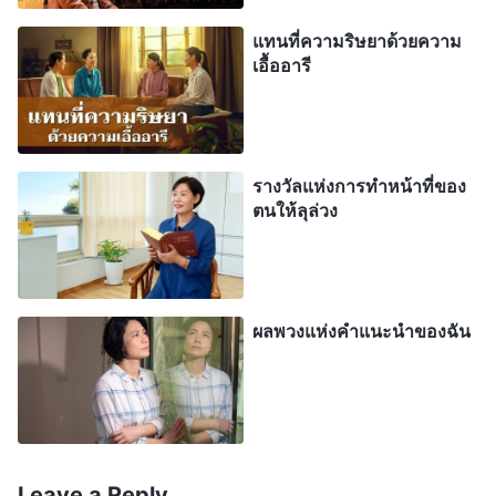
ก่อนเริ่มการชุมนุม วันถัดมาฉันไปถึงสถานที่ชุมนุมแต่
แทนที่ความริษยาด้วยความ
เช้าตรู่ แต่ก็ต้องประหลาดใจที่พี่สาวหยางไปถึงเช้ายิ่ง
เอื้ออารี
กว่า และได้สามัคคีธรรมกับพี่สาวเซียงไปก่อนแล้ว
หัวใจฉันดิ่งเหวและคิดว่า “คุณทำแบบนี้อีกได้อย่างไร?
ฉันต้องการที่จะเห็นว่าการสามัคคีธรรมของคุณมี
รางวัลแห่งการทำหน้าที่ของ
ความสว่างอะไร ฉันไม่เชื่อหรอกว่ามันจะครอบคลุมทุก
ตนให้ลุล่วง
อย่าง” ด้วยความไม่เชื่อ ฉันเลยไปนั่งถัดจากพวกเขา
เพื่อฟังสิ่งที่เธอพูด พอได้ฟังฉันก็พบว่า พี่สาวหยาง
สามัคคีธรรมเรื่องบางเส้นทางแห่งการปฏิบัติโดย
ผลพวงแห่งคำแนะนำของฉัน
พิจารณาจากพระวจนะของพระเจ้า แต่เธอไม่ได้พูดถึง
รากเหง้าแห่งความอ่อนแอและการคิดลบของพี่สาวเซี
ยง ฉันคิดว่า “ฉันต้องใช้โอกาสนี้ให้ดีที่สุดในการแบ่ง
ปันความเข้าใจของฉันเอง และลดความสำคัญของพี่
สาวหยางลง” ด้วยความคิดเช่นนี้ ฉันก็เร่งแบ่งปันการ
Leave a Reply