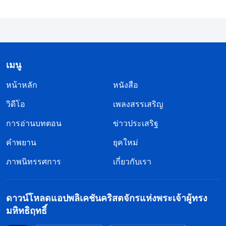
จริง ฉันสามารถเชิดหน้าชูคอได้อีกครั้ง และมันก็พิสูจน์
แล้วว่าฉันไม่ได้แย่” หลังจากนั้นฉันก็ยิ่งกระตือรือร้นใน
หน้าที่ของตัวเองมากขึ้น ในจังหวะที่ฉันได้ยินว่ามีคน
อยู่ในสภาวะที่เลวร้าย หรือเผชิญความยากลำบาก ฉัน
เมนู
ก็ไม่รีรอที่จะหาพระวจนะของพระเจ้า จดบันทึก และ
หน้าหลัก
หนังสือ
นำไปสามัคคีธรรมกับพวกเขา เวลาเห็นคนพยักหน้า
วิดีโอ
เพลงสรรเสริญ
ฉันจะรู้สึกตื่นเต้นมาก ในขณะที่ถ้าไม่มีปฏิกิริยาอะไร
เลย ฉันก็จะกังวลมากจนไม่อาจทนได้ แล้วยิ่งทุกข์ใจ
การอ่านบทตอน
ข่าวประเสริฐ
มากเท่าไหร่ ฉันจะยิ่งเข้าใจสภาวะของคนอื่นหรือแก้
คำพยาน
ยุคใหม่
ปัญหาได้น้อยลงเท่านั้น ฉันรู้สึกเหนื่อยมากขึ้นเรื่อยๆ
ภาพนิทรรศการ
เกี่ยวกับเรา
ด้วย และคิดว่า “ถ้าเป็นแบบนี้ต่อไป พี่น้องชายหญิงจะ
ต้องบอกว่าฉันไร้ซึ่งความเป็นจริงของความจริง และ
ดาวน์โหลดแอปพลิเคชันคริสตจักรแห่งพระเจ้าผู้ทรง
พวกเขาจะไม่เลือกฉันเป็นผู้นำแน่ๆ” โดยเฉพาะอย่าง
มหิทธิฤทธิ์
ยิ่งตอนฉันเห็นพี่สาวหยางแบ่งปันการสามัคคีธรรมเรื่อง