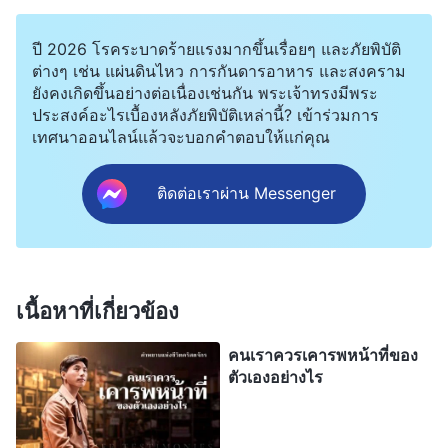
แต่ตอนนี้ทุกคนต่างนับถือคุณและไม่สนใจฉันเลย” หลัง
ปี 2026 โรคระบาดร้ายแรงมากขึ้นเรื่อยๆ และภัยพิบัติ
จากนั้นทุกคนก็เข้าร่วมสามัคคีธรรมกันอย่างมีความ
ต่างๆ เช่น แผ่นดินไหว การกันดารอาหาร และสงคราม
สุข แต่ฉันกลับไม่ได้อะไรเลย และรอแทบไม่ไหวที่จะ
ยังคงเกิดขึ้นอย่างต่อเนื่องเช่นกัน พระเจ้าทรงมีพระ
ประสงค์อะไรเบื้องหลังภัยพิบัติเหล่านี้? เข้าร่วมการ
ออกไปจากตรงนั้น
เทศนาออนไลน์แล้วจะบอกคำตอบให้แก่คุณ
พอกลับถึงบ้านฉันก็นั่งลงบนเตียงด้วยความหดหู่ ยิ่ง
ติดต่อเราผ่าน Messenger
ครุ่นคิดถึงมันฉันก็ยิ่งรู้สึกไม่สบายใจ ฉันคิดว่า “ขืนเป็น
แบบนี้ต่อไปโอกาสจะได้เป็นผู้นำของฉันก็จะน้อยมาก
ไม่มีทาง ฉันต้องทำตัวเชิงรุกในการสามัคคีธรรม
มากกว่านี้ ฉันแพ้เธอมากไปกว่านี้ไม่ได้แล้ว” ต่อมา ฉัน
เนื้อหาที่เกี่ยวข้อง
สังเกตเห็นว่าพี่สาวเซียงมีความกังวลใจเรื่องของการ
คนเราควรเคารพหน้าที่ของ
ข่มเหงอันโหดเหี้ยมของพรรคคอมมิวนิสต์จีน อีกทั้ง
ตัวเองอย่างไร
รู้สึกว่าถูกบีบบังคับในหน้าที่ของเธอด้วย ฉันจึงรีบหา
พระวจนะของพระเจ้าบางส่วนไปสามัคคีธรรมกับเธอ