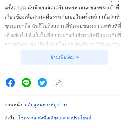
ครั้งล่าสุด ฉันจึงเร่งจัดเตรียมพระวจนะของพระเจ้าที่
เกี่ยวข้องเพื่อสามัคคีธรรมกับเธอในครั้งหน้า เมื่อวันที่
ชุมนุมมาถึง ฉันก็ไปถึงสถานที่นัดพบของเรา แต่ทันทีที่
เดินเข้าไป ฉันก็เห็นพี่สาวหยางกำลังสามัคคีธรรมกับพี่
สาวหวังอยู่ ฉันรู้สึกไม่พอใจมาก ฉันคิดว่า “ที่ฉันมาวัน
นี้ก็เพื่อสามัคคีธรรมกับเธอเพื่อช่วยเธอแก้ไขปัญหา แต่
อ่านเพิ่มเติม
คุณดันมาโฉบไปซะก่อน! ถ้าคุณดูแลมันไปแล้ว ฉันจะ
แสดงความสามารถของตัวเองได้อย่างไร?” แน่นอนว่า
มีรอยยิ้มปรากฏขึ้นบนใบหน้าของพี่สาวหวัง หลังการ
สามัคคีธรรมของพี่สาวหยาง อีกทั้งพี่น้องชายหญิงคน
อื่นต่างก็พยักหน้ายอมรับ เห็นแบบนี้แล้วฉันไม่มีความ
ก่อนหน้า:
กลับสู่หนทางที่ถูกต้อง
สุขเลย ฉันอิจฉาพี่สาวหยาง คิดว่าเธอขโมยความ
รุ่งโรจน์ของฉันไป ฉันคิดว่า “ก่อนคุณมาเข้าร่วมการ
ถัดไป:
โซ่ตรวนแห่งชื่อเสียงและผลประโยชน์
ชุมนุม ใครๆ ก็อยากฟังการสามัคคีธรรมของฉันทั้งนั้น