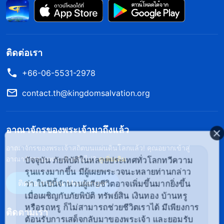
ความจริงที่สัมพันธ์กับชีวิตจริง ซึ่งพี่น้องชายหญิงต่างก็
เห็นด้วย ฉันจะยิ่งปั่นป่วนมากขึ้นไปอีก ความริษยาและ
การไร้ความสามารถในการยอมรับของฉันนำเด่นขึ้น
ติดต่อเรา
มาเลย ฉันเริ่มไม่พอใจเธอถึงขนาดที่ไม่อยากคุยกับเธอ
ด้วยซ้ำ ฉันใช้ชีวิตอยู่ในสภาวะของการต่อสู้เพื่อชื่อ
+66-06-5531-2978
และผลประโยชน์ สำหรับฉันมันเจ็บปวดมาก ฉันไม่ได้
contact.th@kingdomsalvation.org
รับความรู้แจ้งใดๆ จากพระวจนะของพระเจ้าเลย และ
ส่วนการอธิษฐานฉันก็ทำแค่พอผ่านๆ ไปเท่านั้น ฉันรู้สึก
อาณาจักรของพระเจ้ามาถึงแล้ว
ว่าฉันยิ่งห่างออกจากพระเจ้ามากขึ้นเรื่อยๆ
อาณาจักรของพระเจ้าสถิตบนแผ่นดินโลกแล้ว! คุณอยากเข้าสู่
อาณาจักรของพระเจ้าหรือไม่?
ดูเพิ่มเติม
ปัจจุบัน ภัยพิบัติในหลายประเทศทั่วโลกทวีความ
ต่อมาฉันได้อธิษฐานต่อพระเจ้า และวอนขอความรู้
รุนแรงมากขึ้น มีผู้เผยพระวจนะหลายท่านกล่าว
แจ้งจากพระองค์ เพื่อให้ฉันได้เข้าใจอุปนิสัยที่
ติดต่อเราผ่าน Messenger
ว่า ในปีนี้จำนวนผู้เสียชีวิตอาจเพิ่มขึ้นมากยิ่งขึ้น
เสื่อมทรามของตัวเอง และหลุดพ้นจากสภาวะที่น่ากลัว
เมื่อเผชิญกับภัยพิบัติ ทรัพย์สิน เงินทอง บ้านหรู
หรือรถหรู ก็ไม่สามารถช่วยชีวิตเราได้ มีเพียงการ
ติดตามเรา
เช่นนั้นได้ โดยผ่านพระวจนะของพระเจ้าเท่านั้น ฉันจึง
ต้อนรับการเสด็จกลับมาของพระเจ้า และยอมรับ