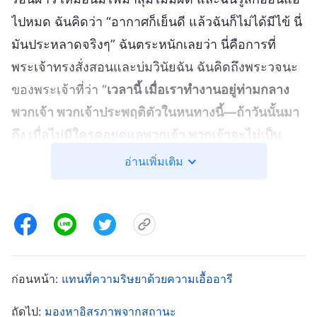
ไปหมด ฉันคิดว่า “อากาศก็เย็นดี แล้วฉันก็ไม่ได้มีไข้ นี่
มันประหลาดจริงๆ” ฉันตระหนักเลยว่า นี่คือการที่
พระเจ้าทรงสั่งสอนและบ่มวินัยฉัน ฉันคิดถึงพระวจนะ
ของพระเจ้าที่ว่า “
เวลานี้ เมื่อเราทำงานอยู่ท่ามกลาง
พวกเจ้า พวกเจ้าประพฤติตัวในหนทางนี้—ถ้าวันนั้นมา
ถึง เมื่อไม่มีใครคอยดูแลพวกเจ้า พวกเจ้าจะไม่เป็น
เหมือนบรรดาผู้ร้ายที่ประกาศว่าตัวเองเป็นกษัตริย์
อ่านเพิ่มเติม
หรอกหรือ?
”
(พระวจนะฯ เล่ม 1 การทรงปรากฏและพระ
ฉัน
ราชกิจของพระเจ้า, ปัญหาที่ร้ายแรงมาก: การทรยศ (1))
อึ้งจนตัวแข็งทื่อเมื่อตระหนักว่า พระวจนะของพระเจ้า
กำลังเปิดเผยสภาวะของฉันเองอย่างเที่ยงตรงไม่มีผิด
ฉันกำลังปฏิบัติต่อน้องหยางราวกับเธอเป็นสมบัติของ
ก่อนหน้า:
แทนที่ความริษยาด้วยความเอื้ออารี
ฉัน ฉันคิดว่าในเมื่อฉันเป็นคนฝึกเธอ เธอก็ควรเป็นของ
ถัดไป:
มองหาอิสรภาพจากสถานะ
ฉัน และเธอควรอยู่ในคริสตจักรของฉันและส่งเสริมให้