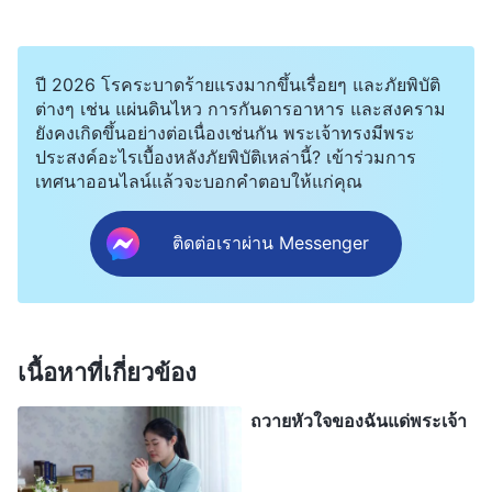
ฉันโดดเด่น ฉันจะไม่ยอมปล่อยให้ใครได้เธอไปแน่ แต่
ในความเป็นจริง พี่น้องชายหญิงทุกคนทำหน้าที่ในพระ
ปี 2026 โรคระบาดร้ายแรงมากขึ้นเรื่อยๆ และภัยพิบัติ
นิเวศของพระเจ้า และพวกเขาต่างก็ได้รับพระบัญชามา
ต่างๆ เช่น แผ่นดินไหว การกันดารอาหาร และสงคราม
ยังคงเกิดขึ้นอย่างต่อเนื่องเช่นกัน พระเจ้าทรงมีพระ
จากพระเจ้า พวกเขาทำหน้าที่เมื่อไรก็ตามและที่ไหน
ประสงค์อะไรเบื้องหลังภัยพิบัติเหล่านี้? เข้าร่วมการ
ก็ตามที่พระนิเวศของพระเจ้าต้องการ และตามที่
เทศนาออนไลน์แล้วจะบอกคำตอบให้แก่คุณ
พระเจ้าทรงจัดการเตรียมการ แต่ฉันกลับใช้เล่ห์ลวง
ติดต่อเราผ่าน Messenger
และโกงคนอื่นเพื่อเกียรติยศและสถานะของตัวฉันเอง
ทำทุกสิ่งเพื่อเก็บน้องหยางไว้เป็นของตัวเองคนเดียว ฉัน
ไม่ใช่หนึ่งใน “
ผู้ร้ายที่ประกาศว่าตัวเองเป็นกษัตริย์
”
หรอกหรือ? ฉันได้พยายามควบคุมน้องหยาง และยื้อ
เนื้อหาที่เกี่ยวข้อง
แย่งเธอมาจากพระเจ้า นี่คือสิ่งที่พวกศัตรูของพระ
คริสต์ทำกัน และเป็นเส้นทางสู่ความล่มจม พอตระหนัก
ถวายหัวใจของฉันแด่พระเจ้า
ตรงนี้ ฉันก็รู้สึกสำนึกผิดมาก ฉันช่างโอหังและเห็นแก่
ตัวมากเหลือเกิน