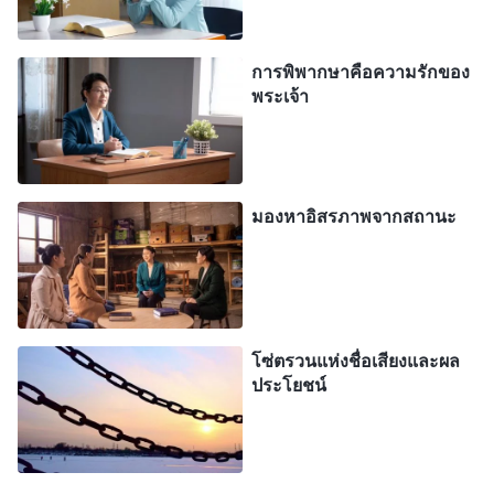
แล้วฉันก็อ่านพระวจนะเหล่านี้ของพระเจ้า “
สิ่งใดคือ
การพิพากษาคือความรักของ
มาตรฐานซึ่งใช้ตัดสินความประพฤติของบุคคลว่าดี
พระเจ้า
หรือชั่ว? มันขึ้นอยู่กับว่า ในความคิด การแสดงออก
และการกระทำทั้งหลายของเจ้านั้น เจ้าครองคำพยาน
แห่งการนำความจริงไปปฏิบัติและการใช้ชีวิตไปตาม
มองหาอิสรภาพจากสถานะ
ความจริงความเป็นจริงหรือไม่ หากเจ้าไม่มีความเป็น
จริงนี้หรือไม่ได้ใช้ชีวิตไปตามนี้ เช่นนั้นแล้ว เจ้าก็เป็น
คนทำชั่วอย่างไม่ต้องกังขาเลย
”
(“จงมอบหัวใจอันแท้จริง
ของเจ้าแด่พระเจ้า และเจ้าจึงจะสามารถได้มาซึ่งความจริง”
โซ่ตรวนแห่งชื่อเสียงและผล
“
หาก
ใน บันทึกการบรรยายของพระคริสต์แห่งยุคสุดท้าย)
ประโยชน์
คนเราเชื่อในพระเจ้าแต่ไม่ใส่ใจในพระวจนะของ
พระองค์ ยอมรับความจริง หรือนบนอบต่อการจัดการ
เตรียมการและการจัดวางเรียบเรียงของพระองค์ หาก