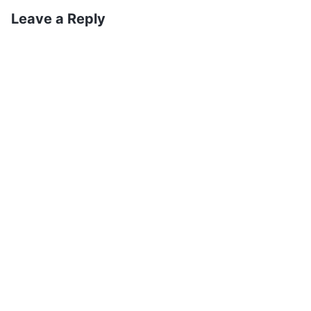
พวกเขาเพียงจัดแสดงพฤติกรรมดีบางอย่างเท่านั้น แต่
Leave a Reply
ไร้ความสามารถที่จะละทิ้งเนื้อหนัง และไม่ปล่อยวางสิ่ง
ใดที่เป็นความภูมิใจหรือผลประโยชน์ของพวกเขา หาก
แม้ว่าพวกเขาจะปฏิบัติหน้าที่ของพวกเขาอย่างเห็นได้
ชัด พวกเขายังคงดำรงชีวิตไปโดยอุปนิสัยเยี่ยงซาตาน
ของพวกเขา และไม่ได้ละวางปรัชญาและวิธีการดำรง
อยู่ของซาตานเลยแม้แต่น้อย และไม่เปลี่ยนแปลง—
เช่นนั้นแล้ว พวกเขาจะสามารถมีความเป็นไปได้ที่จะ
เชื่อในพระเจ้าได้อย่างไร? นั่นคือการเชื่อในศาสนา
ผู้คนเช่นนั้นละทิ้งสิ่งทั้งหลายและสละตัวพวกเขาเอง
อย่างผิวเผิน แต่เส้นทางที่พวกเขาเดินและแหล่งกำเนิด
และแรงกระตุ้นของทุกสิ่งทุกอย่างที่พวกเขาทำ ไม่ได้มี
พื้นฐานอยู่บนพระวจนะของพระเจ้าหรือความจริง
แทนที่จะเป็นเช่นนั้น พวกเขายังคงปฏิบัติตนต่อไปตาม