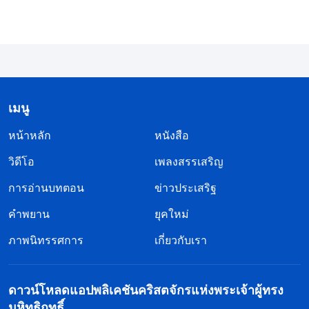
การจินตนาการ ความพึงปรารถนา และสมมติฐานส่วน
ตัวของพวกเขาเอง และปรัชญาและอุปนิสัยของซาตาน
ยังคงเป็นหลักพื้นฐานของการดำรงอยู่และการกระทำ
ของพวกเขาต่อไป ในเรื่องทั้งหลายซึ่งมีความจริงที่พวก
เขาไม่เข้าใจ พวกเขาไม่แสวงหาความจริงนั้น ในเรื่อง
เมนู
ทั้งหลายซึ่งมีความจริงที่พวกเขาเข้าใจ พวกเขาไม่
หน้าหลัก
หนังสือ
ปฏิบัติความจริงนั้น ไม่ยกย่องพระเจ้าว่ายิ่งใหญ่ หรือไม่
วิดีโอ
เพลงสรรเสริญ
หวงแหนความจริงราวสมบัติล้ำค่า แม้ว่าพวกเขาจะ
การอ่านบทตอน
ข่าวประเสริฐ
เป็นผู้ติดตามพระเจ้าเพียงในนาม แต่นั่นก็เป็นในคำพูด
คำพยาน
เท่านั้น สาระสำคัญของการกระทำของพวกเขาไม่ใช่สิ่ง
ยุคใหม่
ใดนอกจากการแสดงอุปนิสัยอันเสื่อมทรามของพวก
ภาพนิทรรศการ
เกี่ยวกับเรา
เขา ไม่มีหมายสำคัญว่า สิ่งจูงใจและความตั้งใจของ
พวกเขานั้นคือการปฏิบัติความจริง และปฏิบัติตนไป
ดาวน์โหลดแอปพลิเคชันคริสตจักรแห่งพระเจ้าผู้ทรง
ตามพระวจนะของพระเจ้า ผู้คนที่พิจารณาผล
มหิทธิฤทธิ์