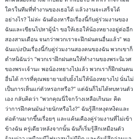
ใครในทีมที่ทำงานของเธอได้ แล้วงานจะเสร็จได้
อย่างไร? ไม่ล่ะ ฉันต้องหารือเรื่องนี้กับคู่ร่วมงานของ
ฉันและเขียนไปหาผู้นำ ขอให้เธอให้น้องหยางอยู่ต่ออีก
สองสามเดือน จนกว่าพวกเราจะฝึกฝนคนอื่นแล้ว” พอ
ฉันแบ่งปันเรื่องนี้กับคู่ร่วมงานสองคนของฉัน พวกเขาก็
ตำหนิฉันว่า “พวกเราฝึกฝนคนให้ทำงานของพระนิเวศ
ของพระเจ้านะ พอน้องหยางไปแล้ว พวกเราก็ฝึกฝนคน
อื่นได้ การที่คุณพยายามยับยั้งไม่ให้น้องหยางไป นั่นไม่
เป็นการเห็นแก่ตัวหรอกหรือ?” แต่ฉันก็ไม่ได้ทบทวนตัว
เอง กลับคิดว่า “พวกคุณนี่ใจกว้างเหลือเกินนะ คิด
ว่าการฝึกคนมันง่ายนักหรือไง?” ฉันรู้สึกหงุดหงิดและ
ต่อต้านมากขึ้นเรื่อยๆ และแค้นเคืองคู่ร่วมงานที่ไม่เข้า
ข้างฉัน ครู่เดียวหลังจากนั้น ฉันก็เริ่มรู้สึกเหมือนตัว
ร้อนผ่าว เหมือนมีไฟมาสุมไม่มีผิด และฉันรู้สึกอ่อนแอ