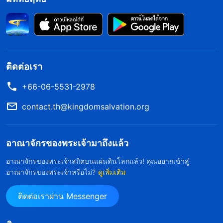
ประโยชน์ของพวกเขาเองก่อนสิ่งอื่นใด ผู้ที่ทำให้ความ
พึงปรารถนาและความตั้งใจของพวกเขาเองลุล่วงก่อน
อื่น—เหล่านี้คือผู้คนที่ติดตามพระเจ้าหรือไม่?
(ไม่)
และผู้คนที่ไม่ติดตามพระเจ้าสามารถทำให้เกิดการ
ติดต่อเรา
เปลี่ยนแปลงในอุปนิสัยของพวกเขาได้หรือไม่?
(ไม่)
+66-06-5531-2978
และหากพวกเขาไม่สามารถเปลี่ยนแปลงอุปนิสัยของ
พวกเขาได้ พวกเขาไม่น่าสมเพชหรอกหรือ?
contact.th@kingdomsalvation.org
”
(“การเชื่อ
ในศาสนาจะไม่มีวันนำทางสู่ความรอด” ใน บันทึกการ
ฉันไตร่ตรองพระ
บรรยายของพระคริสต์แห่งยุคสุดท้าย)
อาณาจักรของพระเจ้ามาถึงแล้ว
วจนะของพระเจ้าและทบทวนตัวเอง ฉันดูเหมือนสละ
อาณาจักรของพระเจ้าสถิตบนแผ่นดินโลกแล้ว! คุณอยากเข้าสู่
อุทิศเพื่อพระเจ้า แต่เหตุจูงใจในหน้าที่ของฉันก็เพื่อ
อาณาจักรของพระเจ้าหรือไม่?
ดูเพิ่มเติม
สนองผลประโยชน์ของตัวเอง เมื่อผู้นำของฉันขอใคร
ติดต่อเราผ่าน Messenger
สักคนที่สามารถรวบรวมเอกสารได้ ฉันรู้ว่าน้องหยาง
เหมาะสำหรับงานนี้ที่สุด แต่ฉันโกหกและหลอกลวงเพื่อ