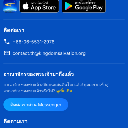
ต้องได้ เมื่อฉันได้ยินว่าจางหลินปลดคนอื่นออกตาม
อำเภอใจและเลือกญาติของเขาให้มาทำหน้าที่สำคัญ
ว่าเขาได้กดขี่ทุกคนที่พยายามจะแนะนำญาติของเขา
ติดต่อเรา
และไม่ส่งพระวจนะของพระเจ้าให้พวกเขา ฉันควรจะ
+66-06-5531-2978
ตรวจสอบสิ่งที่เกิดขึ้นและรายงานไปยังผู้นำระดับสูง
contact.th@kingdomsalvation.org
แต่ฉันไม่อยากถูกจางหลินกดขี่่ จึงหาข้ออ้างที่จะเลี่ยง
หน้าที่ของตัวเอง ฉันไม่ได้รับผิดชอบแม้แต่น้อยเลย คิด
เอาว่าผู้นำระดับสูงจะรับมือกับเรื่องนี้เมื่อเธอมาถึง ฉัน
อาณาจักรของพระเจ้ามาถึงแล้ว
ได้เห็นอย่างชัดเจนว่าพี่น้องของฉันถูกกดขี่ข่มเหง ว่า
อาณาจักรของพระเจ้าสถิตบนแผ่นดินโลกแล้ว! คุณอยากเข้าสู่
พวกเขาสูญเสียชีวิตคริสตจักร ไม่สามารถเข้าถึงพระ
อาณาจักรของพระเจ้าหรือไม่?
ดูเพิ่มเติม
วจนะใหม่ล่าสุดของพระเจ้าและอยู่ในความทุกข์
ติดต่อเราผ่าน Messenger
ทรมาน แต่ฉันกลับนึกถึงแค่ผลประโยชน์และโอกาสใน
อนาคตของตัวเอง โดยไม่คำนึงถึงการเข้าสู่ชีวิตของ
ติดตามเรา
พวกเขาหรือการปกป้องผลประโยชน์ของคริสตจักรเลย