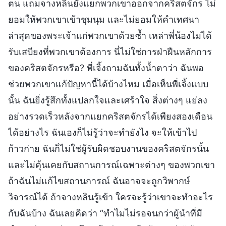
ตน แถมจางหลินยังแยกพวกเขาออกจากคริสตจักร ไม่
ยอมให้พวกเขาเข้าชุมนุม และไม่ยอมให้คำเทศนา
ล่าสุดของพระเจ้าแก่พวกเขาด้วยซ้ำ เหล่าพี่น้องไม่ได้
รับเสบียงที่พวกเขาต้องการ นี่ไม่ใช่การฝ่าฝืนหลักการ
ของคริสตจักรหรือ? พี่เจิ้งถามฉันทั้งน้ำตาว่า ฉันพอ
ช่วยพวกเขาแก้ปัญหานี้ได้บ้างไหม เมื่อเห็นพี่เจิ้งแบบ
นั้น ฉันยิ่งรู้สึกทั้งแปลกใจและเศร้าใจ สิ่งต่างๆ แย่ลง
อย่างรวดเร็วหลังจากแยกคริสตจักรได้เพียงสองเดือน
ได้อย่างไร ฉันเองก็ไม่รู้ว่าจะทำยังไง จะให้เข้าไป
ก้าวก่าย ฉันก็ไม่ใช่ผู้รับผิดชอบงานของคริสตจักรนั้น
และไม่คุ้นเคยกับสถานการณ์เฉพาะต่างๆ ของพวกเขา
ถ้าฉันไม่แก้ไขสถานการณ์ ฉันอาจจะถูกวิพากษ์
วิจารณ์ได้ ถ้าจางหลินรู้เข้า ใครจะรู้ว่าเขาจะทำอะไร
กับฉันบ้าง ฉันเลยคิดว่า “ทำไมไม่รอจนกว่าผู้นำที่มี