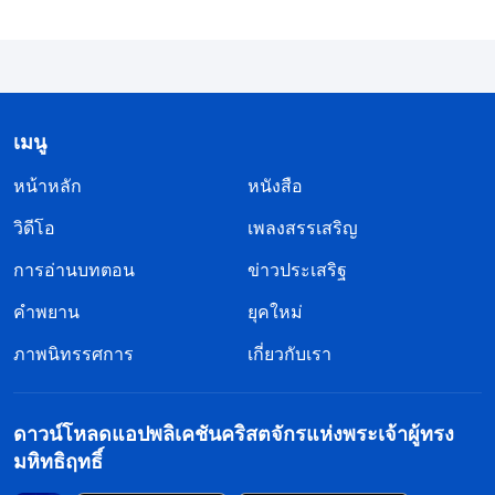
เจ้าจึงจะสามารถได้มาซึ่งความจริง” ใน บันทึกการบรรยาย
พระวจนะของพระเจ้าทำให้
ของพระคริสต์แห่งยุคสุดท้าย)
ฉันตระหนักในทันทีว่า พวกที่ไม่รับผิดชอบและคิดถึง
แต่ชื่อเสียงและสถานะของตนเอง โดยไม่คำนึงถึงผล
เมนู
ประโยชน์ของคริสตจักรหรือการเข้าสู่ชีวิตของพี่น้อง
หน้าหลัก
หนังสือ
คนอื่นๆ ผู้ที่ยืนห่างจากเรื่องใดๆ ก็ตามที่พวกเขาไม่มี
วิดีโอ
เพลงสรรเสริญ
ส่วนได้เสีย พวกเขาไม่มีจิตสำนึกหรือเหตุผล และเห็น
การอ่านบทตอน
ข่าวประเสริฐ
แก่ตัวและต่ำต้อยอย่างแท้จริง ฉันไม่ใช่คนประเภทนั้น
คำพยาน
ยุคใหม่
หรอกหรือ เมื่อจางหลินไม่ยอมให้พวกเราอ่านพระ
วจนะของพระเจ้าในที่ชุมนุม และพี่หลัวพยายามเสนอ
ภาพนิทรรศการ
เกี่ยวกับเรา
แนะ จางหลินกลับดุว่าและกล่าวโทษเขา ฉันเห็นได้
ชัดเจนว่าเขากำลังละเมิดหลักการของคริสตจักรและ
ดาวน์โหลดแอปพลิเคชันคริสตจักรแห่งพระเจ้าผู้ทรง
ไม่ยอมรับความจริง ฉันควรจะมีจุดยืนและเปิดโปงเขา
มหิทธิฤทธิ์
แต่ฉันไม่อยากล่วงเกินเขา จึงไม่สามารถพูดในสิ่งที่ถูก