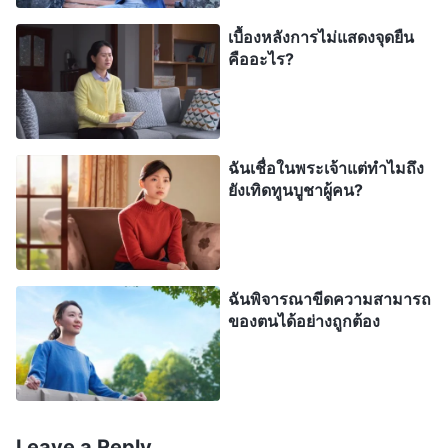
ความเป็นมนุษย์ของคนเราก็คือมโนธรรมและเหตุผล
เบื้องหลังการไม่แสดงจุดยืน
คืออะไร?
บุคคลประเภทใดคือผู้ที่ขาดพร่องมโนธรรมและไม่มี
เหตุผลของสภาวะความเป็นมนุษย์ปกติ? พูดโดยทั่วไป
แล้ว เขาคือบุคคลที่ขาดพร่องสภาวะความเป็นมนุษย์
บุคคลที่มีสภาวะความเป็นมนุษย์ที่ด้อยอย่างสุดขีด พวก
ฉันเชื่อในพระเจ้าแต่ทำไมถึง
เรามาวิเคราะห์การนี้กันอย่างใกล้ชิดเถิด บุคคลผู้นี้
ยังเทิดทูนบูชาผู้คน?
แสดงออกมาให้เห็นถึงการสำแดงใดของสภาวะความ
เป็นมนุษย์ที่สูญหายไปจนถึงขนาดที่ผู้คนพูดว่าเขาไม่มี
สภาวะความเป็นมนุษย์? ผู้คนเช่นนี้ครองคุณลักษณะ
ฉันพิจารณาขีดความสามารถ
เฉพาะใด? พวกเขานำเสนอการสำแดงเฉพาะอันใด?
ของตนได้อย่างถูกต้อง
ผู้คนเช่นนั้นทำอย่างพอเป็นพิธีในการกระทำของพวก
เขาและปลีกห่างจากสิ่งใดก็ตามที่ไม่เกี่ยวข้องกับพวก
เขาเป็นการส่วนตัว พวกเขาไม่ได้พิจารณาผล
Leave a Reply
ประโยชน์ของพระนิเวศของพระเจ้า อีกทั้งพวกเขายัง