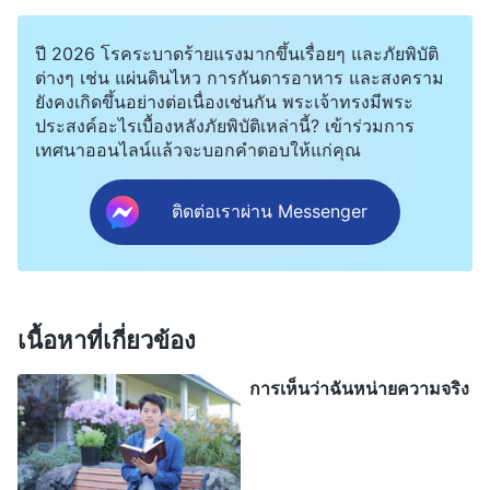
ทราบ เขาคงปฏิบัติต่อฉัน แรงกว่าที่ทำกับพี่หลัวมากนัก
เขาอาจตำหนิฉันสำหรับการล่วงเกินที่ร้ายแรงกว่านั้น
ปี 2026 โรคระบาดร้ายแรงมากขึ้นเรื่อยๆ และภัยพิบัติ
เมื่อพี่เจิ้งเห็นว่าฉันลังเลและไม่แน่ใจขนาดไหน เธอก็
ต่างๆ เช่น แผ่นดินไหว การกันดารอาหาร และสงคราม
ยังคงเกิดขึ้นอย่างต่อเนื่องเช่นกัน พระเจ้าทรงมีพระ
เพียงส่ายหัวเบาๆ แล้วเดินจากไป สีหน้าผิดหวัง เสียใจ
ประสงค์อะไรเบื้องหลังภัยพิบัติเหล่านี้? เข้าร่วมการ
และหมดหนทางของพี่เจิ้ง ทำให้ฉันรู้สึกเหมือนถูกมีด
เทศนาออนไลน์แล้วจะบอกคำตอบให้แก่คุณ
แทงทะลุหน้าอก ฉันไม่สามารถอธิบายความรู้สึกนั้น
ติดต่อเราผ่าน Messenger
ออกมาเป็นคำพูดได้ ฉันกลับบ้านอย่างหดหู่และทาน
อาหารเย็นไม่ลง คืนนั้นฉันกระสับกระส่ายนอนไม่หลับ
เฝ้าคิดถึงแต่สีหน้าที่ดูเจ็บปวดและผิดหวังของพี่เจิ้ง ฉัน
จึงมาอธิษฐานเฉพาะพระพักตร์ บอกว่า “ข้าแต่พระเจ้า
เนื้อหาที่เกี่ยวข้อง
โปรดนำทางข้าพระองค์ที การดำเนินการใดสอดคล้อง
การเห็นว่าฉันหน่ายความจริง
กับน้ำพระทัยของพระองค์กันแน่?”
ต่อมา ฉันเห็นพระวจนะของพระเจ้าต่อไปนี้: “
องค์
ประกอบที่เป็นรากฐานและสำคัญมากที่สุดของสภาวะ