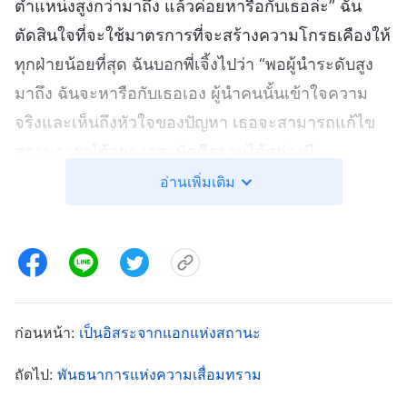
ตำแหน่งสูงกว่ามาถึง แล้วค่อยหารือกับเธอล่ะ” ฉัน
ตัดสินใจที่จะใช้มาตรการที่จะสร้างความโกรธเคืองให้
ทุกฝ่ายน้อยที่สุด ฉันบอกพี่เจิ้งไปว่า “พอผู้นำระดับสูง
มาถึง ฉันจะหารือกับเธอเอง ผู้นำคนนั้นเข้าใจความ
จริงและเห็นถึงหัวใจของปัญหา เธอจะสามารถแก้ไข
สถานการณ์ด้วยการสามัคคีธรรมได้อย่างมี
ประสิทธิภาพมากกว่า” แต่พี่เจิ้งรีบตอบกลับมาว่า “เรื่อง
อ่านเพิ่มเติม
นี่รอต่อไปไม่ได้แม้แต่วันเดียว คุณช่วยเขียนจดหมาย
ถึงผู้นำระดับสูง แจ้งปัญหาให้พวกเขาทราบได้ไหม?”
คำขอของพี่เจิ้งทำให้ฉันรู้สึกไม่แน่ใจ ในด้านหนึ่ง ถ้า
ฉันไม่แจ้งให้ผู้นำระดับสูงทราบ ชีวิตพี่น้องของฉันก็จะ
เสียหาย แต่ถ้าฉันแจ้งให้พวกเขาทราบ ดูจากที่จาง
ก่อนหน้า:
เป็นอิสระจากแอกแห่งสถานะ
หลินไม่เปิดรับข้อเสนอแนะ แถมยังกดขี่คนที่พยายาม
ถัดไป:
พันธนาการแห่งความเสื่อมทราม
เสนอแนะแล้ว ทันทีที่เขารู้ว่าฉันได้แจ้งให้ผู้นำระดับสูง