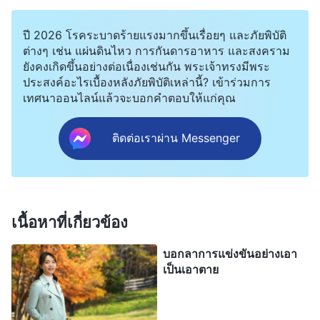
มองดูว่าพวกเขามีสิ่งจูงใจแอบแฝงหรือไม่ หากผู้คน
ปี 2026 โรคระบาดร้ายแรงมากขึ้นเรื่อยๆ และภัยพิบัติ
กำลังสร้างข้อเรียกร้องต่อพระเจ้าอยู่เสมอ นั่นก็พิสูจน์
ต่างๆ เช่น แผ่นดินไหว การกันดารอาหาร และสงคราม
ว่าพวกเขาไม่เชื่อฟังพระองค์ ไม่ว่าจะเกิดอะไรขึ้นกับ
ยังคงเกิดขึ้นอย่างต่อเนื่องเช่นกัน พระเจ้าทรงมีพระ
เจ้าก็ตาม หากเจ้าไม่สามารถรับมันไว้ได้จากพระเจ้า
ประสงค์อะไรเบื้องหลังภัยพิบัติเหล่านี้? เข้าร่วมการ
เทศนาออนไลน์แล้วจะบอกคำตอบให้แก่คุณ
ไม่สามารถแสวงหาความจริง กำลังพูดจาจากการให้
เหตุผลแบบอัตนัยของตัวเจ้าเองอยู่เสมอ และรู้สึกอยู่
ติดต่อเราผ่าน Messenger
เสมอว่าตัวเจ้าเท่านั้นที่ถูก และถึงขั้นยังคงมีความ
สามารถในการกังขาพระเจ้า เช่นนั้นแล้วเจ้าจะตกอยู่
ในปัญหารุมเร้า ผู้คนดังกล่าวโอหังที่สุดและเป็นกบฏต่อ
พระเจ้า ผู้คนที่สร้างข้อเรียกร้องต่อพระเจ้าเสมอนั้น
เนื้อหาที่เกี่ยวข้อง
ไม่มีวันสามารถเชื่อฟังพระองค์ได้อย่างแท้จริง หากเจ้า
บอกลาการแข่งขันอย่างเอา
สร้างข้อเรียกร้องต่อพระเจ้า นี่ย่อมพิสูจน์ว่า เจ้ากำลัง
เป็นเอาตาย
สร้างข้อตกลงกับพระเจ้า ว่าเจ้ากำลังเลือกความคิด
ของตัวเจ้าเอง และกำลังปฏิบัติตนไปตามความคิดของ