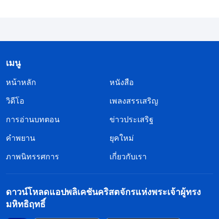
ส่วนตัวเข้ามาเกี่ยว ไม่ว่าฉันจะชอบมันหรือไม่ ไม่ว่าฉัน
จะได้ประโยชน์หรือไม่ ตราบใดที่มันมาจากพระเจ้า
และช่วยงานของคริสตจักร งั้นฉันก็ควรนบนอบอย่าง
เต็มที่ แต่ฉันกลับทำอะไรล่ะ พอฉันถูกขอให้ทำหน้าที่
เมนู
เจ้าบ้าน การนึกถึงน้ำพระทัยของพระเจ้า หรือค้ำชูงา
หน้าหลัก
หนังสือ
นของคริสตจักรไม่ได้อยู่ในใจฉันเลย แต่ฉันกลับเอาแต่
วิดีโอ
เพลงสรรเสริญ
คิดว่าฉันจะสามารถโอ้อวด ให้คนอื่นยกย่องฉันได้หรือ
ไม่ และฉันจะสนองความทะนงตัวของฉันได้หรือไม่ นั่น
การอ่านบทตอน
ข่าวประเสริฐ
จะเป็นการนบนอบต่อพระเจ้าอย่างไร ฉันคิดย้อนไปถึง
คำพยาน
ยุคใหม่
ตอนที่ฉันเป็นผู้นำกลุ่ม ผู้นำคริสตจักรสามัคคีธรรมกับ
ภาพนิทรรศการ
เกี่ยวกับเรา
ฉันเรื่องงานในคริสตจักรก่อนเสมอ ฉันเคยคิดว่าผู้นำ
เห็นฉันสำคัญมาก และพี่น้องชายหญิงก็ยกย่องฉัน ไม่มี
ดาวน์โหลดแอปพลิเคชันคริสตจักรแห่งพระเจ้าผู้ทรง
ความพยายามไหนใหญ่หลวงเกินไปในหน้าที่ของฉัน
มหิทธิฤทธิ์
และไม่ว่าจะหนักหรือเหน็ดเหนื่อยแค่ไหน ฉันก็ยินดีทำ