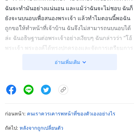
ฉันจะทำมันอย่างแน่นอน และแม้ว่าฉันจะไม่ชอบ ฉันก็
ยังจะนบนอบเพื่อสนองพระเจ้า แล้วทำไมตอนนี้พอฉัน
ถูกขอให้ทำหน้าที่เจ้าบ้าน ฉันจึงไม่สามารถนบนอบได้
ล่ะ ฉันอธิษฐานต่อพระเจ้าอย่างเงียบๆ ฉันกล่าวว่า “โอ้
พระเจ้า พระองค์ได้ทรงปกครองและจัดการเตรียมการ
ให้ข้าพระองค์ทำหน้าที่เจ้าบ้าน แต่ข้าพระองค์รู้สึก
อ่านเพิ่มเติม
อยากกบฏเสมอและไม่สามารถนบนอบได้ พระเจ้า ขอ
ทรงให้ความรู้แจ้งและทรงนำข้าพระองค์ เพื่อที่ข้า
พระองค์จะสามารถเข้าใจน้ำพระทัยของพระองค์ได้”
หลังจากนั้น ฉันอ่านสองบทตอนจากพระวจนะของ
ก่อนหน้า:
คนเราควรเคารพหน้าที่ของตัวเองอย่างไร
พระเจ้า “
ในการวัดว่าผู้คนสามารถเชื่อฟังพระเจ้าได้
หรือไม่ สิ่งสำคัญที่จะต้องมองดูก็คือว่า พวกเขาอยาก
ถัดไป:
หลังจากถูกเปลี่ยนตัว
ได้อยากมีสิ่งอันใดที่ฟุ้งเฟ้อจากพระเจ้าบ้างหรือไม่ และ