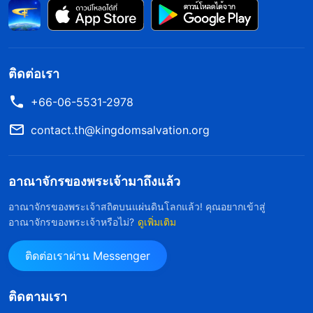
แต่เจอกับหน้าที่เจ้าบ้าน ฉันเริ่มคิดลบ คิดว่ามันต่ำต้อย
ที่สำคัญกว่านั้น ไม่ว่าฉันพยายามหนักแค่ไหน ความ
อุตสาหะนั้นก็ไม่มีใครมองเห็น เพราะอย่างนั้นฉันจึงไม่
ติดต่อเรา
ชอบและไม่อยากทำ ที่จุดนั้นเองที่ฉันเห็นว่า ฉัน
พากเพียรอย่างมากในหน้าที่เก่าของฉัน เพราะฉัน
+66-06-5531-2978
สามารถโอ้อวดให้คนอื่นยกย่องฉันได้ แต่ว่าหน้าที่เจ้า
contact.th@kingdomsalvation.org
บ้าน ไม่มีทางสามารถสนองความทะเยอทะยานของฉัน
ได้ ฉันจึงไม่สามารถนบนอบได้ แล้วฉันก็ตระหนักว่า
อาณาจักรของพระเจ้ามาถึงแล้ว
ฉันมีความพึงใจและความชอบส่วนตัวในหน้าที่ของฉัน
อาณาจักรของพระเจ้าสถิตบนแผ่นดินโลกแล้ว! คุณอยากเข้าสู่
มาตลอด และทั้งหมดที่ฉันเคยคิดถึงก็มีแค่ชื่อเสียง
อาณาจักรของพระเจ้าหรือไม่?
ดูเพิ่มเติม
สถานะ และประโยชน์ที่ฉันได้รับ ฉันไม่ได้ไล่ตามความ
ติดต่อเราผ่าน Messenger
จริงหรือนบนอบต่อพระเจ้าสักนิด!
ติดตามเรา
ต่อมาฉันก็อ่านพระวจนะนี้ของพระเจ้า “
บรรดาผู้ที่มี