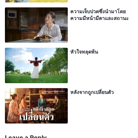
เจ้าเอง ในการนี้ เจ้าทรยศพระเจ้า และปราศจากความ
ความเจ็บปวดซึ่งนำมาโดย
เชื่อฟัง
”
(“ผู้คนสร้างข้อเรียกร้องต่อพระเจ้ามากเกินไป” ใน
ความมีหน้ามีตาและสถานะ
“
การ
บันทึกการบรรยายของพระคริสต์แห่งยุคสุดท้าย)
นบนอบที่แท้จริงคืออะไรหรือ? เมื่อใดก็ตามที่พระเจ้า
ทรงทำสิ่งที่ดำเนินไปตามหนทางของเจ้า และเจ้ารู้สึก
หัวใจหลุดพ้น
ว่าทุกสิ่งทุกอย่างนั้นน่าพึงพอใจและถูกต้องเหมาะสม
และเจ้าได้รับอนุญาตให้โดดเด่นได้ เจ้ารู้สึกว่านี่ค่อน
ข้างมีสง่าราศีทีเดียว และเจ้าพูดว่า ‘ขอบคุณพระเจ้า’
และสามารถนบนอบต่อการจัดวางเรียบเรียงและการ
หลังจากถูกเปลี่ยนตัว
จัดการเตรียมการของพระองค์ได้ อย่างไรก็ตาม เมื่อใด
ก็ตามที่เจ้าได้รับการมอบหมายให้ไปยังสถานที่ซึ่งไม่มี
ความสลักสำคัญ ที่ซึ่งเจ้าไม่มีวันสามารถที่จะโดดเด่น
ได้ และในนั้นไม่มีใครเลยที่เคยยอมรับเจ้า เช่นนั้นแล้ว
เจ้าย่อมหยุดการรู้สึกมีความสุข และพบว่าลำบากยาก
Leave a Reply