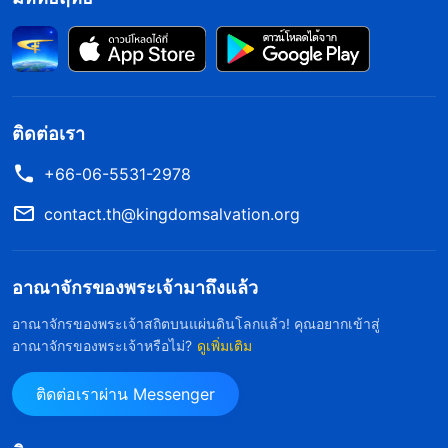
และสักวันหนึ่งคนหนุ่มสาวทุกคนก็จะแก่ตัวด้วย คนสูง
อายุต้องไม่คิดอยู่ตลอดเวลาว่าเพราะตนเองแก่
ร่างกายอ่อนแอ สุขภาพไม่ดี และความจำก็ไม่ดี พวก
เขาจึงต่างจากคนหนุ่มสาว ที่จริงแล้วไม่มีความแตก
ติดต่อเรา
ต่าง เวลาที่เราบอกว่าไม่มีความแตกต่าง เรา
+66-06-5531-2978
หมายความว่าอย่างไร? ไม่ว่าใครบางคนจะแก่หรือ
เป็นหนุ่มเป็นสาว อุปนิสัยอันเสื่อมทรามของพวกเขา
contact.th@kingdomsalvation.org
ย่อมเหมือนกัน ท่าทีและทัศนะที่พวกเขามีต่อสิ่งต่างๆ
สารพัดรูปแบบย่อมเหมือนกัน มุมมองและจุดยืนที่พวก
อาณาจักรของพระเจ้ามาถึงแล้ว
เขามีต่อสิ่งต่างๆ นานัปการย่อมเหมือนกัน ดังนั้นคนสูง
อาณาจักรของพระเจ้าสถิตบนแผ่นดินโลกแล้ว! คุณอยากเข้าสู่
อายุต้องไม่คิดว่าเพราะตนเองแก่ มีความอยากอัน
อาณาจักรของพระเจ้าหรือไม่?
ดูเพิ่มเติม
ฟุ้งเฟ้อน้อยกว่าคนหนุ่มสาว และดำรงตนได้มั่นคงกว่า
ติดต่อเราผ่าน Messenger
พวกเขาจึงไม่มีความทะเยอทะยานหรือความอยากได้
อยากมีที่ฟุ้งซ่าน และมีอุปนิสัยอันเสื่อมทรามน้อยกว่า