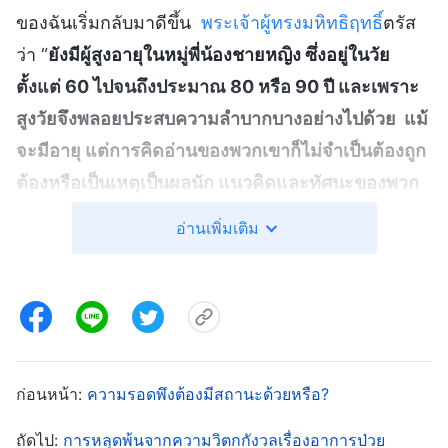
ของฉันเริ่มกลับมาดีขึ้น
พระเจ้าผู้ทรงมหิทธิฤทธิ์
ตรัส
ว่า “
ยังมีผู้สูงอายุในหมู่พี่น้องชายหญิง ซึ่งอยู่ในวัย
ตั้งแต่ 60 ไปจนถึงประมาณ 80 หรือ 90 ปี และเพราะ
สูงวัยจึงพลอยประสบความลำบากบางอย่างไปด้วย แม้
จะมีอายุ แต่การคิดอ่านของพวกเขาก็ไม่จำเป็นต้องถูก
ต้องหรือเป็นเหตุเป็นผลนัก แนวคิดและทัศนะของพวก
เขาก็ไม่จำเป็นต้องเป็นไปตามความจริง คนสูงอายุ
อ่านเพิ่มเติม
เหล่านี้มีปัญหาเหมือนกันเลย พวกเขาวิตกกังวลเสมอว่า
‘สุขภาพของฉันไม่ค่อยดีเท่าไรแล้ว และฉันก็มีข้อจำกัด
ว่าจะปฏิบัติหน้าที่อะไรได้บ้าง ถ้าฉันเอาแต่ปฏิบัติหน้า
ที่เล็กๆ นี้ พระเจ้าจะทรงจดจำฉันหรือไม่? บางครั้งฉัน
ไม่สบาย และต้องมีใครสักคนดูแล เวลาที่ไม่มีใครคอย
ก่อนหน้า:
ความรอดพึงต้องมีสถานะด้วยหรือ?
ดูแล ฉันก็ปฏิบัติหน้าที่ของตัวเองไม่ได้ แล้วฉันจะ
สามารถทำอะไรได้? ฉันแก่แล้ว เวลาอ่านพระวจนะ
ถัดไป:
การหลุดพ้นจากความวิตกกังวลเรื่องอาการป่วย