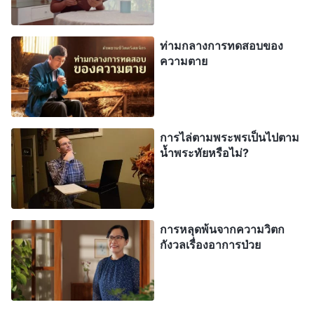
เลือดสูง บ้างก็มีปัญหาด้านระบบทางเดินอาหาร และ
เรี่ยวแรงของพวกเขาก็ไม่สามารถตอบสนองตามที่
ท่ามกลางการทดสอบของ
หน้าที่ของตนเรียกร้องได้ ดังนั้นพวกเขาจึงกลัดกลุ้ม
ความตาย
พวกเขามองเห็นคนหนุ่มสาวสามารถกินและดื่ม วิ่ง
และกระโดด พวกเขาจึงรู้สึกอิจฉา ยิ่งพวกเขามองเห็น
คนหนุ่มสาวทำเรื่องดังกล่าว พวกเขาก็ยิ่งรู้สึกทุกข์ใจ
การไล่ตามพระพรเป็นไปตาม
คิดไปว่า ‘ฉันอยากทำหน้าที่ของตัวเองให้ดี ไล่ตามเสาะ
น้ำพระทัยหรือไม่?
หาและเข้าใจความจริง และฉันก็อยากปฏิบัติความจริง
ด้วย แล้วทำไมถึงได้ยากอย่างนี้? ฉันแก่และไร้
ประโยชน์เหลือเกิน! พระเจ้าไม่ทรงต้องการคนแก่หรือ
การหลุดพ้นจากความวิตก
ไร? คนแก่ไม่มีประโยชน์จริงหรือ? พวกเราบรรลุ
กังวลเรื่องอาการป่วย
ความรอดไม่ได้กระนั้นหรือ?’ ไม่ว่าพวกเขาจะคิด
อย่างไรในเรื่องนี้ พวกเขาก็เศร้าและไม่อาจรู้สึกเป็นสุข
ได้ พวกเขาไม่อยากพลาดช่วงเวลาที่วิเศษเช่นนี้และ