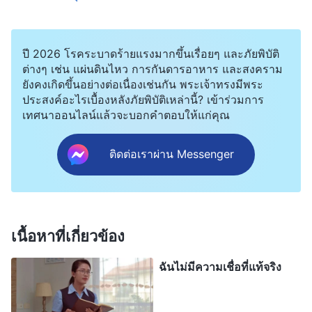
ของพระเจ้าก็จำพระวจนะไม่ได้ และเข้าใจความจริง
ได้ยาก เวลาสามัคคีธรรมความจริง ฉันก็พูดจาเลอะ
ปี 2026 โรคระบาดร้ายแรงมากขึ้นเรื่อยๆ และภัยพิบัติ
เลือน ไม่เป็นเหตุเป็นผล และฉันก็ไม่มีประสบการณ์
ต่างๆ เช่น แผ่นดินไหว การกันดารอาหาร และสงคราม
อะไรที่ควรค่าแก่การแบ่งปัน ฉันแก่แล้ว ไม่มี
ยังคงเกิดขึ้นอย่างต่อเนื่องเช่นกัน พระเจ้าทรงมีพระ
ประสงค์อะไรเบื้องหลังภัยพิบัติเหล่านี้? เข้าร่วมการ
กำลังวังชามากพอ สายตาก็ไม่ดีนัก และฉันก็ไม่ได้แข็ง
เทศนาออนไลน์แล้วจะบอกคำตอบให้แก่คุณ
แรงอีกแล้ว ทุกสิ่งยากลำบากสำหรับฉัน ไม่เพียงฉันจะ
ปฏิบัติหน้าที่ของตัวเองไม่ไหวเท่านั้น แต่ฉันยังลืมง่าย
ติดต่อเราผ่าน Messenger
และผิดพลาดง่าย บางครั้งฉันก็สับสนและก่อปัญหาให้ค
ริสตจักรและพี่น้องชายหญิง ฉันอยากบรรลุความรอด
และไล่ตามเสาะหาความจริง แต่นั่นก็ยากมาก ฉันจะ
เนื้อหาที่เกี่ยวข้อง
ทำอะไรได้?’… โดยเฉพาะอย่างยิ่งมีผู้สูงอายุบางคนที่
อยากใช้เวลาทั้งหมดของตนในการสละตนเพื่อพระเจ้า
ฉันไม่มีความเชื่อที่แท้จริง
และปฏิบัติหน้าที่ของพวกเขา แต่สุขภาพของพวกเขา
นั้นไม่ดี บ้างก็มีความดันโลหิตสูง บ้างก็มีน้ำตาลใน