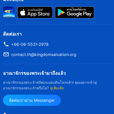
เสมอ เจ้าทำการนี้เพื่อกำบังตัวเจ้าเอง เจ้าทำการนี้เพื่อ
ปกปิดความชั่วของเจ้า และเจ้าถึงกับคิดหาหนทางที่จะ
ผลักความชั่วนั้นไปให้คนอื่น การคิดคดทรยศแบบไหน
กันที่อาศัยอยู่ในหัวใจของเจ้า!
”
(พระวจนะฯ เล่ม 1 การ
ติดต่อเรา
ทรงปรากฏและพระราชกิจของพระเจ้า, ถ้อยดำรัสของพระ
+66-06-5531-2978
“
จงอย่ากระทำการวิธีหนึ่งต่อ
คริสต์ในปฐมกาล บทที่ 13)
หน้าผู้อื่น แต่กระทำการอีกวิธีหนึ่งลับหลังพวกเขา เรา
contact.th@kingdomsalvation.org
มองเห็นทุกสิ่งทุกอย่างที่เจ้าทำอย่างชัดเจน และแม้ว่า
เจ้าอาจจะหลอกผู้อื่นได้ แต่เจ้าไม่สามารถหลอกเราได้
อาณาจักรของพระเจ้ามาถึงแล้ว
เราเห็นทุกสิ่งอย่างชัดเจน เป็นไปไม่ได้สำหรับเจ้าที่จะ
อาณาจักรของพระเจ้าสถิตบนแผ่นดินโลกแล้ว! คุณอยากเข้าสู่
ปกปิดสิ่งใด ทุกสิ่งล้วนอยู่ภายในมือของเรา อย่าคิดว่า
อาณาจักรของพระเจ้าหรือไม่?
ดูเพิ่มเติม
ตัวเจ้าเองเฉลียวฉลาดมากนักที่ทำการคำนวณเล็กๆ
ติดต่อเราผ่าน Messenger
น้อยๆ ของเจ้าออกมาเพื่อความได้เปรียบของเจ้า เรา
บอกเจ้าว่า ไม่ว่ามนุษย์อาจจะคิดวางแผนการมากมาย