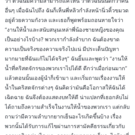
ว่า ตัวฉันมีความสามารถแค่ไหน ว่าตัวฉันนั้นดีกว่าคน
อื่นๆ เมื่อฉันไปถึง ฉันก็เห็นพี่หลิวกำลังหน้านิ่วคิ้วขมวด
อยู่ด้วยความกังวล และเธอก็พูดพร้อมถอนหายใจว่า
“งานให้น้ำและสนับสนุนเหล่าพี่น้องชายหญิงของคุณ
เป็นอย่างไรบ้าง? พวกเรากำลังลำบาก ฉันต้องขาด
ความเป็นจริงของความจริงไปแน่ มีประเด็นปัญหา
มากมายที่ฉันแก้ไม่ได้จริงๆ” ฉันยิ้มและพูดว่า “งานให้
น้ำที่คริสตจักรของพวกเราไปได้ดี ดีกว่าเมื่อก่อนมาก”
แล้วตอนนั้นเองผู้นำก็เข้ามา และเริ่มถามเรื่องงานให้
น้ำในคริสตจักรต่างๆ ฉันคิดว่ามันคือโอกาสให้ฉันได้
เฉิดฉาย ฉันจึงต้องแสดงบทให้ดี น่าแปลกที่เธอกลับไม่
ได้ถามถึงความสำเร็จในงานให้น้ำของพวกเรา แต่กลับ
ถามว่ามีความลำบากยากเย็นอะไรเกิดขึ้นบ้าง เรื่อง
พวกนั้นได้รับการแก้ไขผ่านการสามัคคีธรรมเกี่ยวกับ