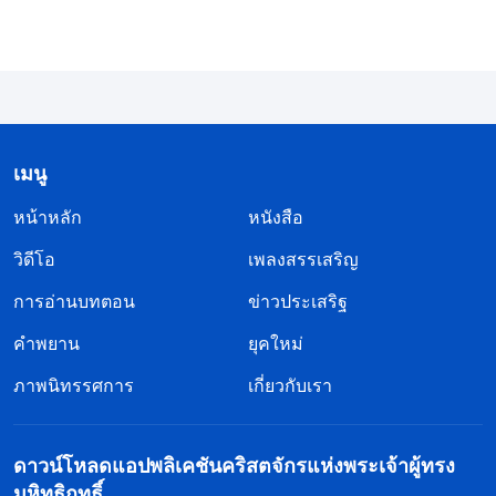
พระองค์ และข้าพระองค์กำลังใช้ชีวิตอยู่ในความมืด
มิด ข้าแต่พระเจ้า ข้าพระองค์กำลังทำสิ่งที่ตรงข้ามกับ
น้ำพระทัยของพระองค์ ปลุกเร้าความขยะแขยงและ
ความเกลียดชังของพระองค์ใช่หรือไม่? ได้โปรดทรง
ให้ความรู้แจ้งแก่ข้าพระองค์ เพื่อให้ข้าพระองค์ได้
เมนู
เข้าใจสภาวะของข้าพระองค์เองด้วยเถิด”
หน้าหลัก
หนังสือ
วิดีโอ
เพลงสรรเสริญ
จากนั้นฉันก็ได้อ่านพระวจนะเหล่านี้ซึ่งเป็นวิวรณ์จาก
การอ่านบทตอน
ข่าวประเสริฐ
พระเจ้าว่า “
เป้าหมายและเจตนาทั้งหลายของเจ้าเกิด
ขึ้นโดยมีเราอยู่ในจิตใจหรือไม่? คำพูดและการกระทำ
คำพยาน
ยุคใหม่
ทั้งปวงของเจ้าถูกพูดและทำตอนที่เราอยู่ด้วยหรือไม่?
ภาพนิทรรศการ
เกี่ยวกับเรา
เราตรวจสอบความคิดและแนวคิดทั้งปวงของเจ้า เจ้า
ไม่รู้สึกผิดเลยหรือ? เจ้าสวมฉากหน้าอันเป็นเท็จให้ผู้อื่น
ดาวน์โหลดแอปพลิเคชันคริสตจักรแห่งพระเจ้าผู้ทรง
เห็น และเจ้าวางท่าอย่างใจเย็นว่าตนนั้นชอบธรรม
มหิทธิฤทธิ์