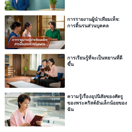
จักรยานไปที่บ้านของพี่หลิว ฉันเล่าเรื่องเส้นทางของพี่
โจวให้เธอฟังอย่างละเอียด และบอกให้เธอนำไปแบ่ง
การรายงานผู้นำเทียมเท็จ:
การดิ้นรนส่วนบุคคล
ปันกับพี่น้องชายหญิงคนอื่นๆ ที่มีหน้าที่ให้น้ำ เวลาสาม
วันผ่านไปอย่างรวดเร็วตามเคย และฉันก็รอคอยที่จะ
เก็บเกี่ยวดอกผลจากการลงแรงของฉันอย่างมีความสุข
มาก แต่แล้วฉันก็ต้องแปลกใจ เมื่อพวกเขามาบอกฉัน
การเรียนรู้ที่จะเป็นพยานที่ดี
ว่า พวกเขาเจอปัญหามากมายในงานให้น้ำของพวกเขา
ขึ้น
บางเรื่องพวกเขาก็ไม่สามารถแก้ไขได้ และผู้มาใหม่ก็
หลงเชื่อคำโกหก ของพรรคคอมมิวนิสต์จีนและศิษยาภิ
บาลทางศาสนา เพราะพวกเขาไม่ได้รับการให้น้ำทัน
ความรู้เรื่องอุปนิสัยของศัตรู
เวลา และพวกเขาก็เลยไม่กล้าที่จะมาชุมนุมอีกแล้ว
ของพระคริสต์อันเล็กน้อยของ
ฉัน
ความคิดของฉันหมุนเคว้ง เรื่องพวกนี้เกิดขึ้นได้
อย่างไร? ฉันรีบกลับไปที่บ้านของพี่หลิว และทันทีที่เธอ
เห็นฉัน เธอก็พูดอย่างวิตกกังวลว่า “ตอนนี้พวกเราควร