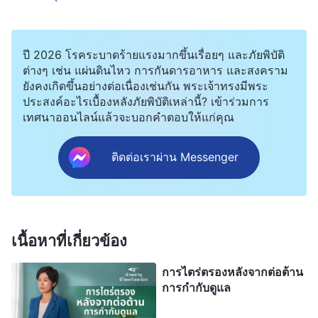
จากนั้นการชุมนุมก็เริ่มขึ้นด้วยการอ่านพระวจนะของ
พระเจ้า ในการชุมนุมครั้งนั้น ฉันรู้สึกราวกับว่า ฉันได้
ขโมยอะไรบางอย่างไปจากใครสักคน ฉันใจหายใจ
ปี 2026 โรคระบาดร้ายแรงมากขึ้นเรื่อยๆ และภัยพิบัติ
คว่ำกลัวว่า วันที่ผู้นำของฉันมาตรวจสอบหรือควบคุม
ต่างๆ เช่น แผ่นดินไหว การกันดารอาหาร และสงคราม
ยังคงเกิดขึ้นอย่างต่อเนื่องเช่นกัน พระเจ้าทรงมีพระ
งานของฉัน เขาจะพบว่าการปฏิบัติของฉันไม่เหมือนกับ
ประสงค์อะไรเบื้องหลังภัยพิบัติเหล่านี้? เข้าร่วมการ
ของพี่โจว และถอดฉันออกจากหน้าที่เพราะฉันไม่ได้
เทศนาออนไลน์แล้วจะบอกคำตอบให้แก่คุณ
ทำงานที่สัมพันธ์กับชีวิตจริง เพราะฉันโกหกและหลอก
ติดต่อเราผ่าน Messenger
ลวง ฉันวิตกมากขึ้นทุกที แต่ฉันยังขาดความกล้าที่จะ
พูดความจริง ฉันตกลงใจอย่างเงียบๆ ว่า “ฉันจำเป็น
ต้องทำงานแบบที่พี่โจวทำ เพื่อชดเชยความไม่ซื่อสัตย์
ของฉันในวันนี้”
เนื้อหาที่เกี่ยวข้อง
เมื่อฉันกลับไปที่คริสตจักร ฉันตรงไปพบกับมัคนายก
การไตร่ตรองหลังจากต่อต้าน
การกำกับดูแล
และผู้นำกลุ่ม มอบการสามัคคีธรรมอย่างละเอียดด้วย
ตัวเอง และให้พวกเขาเริ่มในทันที จากนั้นฉันก็ขี่