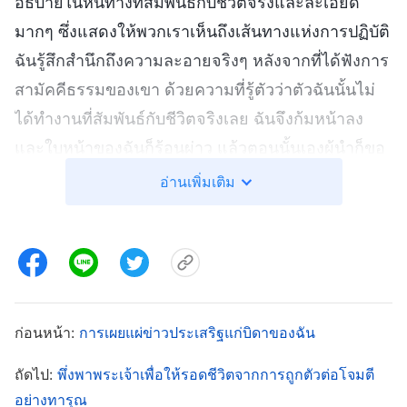
อธิบายในหนทางที่สัมพันธ์กับชีวิตจริงและละเอียด
มากๆ ซึ่งแสดงให้พวกเราเห็นถึงเส้นทางแห่งการปฏิบัติ
ฉันรู้สึกสำนึกถึงความละอายจริงๆ หลังจากที่ได้ฟังการ
สามัคคีธรรมของเขา ด้วยความที่รู้ตัวว่าตัวฉันนั้นไม่
ได้ทำงานที่สัมพันธ์กับชีวิตจริงเลย ฉันจึงก้มหน้าลง
และใบหน้าของฉันก็ร้อนผ่าว แล้วตอนนั้นเองผู้นำก็ขอ
ให้ฉันพูด หัวใจของฉันเต้นไม่เป็นส่ำ ฉันควรจะพูด
อ่านเพิ่มเติม
อะไรดี? ฉันไม่มีรายละเอียดอะไรมาแบ่งปัน และการ
บอกแค่ภาพรวมย่อมจะแสดงให้เห็นว่า ฉันไม่ได้
ทำงานที่สัมพันธ์กับชีวิตจริง คนอื่นๆ จะคิดกับฉัน
อย่างไร ถ้าฉันบอกความจริง? ฉันรู้สึกว่า ฉันไม่
สามารถตรงไปตรงมาได้ ฉันก็เลยพูดไปว่า
ก่อนหน้า:
การเผยแผ่ข่าวประเสริฐแก่บิดาของฉัน
“สถานการณ์ของฉันก็คล้ายๆ กับของพี่โจว ไม่น่า
ถัดไป:
พึ่งพาพระเจ้าเพื่อให้รอดชีวิตจากการถูกตัวต่อโจมตี
จำเป็นต้องพูดซ้ำหรอกค่ะ” ผู้นำฟังและไม่ได้พูดอะไร
อย่างทารุณ