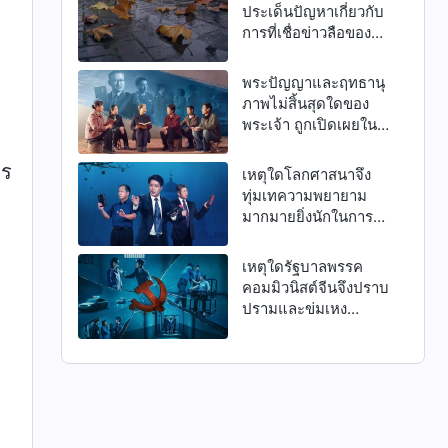
ประเด็นปัญหาเกี่ยวกับ
การที่เชื่อข่าวลือของ
รัฐบาลพรรค
คอมมิวนิสต์จีนและโลก
พระปัญญาและฤทธานุ
ศาสนา?
ภาพไม่สิ้นสุดใดของ
พระเจ้า ถูกเปิดเผยใน
การที่พระองค์ทรงใช้
การปรนนิบัติของ
าร
เหตุใดโลกศาสนาจึง
รัฐบาลพรรค
ทุ่มเทความพยายาม
คอมมิวนิสต์จีนและโลก
มากมายยิ่งนักในการ
ศาสนา? (1)
กล่าวโทษ และต้านทาน
พระเจ้าผู้ทรงมหิทธิฤทธิ์
เหตุใดรัฐบาลพรรค
และคริสตจักรแห่ง
คอมมิวนิสต์จีนจึงปราบ
พระเจ้าผู้ทรงมหิทธิฤทธิ์
ปรามและข่มเหง
อย่างบ้าคลั่ง?
พระเจ้าผู้ทรงมหิทธิฤทธิ์
และคริสตจักรแห่ง
พระเจ้าผู้ทรงมหิทธิฤทธิ์
อย่างบ้าคลั่งและโหด
เหี้ยม?