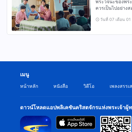
พระวจนะของพระเจ้
ควรเป็นไปอย่างสอดคล้อง
กำลั…
วันที่ 07 เดือน 01
เมนู
หน้าหลัก
หนังสือ
วิดีโอ
เพลงสรรเส
ดาวน์โหลดแอปพลิเคชันคริสตจักรแห่งพระเจ้าผู้ทร