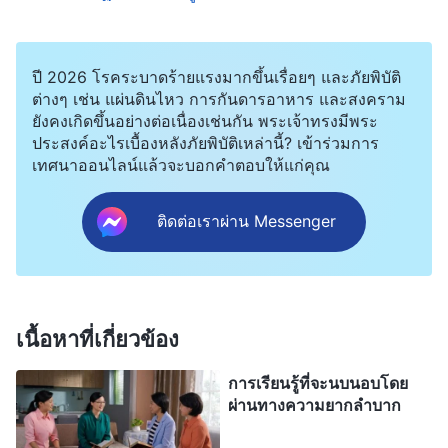
เองด้วยเถิด”
วันหนึ่ง ฉันเห็นพระวจนะที่พูดว่า “
องค์ประกอบที่เป็น
ปี 2026 โรคระบาดร้ายแรงมากขึ้นเรื่อยๆ และภัยพิบัติ
รากฐานและสำคัญมากที่สุดของสภาวะความเป็น
ต่างๆ เช่น แผ่นดินไหว การกันดารอาหาร และสงคราม
ยังคงเกิดขึ้นอย่างต่อเนื่องเช่นกัน พระเจ้าทรงมีพระ
มนุษย์ของคนเราก็คือมโนธรรมและเหตุผล บุคคล
ประสงค์อะไรเบื้องหลังภัยพิบัติเหล่านี้? เข้าร่วมการ
ประเภทใดคือผู้ที่ขาดพร่องมโนธรรมและไม่มีเหตุผล
เทศนาออนไลน์แล้วจะบอกคำตอบให้แก่คุณ
ของสภาวะความเป็นมนุษย์ปกติ? พูดโดยทั่วไปแล้ว
เขาคือบุคคลที่ขาดพร่องสภาวะความเป็นมนุษย์ บุคคล
ติดต่อเราผ่าน Messenger
ที่มีสภาวะความเป็นมนุษย์ที่ด้อยอย่างสุดขีด พวกเรามา
วิเคราะห์การนี้กันอย่างใกล้ชิดเถิด บุคคลผู้นี้แสดงออก
มาให้เห็นถึงการสำแดงใดของสภาวะความเป็นมนุษย์ที่
เนื้อหาที่เกี่ยวข้อง
สูญหายไปจนถึงขนาดที่ผู้คนพูดว่าเขาไม่มีสภาวะ
ความเป็นมนุษย์? ผู้คนเช่นนี้ครองคุณลักษณะเฉพาะ
การเรียนรู้ที่จะนบนอบโดย
ผ่านทางความยากลำบาก
ใด? พวกเขานำเสนอการสำแดงเฉพาะอันใด? ผู้คนเช่น
นั้นทำอย่างพอเป็นพิธีในการกระทำของพวกเขาและ