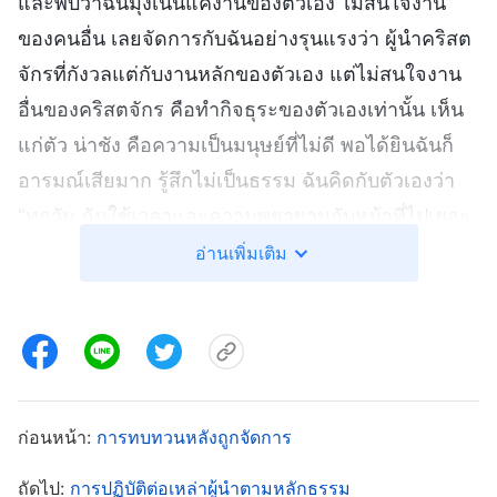
และพบว่าฉันมุ่งเน้นแค่งานของตัวเอง ไม่สนใจงาน
ของคนอื่น เลยจัดการกับฉันอย่างรุนแรงว่า ผู้นำคริสต
จักรที่กังวลแต่กับงานหลักของตัวเอง แต่ไม่สนใจงาน
อื่นของคริสตจักร คือทำกิจธุระของตัวเองเท่านั้น เห็น
แก่ตัว น่าชัง คือความเป็นมนุษย์ที่ไม่ดี พอได้ยินฉันก็
อารมณ์เสียมาก รู้สึกไม่เป็นธรรม ฉันคิดกับตัวเองว่า
“ทุกวัน ฉันใช้เวลาและความพยายามกับหน้าที่ไปเยอะ
มาก ฉันทำงานหนักและไม่เคยอู้เลย ถ้าพวกเขาไม่ชม
อ่านเพิ่มเติม
ฉันก็ไม่เป็นไรหรอก แต่พูดมาได้ยังไงว่าฉันเห็นแก่ตัว
น่าชัง ความเป็นมนุษย์ไม่ดี?” พอกลับถึงบ้าน ฉันก็
ร้องไห้คร่ำครวญ อธิษฐานถึงพระเจ้าด้วยความเจ็บ
ปวดว่า “พระเจ้า! เมื่อเจอการตัดแต่งและจัดการแบบนี้
ข้าพระองค์อารมณ์เสียและรู้สึกไม่เป็นธรรม ข้าฯ ไม่
ก่อนหน้า:
การทบทวนหลังถูกจัดการ
เข้าใจพระประสงค์พระองค์ ขอทรงนำให้ข้าฯ รู้จักตัว
ถัดไป:
การปฏิบัติต่อเหล่าผู้นำตามหลักธรรม