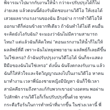
พิจารณาไปมากกับงานให้น้ำ กว่าจะปรับปรุงได้ก็ไม่
ง่ายเลย แล้วตอนนี้ต้องรับผิดชอบงานวิดีโอ ให้เธอได้
เสวยผลจากแรงงานของฉัน อีกอย่าง การทำวิดีโอให้
ออกมาดีก็ค่อนข้างยากทีเดียว ถ้าฉันทำได้ไม่ดี คนอื่น
จะคิดยังไงกับฉัน? จะมองว่าฉันไม่มีความสามารถ
ไหม? แต่แล้วฉันก็คิดใหม่ “ตอนแรกงานให้น้ำก็ไม่ให้
ผลลัพธ์ที่ดี เพราะฉันไม่หยุดพยายาม ผลลัพธ์ก็เลยดีขึ้น
ไม่ใช่เหรอ? ถ้าฉันปรับปรุงงานวิดีโอได้ นั่นก็จะแสดง
ฝีมือของฉันไม่ใช่เหรอ” ดังนั้น ฉันจึงตกลงรับงาน แล้ว
ฉันก็ใส่หัวใจและจิตวิญญาณลงไปในงานวิดีโอ หาคน
มาทำงาน เวลาพี่น้องชายหญิงมีปัญหา ฉันก็ใช้เวลา
สามัคคีธรรมถึงทางแก้กับพวกเขาอย่างอดทน พอผ่าน
ไปสักพัก งานวิดีโอก็เริ่มปรับปรุงขึ้นด้วย ทุกคน
กระตือรือร้นในการทำหน้าที่มากขึ้น ในช่วงเวลานี้ พี่