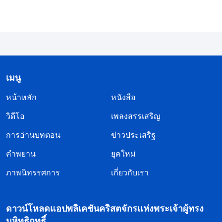
พวกเขาเองเท่านั้น การกระทำและเจตนาของใครบาง
คนเยี่ยงนั้นเป็นที่ชัดเจนต่อทุกคน กล่าวคือ พวกเขารีบ
ออกมาเมื่อใดก็ตามที่มีโอกาสได้รับเกียรติหรือชื่นชม
กับพระพรบางอย่าง แต่เมื่อไม่มีโอกาสที่จะได้รับเกียรติ
หรือทันทีที่มีเวลาแห่งการทนทุกข์ พวกเขาก็จะ
เมนู
อันตรธานหายไปจากสายตาเหมือนเต่าที่กำลังหดหัว
หน้าหลัก
หนังสือ
บุคคลประเภทนี้มีมโนธรรมและเหตุผลหรือไม่? บุคคล
วิดีโอ
เพลงสรรเสริญ
ที่ไม่มีมโนธรรมและเหตุผลที่ประพฤติตนในหนทางนี้
การอ่านบทตอน
ข่าวประเสริฐ
รู้สึกตำหนิติเตียนตนเองหรือไม่? มโนธรรมของบุคคล
คำพยาน
ยุคใหม่
ประเภทนี้ไม่เอื้อต่อจุดประสงค์ใดเลย และพวกเขาไม่มี
วันรู้สึกตำหนิติเตียนตนเอง ดังนั้น พวกเขาจะสามารถ
ภาพนิทรรศการ
เกี่ยวกับเรา
รู้สึกถึงการตำหนิติเตียนหรือความมีวินัยของพระ
วิญญาณบริสุทธิ์ได้หรือ? ไม่ พวกเขาไม่สามารถรู้สึก
ดาวน์โหลดแอปพลิเคชันคริสตจักรแห่งพระเจ้าผู้ทรง
ได้
”
(“จงมอบหัวใจอันแท้จริงของเจ้าแด่พระเจ้า และเจ้าจึงจะ
มหิทธิฤทธิ์