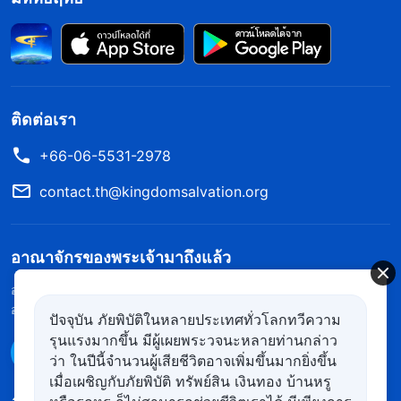
สามารถได้มาซึ่งความจริง” ใน บันทึกการบรรยายของพระ
“
ในค่ายของซาตานนั้น ไม่ว่าจะ
คริสต์แห่งยุคสุดท้าย)
เป็นในสำนักงานขนาดเล็กหรือองค์กรขนาดใหญ่
ท่ามกลางผองชนหรือในตำแหน่งทางราชการ อะไร
ติดต่อเรา
หรือคือบรรยากาศซึ่งพวกเขาใช้กระทำการ? อะไรหรือ
+66-06-5531-2978
คือหลักธรรมและแนวทางสำหรับการกระทำของพวก
contact.th@kingdomsalvation.org
เขา? แต่ละคนทำตัวอยู่เหนือกฎเกณฑ์ แต่ละคนไป
ตามหนทางของตัวเอง พวกเขากระทำการเพื่อผล
ประโยชน์ของตนเองและทำสิ่งทั้งหลายด้วยตัวเอง ใคร
อาณาจักรของพระเจ้ามาถึงแล้ว
ก็ตามที่มีสิทธิอำนาจก็มีอำนาจเด็ดขาดสุดท้าย พวก
อาณาจักรของพระเจ้าสถิตบนแผ่นดินโลกแล้ว! คุณอยากเข้าสู่
เขาไม่คิดถึงผู้อื่นแต่กลับทำอย่างที่พวกเขาจะทำ โดย
อาณาจักรของพระเจ้าหรือไม่?
ดูเพิ่มเติม
ปัจจุบัน ภัยพิบัติในหลายประเทศทั่วโลกทวีความ
เพียรพยายามเพื่อให้ได้ชื่อเสียง โชคลาภ และสถานะ
รุนแรงมากขึ้น มีผู้เผยพระวจนะหลายท่านกล่าว
ติดต่อเราผ่าน Messenger
ว่า ในปีนี้จำนวนผู้เสียชีวิตอาจเพิ่มขึ้นมากยิ่งขึ้น
หากพวกเจ้าทั้งไม่เข้าใจความจริงและไม่นำความจริง
เมื่อเผชิญกับภัยพิบัติ ทรัพย์สิน เงินทอง บ้านหรู
นั้นไปสู่การปฏิบัติ ในสถานการณ์ที่พวกเจ้ายังไม่ได้รับ