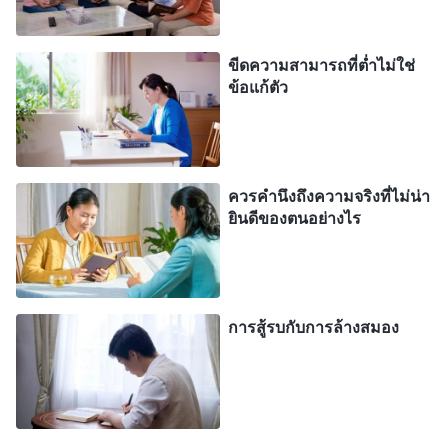
ปลีกห่างจากสิ่งใดก็ตามที่ไม่เกี่ยวข้องกับพวกเขา
เป็นการส่วนตัว พวกเขาไม่ได้พิจารณาผลประโยชน์
ขีดความสามารถที่ต่ำไม่ใช่
ข้อแก้ตัว
ของพระนิเวศของพระเจ้า อีกทั้งพวกเขายังไม่แสดง
ความคำนึงถึงน้ำพระทัยของพระเจ้า พวกเขาไม่ได้รับ
ภาระอันใดเกี่ยวกับการให้คำพยานสำหรับพระเจ้าหรือ
การปฏิบัติหน้าที่ของพวกเขา และพวกเขาไม่มีสำนึกรับ
ควรคำนึงถึงความจริงที่ไม่น่า
รู้แห่งความรับผิดชอบเลย พวกเขาคิดถึงสิ่งใดกันเมื่อใด
ยินดีของตนอย่างไร
ก็ตามที่พวกเขาทำบางสิ่งบางอย่าง? การกำหนด
พิจารณาแรกของพวกเขาก็คือ ‘พระเจ้าจะทรงทราบ
หรือไม่หากฉันทำการนี้? มันเป็นที่ประจักษ์แก่ตาต่อผู้
การสู้รบกับการล้างสมอง
คนอื่นๆ หรือไม่? หากผู้คนอื่นๆ ไม่เห็นว่าฉันทุ่มเทความ
พยายามทั้งหมดนี้และทำงานอย่างอุตสาหะ และหาก
พระเจ้ามิได้ทอดพระเนตรเห็นด้วยเช่นกัน เช่นนั้นแล้ว
ก็ไม่มีประโยชน์อันใดสำหรับการทุ่มเทความพยายาม