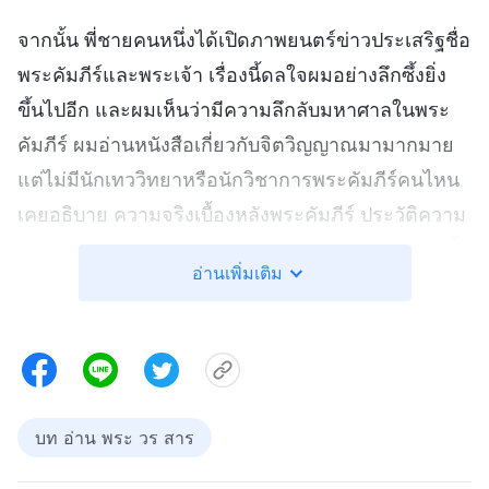
จากนั้น พี่ชายคนหนึ่งได้เปิดภาพยนตร์ข่าวประเสริฐชื่อ
พระคัมภีร์และพระเจ้า เรื่องนี้ดลใจผมอย่างลึกซึ้งยิ่ง
ขึ้นไปอีก และผมเห็นว่ามีความลึกลับมหาศาลในพระ
คัมภีร์ ผมอ่านหนังสือเกี่ยวกับจิตวิญญาณมามากมาย
แต่ไม่มีนักเทววิทยาหรือนักวิชาการพระคัมภีร์คนไหน
เคยอธิบาย ความจริงเบื้องหลังพระคัมภีร์ ประวัติความ
เป็นมา และความสัมพันธ์กับพระเจ้าได้ชัดเจนขนาดนี้
อ่านเพิ่มเติม
มาก่อน ผมได้อะไรมากมายจากภาพยนตร์เรื่องนั้น ผม
เห็นได้ว่าทำไมบรรดาผู้เชื่อที่กระตือรือร้นมากมายมาก
ถึงยอมรับพระเจ้าผู้ทรงมหิทธิฤทธิ์หลังจากได้ยินพระ
วจนะของพระองค์ ผมรู้ว่าผมต้องลองตรวจสอบดู
บท อ่าน พระ วร สาร
หลังจากนั้น พวกเขาได้กล่าว ว่าในยุคสุดท้าย
พระเจ้า
ผู้ทรงมหิทธิฤทธิ์
ทรงแสดงความจริงเพื่อทรงพระราช