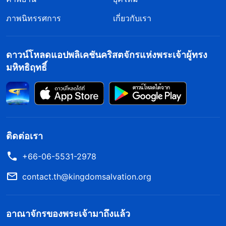
ผู้รับใช้ชั่ว แกะจากแพะ ข้าวสาลีจากข้าวละมาน หญิง
ภาพนิทรรศการ
เกี่ยวกับเรา
พรหมจารีมีปัญญาจากหญิงพรหมจารีโง่ ดังที่องค์พระ
เยซูเจ้าตรัสไว้ว่า ‘
ผู้หว่านเมล็ดพืชดีนั้นก็คือบุตรมนุษย์
ดาวน์โหลดแอปพลิเคชันคริสตจักรแห่งพระเจ้าผู้ทรง
และผืนนานั้นได้แก่โลก ส่วนเมล็ดพืชดีได้แก่พลเมือง
มหิทธิฤทธิ์
แห่งราชอาณาจักร แต่ข้าวละมานได้แก่พลเมืองของผู้
ชั่วร้าย และศัตรูผู้หว่านเมล็ดพืชเลวก็คือมารนั้น แต่ฤดู
เก็บเกี่ยวได้แก่เวลาสิ้นยุค และบรรดาผู้เก็บเกี่ยวนั้น
ได้แก่ทูตสวรรค์ เพราะฉะนั้นเขาเก็บข้าวละมานเผาไฟ
เสียอย่างไร เมื่อเวลาสิ้นยุคก็จะเป็นอย่างนั้นด้วย บุตร
ติดต่อเรา
มนุษย์จะใช้ทูตสวรรค์ทั้งหลายของท่านออกไปเก็บ
+66-06-5531-2978
กวาดทุกสิ่งที่ทำให้หลงผิด และพวกผู้ที่ทำชั่วไปจาก
contact.th@kingdomsalvation.org
ราชอาณาจักรของท่าน และจะทิ้งลงในเตาไฟที่ลุกโชน
ที่นั่นจะมีการร่ำไห้ขบเขี้ยวเคี้ยวฟัน เวลานั้นบรรดาคน
อาณาจักรของพระเจ้ามาถึงแล้ว
ชอบธรรมจะส่องสว่างอยู่ในราชอาณาจักรพระบิดา