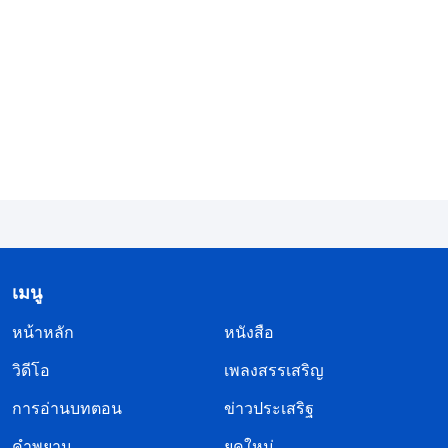
พระองค์จะไม่ตรัสเองโดยพลการ แต่พระองค์จะตรัส
สิ่งต่างๆ ที่ทรงได้ยิน และพระองค์จะทรงแจ้งแก่พวก
ท่านถึงสิ่งต่างๆ ที่จะมาถึง
’
‘
หากใครไม่
(ยอห์น 16:12-13)
ยอมรับเราและไม่รับคำของเรา จะมีสิ่งหนึ่งที่พิพากษา
เขา คำที่เรากล่าวแล้วนั่นเองจะพิพากษาเขาในวัน
สุดท้าย
’
แล้วยังมี 1 เปโตรบทที่ 4 ข้อ 17
(ยอห์น 12:48)
ที่ว่า ‘
เพราะถึงเวลาแล้ว ที่การพิพากษาจะเริ่มต้นที่พระ
นิเวศของพระเจ้า
’ คำเผยพระวจนะเหล่านี้แสดง ว่าใน
ยุคสุดท้าย องค์พระผู้เป็นเจ้าจะทรงแสดงความจริงเพิ่ม
เมนู
และทรงพระราชกิจเพื่อพิพากษาและชำระมวลมนุษย์
หน้าหลัก
ให้สะอาด หากเราพูดว่าพระราชกิจแห่งความรอดของ
หนังสือ
พระเจ้านั้นสำเร็จเสร็จสิ้นแล้ว คำเผยพระวจนะเหล่านี้
วิดีโอ
เพลงสรรเสริญ
จะลุล่วงได้อย่างไร พระคัมภีร์เผยพระวจนะด้วย ว่าใน
การอ่านบทตอน
ข่าวประเสริฐ
ยุคสุดท้าย องค์พระผู้เป็นเจ้าจะทรงแยกผู้รับใช้ดีจาก
คำพยาน
ยุคใหม่