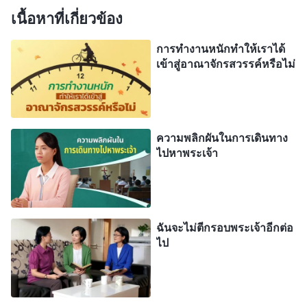
เนื้อหาที่เกี่ยวข้อง
กลับมาแล้วจริงๆ และผมสามารถใช้ชีวิตเคียงข้าง
พระองค์ได้ อย่างที่เปโตรเคยทำครับ ความคิดนี้ทำให้
การทำงานหนักทำให้เราได้
ผมตั้งตารอการชุมนุมในวันรุ่งขึ้นยิ่งขึ้นไปอีก
เข้าสู่อาณาจักรสวรรค์หรือไม่
ในวันต่อมา ทันทีที่ผมเลิกงาน ผมก็รีบไปสถานที่ชุมนุม
ของเราและถามพี่สาวคนนั้นโดยไม่เสียเวลา “คุณพูด
ความพลิกผันในการเดินทาง
ว่าองค์พระเยซูเจ้าได้ทรงกลับมาแล้วและทรงแสดง
ไปหาพระเจ้า
ความจริงเพื่อทรงพระราชกิจแห่งการพิพากษา แต่บน
กางเขน พระองค์ตรัสว่า ‘
สำเร็จแล้ว
’ นั่นแปลว่าพระ
ราชกิจของพระเจ้าเพื่อช่วยมวลมนุษย์ให้รอดเสร็จสิ้น
ฉันจะไม่ตีกรอบพระเจ้าอีกต่อ
แล้ว บาปของเราได้รับการอภัยผ่านความเชื่อ เราได้รับ
ไป
ความชอบธรรมและการช่วยให้รอดโดยความเชื่อ และ
เมื่อองค์พระผู้เป็นเจ้าเสด็จมา พระองค์ก็ทรงนำเราตรง
ขึ้นสู่ราชอาณาจักรของพระองค์ได้ พระองค์จะทรง