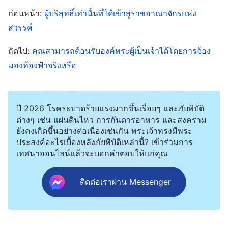
ก่อนหน้า:
ผู้บริสุทธิ์เท่านั้นที่ได้เข้าสู่ราชอาณาจักรแห่ง
กิจแห่งการพิพากษาโดยเริ่มที่พระนิเวศของพระเจ้า
สวรรค์
เพื่อชำระมวลมนุษย์ให้สะอาดและช่วยพวกเขาให้รอด
เป็นครั้งสุดท้าย ผมสับสนเพราะองค์พระเยซูเจ้าตรัสไว้
ถัดไป:
คุณสามารถต้อนรับองค์พระผู้เป็นเจ้าได้โดยการจ้อง
ว่า “
สำเร็จแล้ว
” บนกางเขน นั่นควรแปลว่าพระราชกิจ
มองท้องฟ้าจริงหรือ
ของพระเจ้าเพื่อทรงช่วยมวลมนุษย์ให้รอดนั้นเสร็จสิ้น
แล้ว ดังนั้นทำไมพระเจ้าถึงจำเป็นต้องทรงพิพากษา
ปี 2026 โรคระบาดร้ายแรงมากขึ้นเรื่อยๆ และภัยพิบัติ
มวลมนุษย์เพื่อชำระให้บริสุทธิ์และช่วยเราให้รอดล่ะ
ต่างๆ เช่น แผ่นดินไหว การกันดารอาหาร และสงคราม
ผมอยากจะหาคำตอบ แต่มันดึกแล้ว ผมจึงนัดว่าจะ
ยังคงเกิดขึ้นอย่างต่อเนื่องเช่นกัน พระเจ้าทรงมีพระ
ประสงค์อะไรเบื้องหลังภัยพิบัติเหล่านี้? เข้าร่วมการ
กลับมาในวันรุ่งขึ้น ผมตื่นเต้นไปตลอดทางกลับบ้าน ผม
เทศนาออนไลน์แล้วจะบอกคำตอบให้แก่คุณ
ได้เรียนรู้มากมายจากการสามัคคีธรรมวันนั้นและรู้สึก
เหมือนผมใกล้ชิดกับองค์พระผู้เป็นเจ้ามากขึ้น ดูเหมือ
ติดต่อเราผ่าน Messenger
นว่าคริสตจักรแห่งพระเจ้าผู้ทรงมหิทธิฤทธิ์นั้น
เกี่ยวข้องกับพระราชกิจขององค์พระผู้เป็นเจ้าจริงๆ
คงจะยอดเยี่ยมไปเลย หากองค์พระผู้เป็นเจ้าได้ทรง