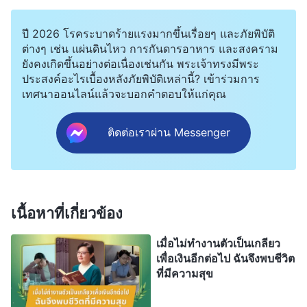
เข้าร่วมการชุมนุม มันก็จะเป็นตัวบ่อนทำลายชีวิตเธอ
ปี 2026 โรคระบาดร้ายแรงมากขึ้นเรื่อยๆ และภัยพิบัติ
แต่นี่เป็นโอกาสที่เธอฝันมาตลอดที่จะได้เป็นเลิศ อัน
ต่างๆ เช่น แผ่นดินไหว การกันดารอาหาร และสงคราม
ยังคงเกิดขึ้นอย่างต่อเนื่องเช่นกัน พระเจ้าทรงมีพระ
หรานไม่อยากจะพลาดโอกาสนี้ไป หลังจากคิดไปคิด
ประสงค์อะไรเบื้องหลังภัยพิบัติเหล่านี้? เข้าร่วมการ
มาหลายตลบ อันหรานก็ยังคงเลือกงานนี้ เธอปลอบใจ
เทศนาออนไลน์แล้วจะบอกคำตอบให้แก่คุณ
ตัวเองโดยบอกว่า ตราบใดที่เธออ่านพระวจนะของ
พระเจ้าให้มากขึ้นและเข้าร่วมการชุมนุมในช่วงวัน
ติดต่อเราผ่าน Messenger
หยุด ก็คงจะไม่เป็นไร ไม่น่าจะมีผลกระทบอะไรมากนัก
หรอก
เนื้อหาที่เกี่ยวข้อง
เมื่อวันหยุดฤดูร้อนใกล้จะสิ้นสุดลง อันหรานก็ได้งานนี้
มา และกลายเป็นครูประถมตามที่เธอปรารถนาไว้ ใน
เมื่อไม่ทำงานตัวเป็นเกลียว
ที่สุดอันหรานก็พบเวทีที่จะทำให้ความฝันของเธอเป็น
เพื่อเงินอีกต่อไป ฉันจึงพบชีวิต
ที่มีความสุข
จริง และเธอก็ตื่นเต้นมาก ทุ่มเทให้กับงานนี้เกินร้อย
เปอร์เซ็นต์เลย