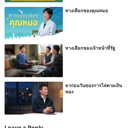
ทางเลือกของคุณหมอ
ในช่วงต้นฤดูใบไม้ร่วง โรงเรียนได้ต้อนรับนักเรียนรุ่น
ใหม่ และบรรยากาศในโรงเรียนก็เต็มไปด้วยเสียงพูด
คุยและเสียงหัวเราะอย่างสนุกสนาน อันหรานเดินหน้า
นิ่วไปยังอาคารเรียนอย่างกระฉับกระเฉง พร้อมหอบ
ทางเลือกของเจ้าหน้าที่รัฐ
สมุดการบ้านกองโต เธอคิดกับตัวเองว่า “การแข่งขัน
ระหว่างห้องเรียนในโรงเรียนนี้ดุเดือดเป็นพิเศษ
คะแนนสอบของครูแต่ละห้องกลายเป็นหัวข้อสนทนา
ของบรรดาผู้นำและผู้อำนวยการ ฉันไม่มีประสบการณ์
ลาก่อนวันของการไล่ตามเงิน
การในการสอนเลย ตอนที่ฉันเพิ่งเข้ามา ห้องเรียนที่ฉัน
ทอง
สอนมีคะแนนแย่ที่สุดในระดับชั้น หากฉันต้องการให้
พวกเด็กๆ ตามห้องอื่นทัน ฉันจะต้องทุ่มเททั้งเวลาและ
ความพยามยามให้มากขึ้นไปอีก” อันหรานตัดสินใจว่า
“ฉันต้องทำให้คะแนนสอบของพวกเด็กๆ ดีขึ้น และ
Leave a Reply