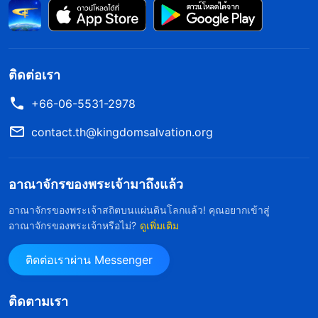
ข้างเตียง ดวงตาของแม่เต็มไปด้วยความสงสารและ
ตำหนิเธอ
ติดต่อเรา
“แม่คะ หนูรู้ว่างานนี้ยุ่งมากและทำให้ไม่มีเวลาเข้าร่วม
การชุมนุม แต่ว่า…” ยังไม่ทันพูดจบอันหรานก็เริ่มเจ็บ
+66-06-5531-2978
คอ
contact.th@kingdomsalvation.org
แม่ของเธอหันไปหยิบน้ำมาให้ดื่ม หลังจากแม่ออกไป
อาณาจักรของพระเจ้ามาถึงแล้ว
แล้ว อันหรานก็หวนคิดถึงปีที่ผ่านมา การแข่งขันอย่าง
เปิดเผยและศึกในที่ลับระหว่างเพื่อนร่วมงาน การ
อาณาจักรของพระเจ้าสถิตบนแผ่นดินโลกแล้ว! คุณอยากเข้าสู่
อาณาจักรของพระเจ้าหรือไม่?
ดูเพิ่มเติม
ทำงานดึกดื่นบ่อยๆ และความกดดันจากงาน ทำให้อัน
หรานต้องทนทุกข์จากการนอนไม่หลับ แม้กระทั่งตอน
ติดต่อเราผ่าน Messenger
หลับไปแล้วก็ยังถูกฝันร้ายตามหลอกหลอน ระบบ
ภูมิคุ้มกันของเธอเริ่มอ่อนแอลงกว่าปกติ และเธอต้อง
ติดตามเรา