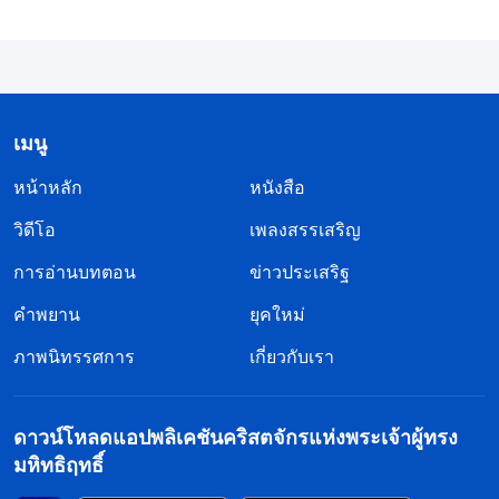
พบกับคนจากหมู่บ้านของเธอ เธอเชื่อว่าความลำบาก
ยากเย็นทั้งหมดนี้คุ้มค่า ไม่ว่าจะยากเย็นและเหนื่อยล้า
แค่ไหนก็ตาม
แต่ว่า เบื้องหลังภาพลักษณ์ที่สง่างาม มีแต่เธอเท่านั้นที่
เมนู
รู้ถึงความขมขื่นและความทุกข์ทนไม่จบไม่สิ้นที่เธอสู้
หน้าหลัก
หนังสือ
ทนมา
วิดีโอ
เพลงสรรเสริญ
การอ่านบทตอน
ข่าวประเสริฐ
“แม่ก็บอกหลายครั้งแล้ว ว่าให้เปลี่ยนไปทำงานที่ไม่ยุ่ง
มากไม่ได้เชียวเหรอ? ดูตัวเองสิ แค่ปีครึ่งน้ำหนักก็ลด
คำพยาน
ยุคใหม่
ไปห้าโลกว่าแล้ว ลูกทั้งกินยาและฉีดยาอยู่เรื่อย แล้วยัง
ภาพนิทรรศการ
เกี่ยวกับเรา
ทำงานจนร่างแทบจะพังอยู่แล้ว กำลังจะฆ่าตัวเองหรือ
ไง? ลูกจะเชื่อในพระเจ้าได้ยังไงถ้าไม่มีเวลาเข้าร่วม
ดาวน์โหลดแอปพลิเคชันคริสตจักรแห่งพระเจ้าผู้ทรง
การชุมนุม? แบบนี้ลูกยังจะเข้าใจความจริงและได้รับ
มหิทธิฤทธิ์
การช่วยให้รอดได้อยู่เหรอ?” แม่ของอันหรานนั่งอยู่