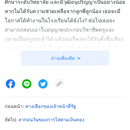
ศึกษาระดับวิทยาลัย และมีวุฒิอนุปริญญาเป็นอย่างน้อย
หากไม่ได้รับความช่วยเหลือจากลูกพี่ลูกน้อง เธอจะมี
โอกาสได้ทำงานในโรงเรียนได้ยังไง? ต่อไปเธอจะ
สามารถสอบเอาใบอนุญาตประกอบวิชาชีพครูและ
กลายเป็นครูประจำได้ แล้วเธอก็คงจะได้รับทั้งชื่อเสียง
และผลประโยชน์ไม่ใช่หรือ? เมื่อวันนั้นมาถึงจะไม่มี
ใครดูถูกเธออีกต่อไป พอคิดได้แบบนี้ อันหรานก็ตอบรับ
อ่านเพิ่มเติม
โดยไม่ลังเล
พอออกจากบ้านของลูกพี่ลูกน้อง อันหรานก็รู้สึก
กระวนกระวายใจ ในวันข้างหน้า การทำงานใน
โรงเรียนเอกชนหมายถึงการได้หยุดพักทุกๆ สอง
ก่อนหน้า:
ทางเลือกของเจ้าหน้าที่รัฐ
สัปดาห์เท่านั้น และแน่นอนว่าเธอจะไม่สามารถเข้า
ถัดไป:
ลาก่อนวันของการไล่ตามเงินทอง
ร่วมการชุมนุมได้ พระราชกิจของพระเจ้าจะสิ้นสุดลง
ในอีกไม่นานนี้แล้ว ถ้างานของเธอมีผลกระทบต่อการ