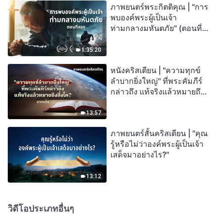
ภาพยนตร์พระกิตติคุณ | "การ
พบองค์พระผู้เป็นเจ้า
ท่ามกลางมหันตภัย" (ตอนที่
สอง) เมื่อโลกเผชิญกับการสูญ
พันธุ์ครั้งใหญ่ จะรอดชีวิตได้
1:35:20
อย่างไร?
หนังคริสเตียน | "ความทุกข์
ลำบากยิ่งใหญ่" ที่พระคัมภีร์
กล่าวถึง แท้จริงแล้วหมายถึง
สิ่งใด? (ฉากเด่น)
13:57
ภาพยนตร์สั้นคริสเตียน | "คุณ
รู้หรือไม่ว่าองค์พระผู้เป็นเจ้า
เสด็จมาอย่างไร?"
13:12
วิดีโอประเภทอื่นๆ