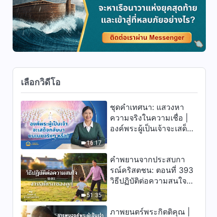
เอาใจผู้คนอีกต่อไป
44:05
คำพยานจากประสบการณ์คริสต
ชน: ตอนที่ 6 สภาพแวดล้อมที่
อันตรายเผยความเห็นแก่ตัวของ
35:54
ผม
เลือกวิดีโอ
คำพยานจากประสบการณ์คริสต
ชน: ตอนที่ 1 การตอบแทนบุญคุณ
เป็นหลักธรรมในการประพฤติ
ชุดคำเทศนา: แสวงหา
45:08
ปฏิบัติตนหรือไม่?
ความจริงในความเชื่อ |
องค์พระผู้เป็นเจ้าจะเสด็จ
คำพยานจากประสบการณ์คริสต
กลับมาบนเมฆจริงๆ หรือ?
ชน: ตอนที่ 426 ผมเรียนรู้วิธี
16:17
ปฏิบัติต่อหน้าที่อย่างถูกต้อง
คำพยานจากประสบกา
33:32
รณ์คริสตชน: ตอนที่ 393
วิธีปฏิบัติต่อความสนใจ
คำพยานจากประสบการณ์คริสต
และงานอดิเรกของลูก
ชน: ตอนที่ 425 การละทิ้งและ
51:35
การสละตนเพื่อพระเจ้า ควรได้รับ
45:00
พระพรเป็นการตอบแทนหรือไม่?
ภาพยนตร์พระกิตติคุณ |