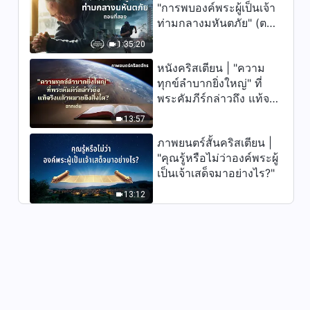
"การพบองค์พระผู้เป็นเจ้า
คำพยานจากประสบการณ์คริสต
ท่ามกลางมหันตภัย" (ตอน
ชน: ตอนที่ 424 แนวคิดที่ว่า
ที่สอง) เมื่อโลกเผชิญกับ
"สตรีประทินโฉมเพื่อผู้ที่ชื่นชม
1:35:20
การสูญพันธุ์ครั้งใหญ่ จะ
41:54
ตน" นั้นถูกต้องหรือไม่?
หนังคริสเตียน | "ความ
รอดชีวิตได้อย่างไร?
ทุกข์ลำบากยิ่งใหญ่" ที่
คำพยานจากประสบการณ์คริสต
พระคัมภีร์กล่าวถึง แท้จริง
ชน: ตอนที่ 422 การเป็นคน
แล้วหมายถึงสิ่งใด? (ฉาก
ฉลาดแกมโกงทำร้ายฉันอย่างไร
13:57
39:42
เด่น)
ภาพยนตร์สั้นคริสเตียน |
คำพยานจากประสบการณ์คริสต
"คุณรู้หรือไม่ว่าองค์พระผู้
ชน: ตอนที่ 421 ผู้คนควรไล่ตาม
เป็นเจ้าเสด็จมาอย่างไร?"
เสาะหาอะไรในชีวิต?
45:22
13:12
คำพยานจากประสบการณ์คริสต
ชน: ตอนที่ 420 ฉันไม่หมดหวัง
กับตัวเองเพราะขีดความสามารถ
37:07
ต่ำอีกต่อไป
คำพยานจากประสบการณ์คริสต
ชน: ตอนที่ 419 การทบทวน หลัง