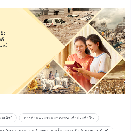
ยัง
ค์
ไลน์
ะเจ้า”
การอ่านพระวจนะของพระเจ้าประจำวัน
าน “พระวจนะฯ เล่ม 3: บทเสวนาโดยพระคริสต์แห่งยุคสุดท้าย”