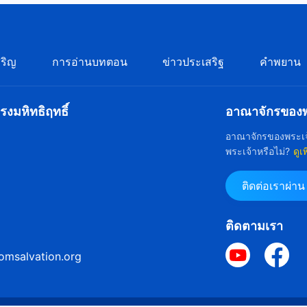
ริญ
การอ่านบทตอน
ข่าวประเสริฐ
คำพยาน
งมหิทธิฤทธิ์
อาณาจักรของพร
อาณาจักรของพระเจ
พระเจ้าหรือไม่?
ดูเ
ติดต่อเราผ่า
ติดตามเรา
omsalvation.org