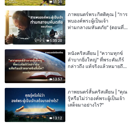
51:35
ภาพยนตร์พระกิตติคุณ | "การ
พบองค์พระผู้เป็นเจ้า
ท่ามกลางมหันตภัย" (ตอนที่
สอง) เมื่อโลกเผชิญกับการสูญ
พันธุ์ครั้งใหญ่ จะรอดชีวิตได้
1:35:20
อย่างไร?
หนังคริสเตียน | "ความทุกข์
ลำบากยิ่งใหญ่" ที่พระคัมภีร์
กล่าวถึง แท้จริงแล้วหมายถึง
สิ่งใด? (ฉากเด่น)
13:57
ภาพยนตร์สั้นคริสเตียน | "คุณ
รู้หรือไม่ว่าองค์พระผู้เป็นเจ้า
เสด็จมาอย่างไร?"
13:12