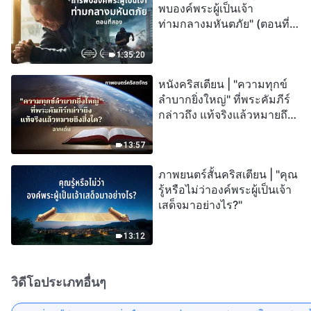
พบองค์พระผู้เป็นเจ้า
ท่ามกลางมหันตภัย" (ตอนที่
สอง) เมื่อโลกเผชิญกับการสูญ
พันธุ์ครั้งใหญ่ จะรอดชีวิตได้
1:35:20
อย่างไร?
หนังคริสเตียน | "ความทุกข์
ลำบากยิ่งใหญ่" ที่พระคัมภีร์
กล่าวถึง แท้จริงแล้วหมายถึง
สิ่งใด? (ฉากเด่น)
13:57
ภาพยนตร์สั้นคริสเตียน | "คุณ
รู้หรือไม่ว่าองค์พระผู้เป็นเจ้า
เสด็จมาอย่างไร?"
13:12
วิดีโอประเภทอื่นๆ