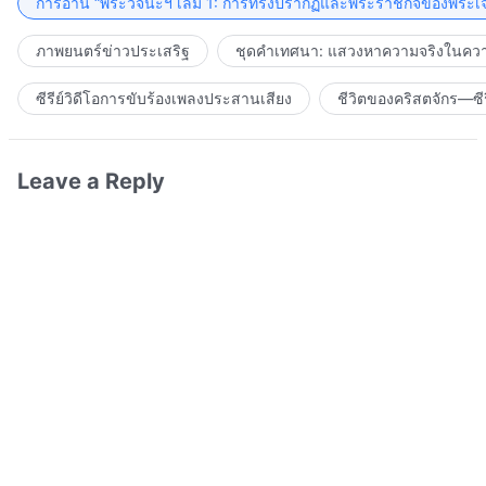
การอ่าน “พระวจนะฯ เล่ม 1: การทรงปรากฏและพระราชกิจของพระเจ
ภาพยนตร์ข่าวประเสริฐ
ชุดคำเทศนา: แสวงหาความจริงในความ
ซีรีย์วิดีโอการขับร้องเพลงประสานเสียง
ชีวิตของคริสตจักร—ซีร
Leave a Reply