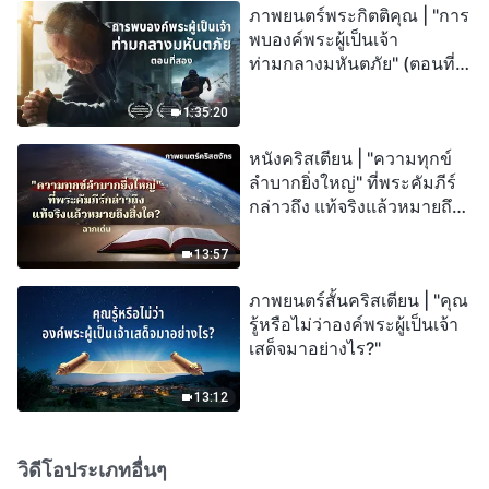
ภาพยนตร์พระกิตติคุณ | "การ
พบองค์พระผู้เป็นเจ้า
ท่ามกลางมหันตภัย" (ตอนที่
สอง) เมื่อโลกเผชิญกับการสูญ
พันธุ์ครั้งใหญ่ จะรอดชีวิตได้
1:35:20
อย่างไร?
หนังคริสเตียน | "ความทุกข์
ลำบากยิ่งใหญ่" ที่พระคัมภีร์
กล่าวถึง แท้จริงแล้วหมายถึง
สิ่งใด? (ฉากเด่น)
13:57
ภาพยนตร์สั้นคริสเตียน | "คุณ
รู้หรือไม่ว่าองค์พระผู้เป็นเจ้า
เสด็จมาอย่างไร?"
13:12
วิดีโอประเภทอื่นๆ