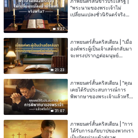
ภาพยนตร์สั้นข่าวประเสริฐ |
"พระนามของพระเจ้าไม่
เปลี่ยนแปลงชั่วนิรันดร์จริง
หรือ?"
9:27
ภาพยนตร์สั้นคริสเตียน | "เมื่อ
องค์พระผู้เป็นเจ้าเสด็จกลับมา
จะทรงปรากฏต่อมนุษย์
อย่างไรกันแน่?"
21:23
ภาพยนตร์สั้นคริสเตียน | "คุณ
เคยได้รับประสบการณ์การ
พิพากษาของพระเจ้าแล้วหรือ
ไม่?"
31:07
ภาพยนตร์สั้นคริสเตียน | "การ
ได้รับการอภัยบาปของพวกเรา
เป็นบัตรผ่านเข้าสู่ราช