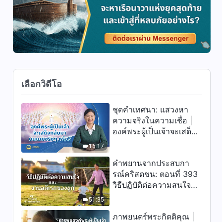
มาถึงครั้งที่สองขององค์พระเยซู
3:15:43
เจ้า
ภาพยนตร์คริสเตียน | “ตะวันไม่
เคยลาจากความซื่อสัตย์สุจริต”
คำพยานของคริสเตียนที่มีความ
1:25:14
เชื่อซื่อสัตย์
เลือกวิดีโอ
ภาพยนตร์คริสเตียน | "ความทรง
จำอันเจ็บปวด" การกลับใจของผู้
สูงอายุของคริสตจักร
ชุดคำเทศนา: แสวงหา
2:54:48
ความจริงในความเชื่อ |
องค์พระผู้เป็นเจ้าจะเสด็จ
ภาพยนตร์คริสเตียน | "การเฝ้า
กลับมาบนเมฆจริงๆ หรือ?
รอ" คุณได้ต้อนรับการเสด็จกลับ
16:17
มาของพระเยซูหรือยัง?
คำพยานจากประสบกา
2:58:59
รณ์คริสตชน: ตอนที่ 393
วิธีปฏิบัติต่อความสนใจ
ภาพยนตร์ความศรัทธา | "งาน
และงานอดิเรกของลูก
เลี้ยงแห่งราชอาณาจักรสวรรค์"
51:35
คำพยานความศรัทธาของนักบวช
2:10:13
คาทอลิก
ภาพยนตร์พระกิตติคุณ |