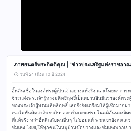
ภาพยนตร์พระกิตติคุณ | "ข่าวประเสริฐแห่งราชอาณา
วันที่ 24 เดือน 10 ปี 2024
อี้หลินเชื่อในองค์พระผู้เป็นเจ้าอย่างแท้จริง และโหยหากา
จักรแห่งพระเจ้าผู้ทรงมหิทธิฤทธิ์เป็นพยานยืนยันว่าองค์พ
ของพระเจ้าผู้ทรงมหิทธิฤทธิ์ เธอจึงจัดเตรียมให้ผู้เชื่อมาก
เธอไม่ทันคิดว่าศิษยาภิบาลจะเริ่มเผยแพร่มโนคติอันหล
ที่แท้จริง ทว่าอี้หลินกับคนอื่นๆ ไม่ยอมแพ้ พวกเขายังค
ข่มเหง โดยยุให้ทุกคนในหมู่บ้านขัดขวางและข่มเหงพวกเขา ถึ