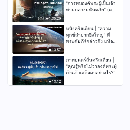
"การพบองค์พระผู้เป็นเจ้า
ภาพยนตร์คริสเตียน | "ทบทวน
ท่ามกลางมหันตภัย" (ตอน
เรื่องความรอด" คำพยานที่แท้จริง
ที่สอง) เมื่อโลกเผชิญกับ
ของผู้อาวุโสแห่งคริสตจักร
1:35:20
การสูญพันธุ์ครั้งใหญ่ จะ
2:48:19
หนังคริสเตียน | "ความ
รอดชีวิตได้อย่างไร?
ทุกข์ลำบากยิ่งใหญ่" ที่
ภาพยนตร์คริสเตียน | "เสียงนั้น
พระคัมภีร์กล่าวถึง แท้จริง
ช่างไพเราะ"
แล้วหมายถึงสิ่งใด? (ฉาก
13:57
2:01:35
เด่น)
ภาพยนตร์สั้นคริสเตียน |
หนังไทยเต็มเรื่อง | "กลับบ้านนะ
"คุณรู้หรือไม่ว่าองค์พระผู้
ลูก" เรื่องจริงของเยาวชนติดเกม
เป็นเจ้าเสด็จมาอย่างไร?"
คนหนึ่งที่ได้รับความรอดของ
2:03:13
พระเจ้า
13:12
ภาพยนตร์คริสเตียน | "ใครคือ
องค์พระผู้เป็นเจ้าของฉัน"
2:54:52
ภาพยนตร์คริสเตียน | "ทำลาย
มนต์สะกด" การต้อนรับการเสด็จ