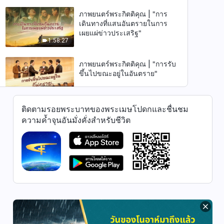
ภาพยนตร์พระกิตติคุณ | "การ
เดินทางที่แสนอันตรายในการ
เผยแผ่ข่าวประเสริฐ"
1:58:27
ภาพยนตร์พระกิตติคุณ | "การรับ
ขึ้นไปขณะอยู่ในอันตราย"
3:13:41
ติดตามรอยพระบาทของพระเมษโปดกและชื่นชม
ภาพยนตร์คริสเตียน | "ถนนแสน
ความค้ำจุนอันมั่งคั่งสำหรับชีวิต
อันตรายสู่ราชอาณาจักรสวรรค์"
2:25:41
ภาพยนตร์คริสเตียน | "ช่วงเวลา
แห่งการเปลี่ยนแปลง" จะถูกรับ
ขึ้นสู่อาณาจักรแห่งสวรรค์
1:42:20
อย่างไร
ภาพยนตร์คริสเตียน | "ฝ่าพ้น
บ่วงพราง" การต้อนรับการเสด็จ