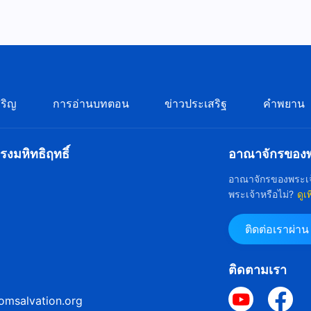
ริญ
การอ่านบทตอน
ข่าวประเสริฐ
คำพยาน
งมหิทธิฤทธิ์
อาณาจักรของพร
อาณาจักรของพระเจ
พระเจ้าหรือไม่?
ดูเ
ติดต่อเราผ่า
ติดตามเรา
omsalvation.org