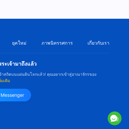
หนังไทยเต็มเรื่อง | "ความเชื่อใน
พระเจ้า" วิธีเชื่อในพระเจ้าเพื่อจะ
ได้รับการเห็นชอบโดยพระเจ้า
2:54:58
ภาพยนตร์พระเจ้า | "ความโหย
หา" คำพยากรณ์การกลับมาของ
ยุคใหม่
ภาพนิทรรศการ
เกี่ยวกับเรา
พระเยซูจะได้รับการทำให้ลุล่วง
2:12:06
อย่างไร
ะเจ้ามาถึงแล้ว
ภาพยนตร์คริสเตียน "อาณาจักร
สวรรค์ในฝันของฉัน" ศิษยาภิ
้าสถิตบนแผ่นดินโลกแล้ว! คุณอยากเข้าสู่อาณาจักรของ
บาลได้พบหนทางเดียวแห่งการ
2:35:56
พิ่มเติม
เข้าสู่อาณาจักรสวรรค์
ภาพยนตร์ไทยเต็มเรื่อง |
น Messenger
"บ้านหนูอยู่ไหน" เรื่องจริงที่ทำให้
คนดูน้ำตาไหล
1:40:23
ภาพยนตร์ไทยเต็มเรื่อง | "การ
เชื่อในพระเจ้าคือสิ่งดี" เงินทอง