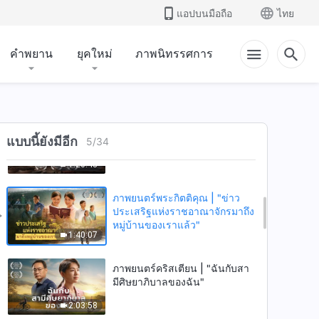
แอปบนมือถือ
ไทย
1:39:22
คำพยาน
ยุคใหม่
ภาพนิทรรศการ
ภาพยนตร์พระกิตติคุณ | "การพบ
องค์พระผู้เป็นเจ้าท่ามกลาง
มหันตภัย" (ตอนที่สอง) เมื่อโลก
1:35:20
เผชิญกับการสูญพันธุ์ครั้งใหญ่ จะ
รอดชีวิตได้อย่างไร?
ภาพยนตร์พระกิตติคุณ | "การพบ
แบบนี้ยังมีอีก
องค์พระผู้เป็นเจ้าท่ามกลาง
5
/
34
มหันตภัย" (ตอนที่หนึ่ง) ความ
1:20:48
สัมพันธ์ระหว่างการเสด็จกลับมา
ของพระเจ้ากับภัยพิบัติใหญ่
ภาพยนตร์พระกิตติคุณ | "ข่าว
ประเสริฐแห่งราชอาณาจักรมาถึง
หมู่บ้านของเราแล้ว"
1:40:07
ภาพยนตร์คริสเตียน | "ฉันกับสา
มีศิษยาภิบาลของฉัน"
2:03:58