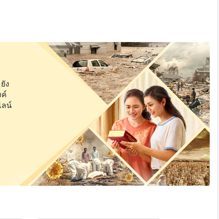
อย่างหนักเช่นนั้น อี้หลินและคนอื่นๆ จะตัดสินใจเลือกทางไหน?
ักรมาถึงหมู่บ้านของเราแล้ว
ยัง
ค์
ไลน์