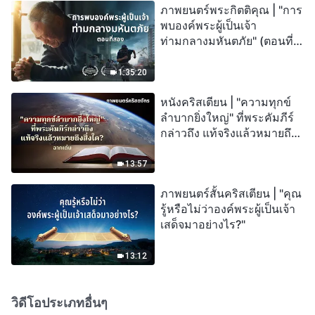
ภาพยนตร์พระกิตติคุณ | "การ
พบองค์พระผู้เป็นเจ้า
ท่ามกลางมหันตภัย" (ตอนที่
สอง) เมื่อโลกเผชิญกับการสูญ
พันธุ์ครั้งใหญ่ จะรอดชีวิตได้
1:35:20
อย่างไร?
หนังคริสเตียน | "ความทุกข์
ลำบากยิ่งใหญ่" ที่พระคัมภีร์
กล่าวถึง แท้จริงแล้วหมายถึง
สิ่งใด? (ฉากเด่น)
13:57
ภาพยนตร์สั้นคริสเตียน | "คุณ
รู้หรือไม่ว่าองค์พระผู้เป็นเจ้า
เสด็จมาอย่างไร?"
13:12
วิดีโอประเภทอื่นๆ