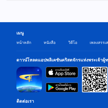
เมนู
หน้าหลัก
หนังสือ
วิดีโอ
เพลงสรรเส
ดาวน์โหลดแอปพลิเคชันคริสตจักรแห่งพระเจ้าผู้ทร
ติดต่อเรา