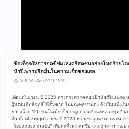
ข้อเท็จจริงการกดขี่ข่มเหงคริสตชนอย่างโหดร้ายโด
ห้าปีเพราะยึดมั่นในความเชื่อของเธอ
วันที่ 05 เดือน 07 ปี 2026
เดือนกันยายน ปี 2020 ทางการพรรคคอมมิวนิสต์จีนเปิดฉากท
ผู้ทรงมหิทธิฤทธิ์ให้สิ้นซาก ในมณฑลซานตง ซึ่งเป็นหนึ่งในภูมิภาคที่มีการข่มเหงคริสตชนอย่างรุนแรงที่สุด มีคริสตชน
อย่างน้อย 120 คนในเมืองจือป๋อถูกกวาดจับและควบคุมตั
จีนเมื่อเดือนพฤศจิกายน ปี 2020 พวกเขาถูกทรมานระหว่างการสอบสวน ถูกบังคับให้เปลี่ยนอุดมคติ ถูกกดดันให้ลงชื่อใน
"ถ้อยแถลงสามฉบับ" เพื่อละทิ้งความเชื่อ และถูกทรมานอย่างโหดร้ายหรือแ