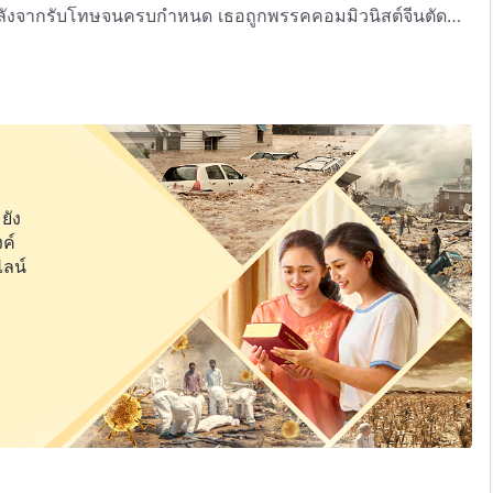
กำหนด เธอถูกพรรคคอมมิวนิสต์จีนตัดสิน
องในสถานกักกัน
รมเพื่อล้างสมองนานกว่าหนึ่งเดือน
ยัง
งทนถูกทรมานและล้างสมองอยู่นาน
ค์
ไลน์
กทุบตี และอดอาหาร
คับให้เขียนสาปแช่งครอบครัวและถูกลงโทษให้นั่งเก้าอี้ตัวเล็ก
ะแกว่งแขนกลางแดดที่ร้อนระอุ
คับให้ทำงานหนัก เกิดปัญหาสุขภาพมากมายในระยะยาว