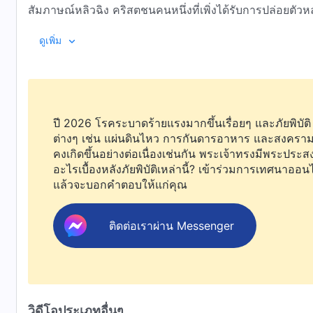
สัมภาษณ์หลิวฉิง คริสตชนคนหนึ่งที่เพิ่งได้รับการปล่อยตัวหลังจากรับโทษจนครบ
จำคุกห้าปีเพราะยึดมั่นในความเชื่อ เธอมีอายุเพียง 24 ปีขณะถูกจับกุม ต้องทนทุกข์กับการข่มเหงอย่างโหดเหี้ยมและการ
00:22 ประเด็นสำคัญ
ดูเพิ่ม
ทารุณกรรมที่ไร้มนุษยธรรม ในรายการนี้ เราจะได้ฟังเรื่องจากความทรงจำและคำบอกเล่าของเธอ ถึงความทุกข์ทรมานอัน
น่าสลดใจที่เธอต้องสู้ทนเพราะยึดมั่นในความเชื่อ
02:28 หลิวฉิงถูกจับกุมเพราะความเชื่อของเธอ
03:56 หลิวฉิงถูกตำรวจซ้อมและสอบสวน ถูกบังคับล้างสม
ปี 2026 โรคระบาดร้ายแรงมากขึ้นเรื่อยๆ และภัยพิบัติ
06:10 หลิวฉิงและคริสตชนกว่า 120 คนถูกควบคุมตัวในโรงแ
ต่างๆ เช่น แผ่นดินไหว การกันดารอาหาร และสงคราม
09:53 ถูกตัดสินจำคุก 5 ปีเพราะความเชื่อของเธอ หลิวฉิ
คงเกิดขึ้นอย่างต่อเนื่องเช่นกัน พระเจ้าทรงมีพระประสง
อะไรเบื้องหลังภัยพิบัติเหล่านี้? เข้าร่วมการเทศนาออน
12:28 การทรมานรอบแรก: ถูกบังคับให้ย่อเข่าแบบทหาร ถู
แล้วจะบอกคำตอบให้แก่คุณ
19:40 การทรมานรอบที่สอง: ถูกรุมทำร้าย สาดน้ำเย็น ถูกบัง
ติดต่อเราผ่าน Messenger
25:59 การทรมานรอบที่สาม: ถูกบังคับให้ยืนในท่าทหารแล
29:57 การล้างสมองและการทรมานล้มเหลว หลิวฉิงถูกบัง
31:38 บทสรุป
วิดีโอประเภทอื่นๆ