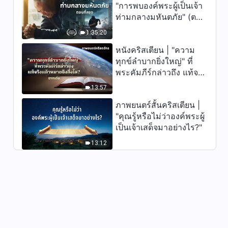
ชนอย่างโหดร้ายโดยพรรค
"การพบองค์พระผู้เป็นเจ้า
คอมมิวนิสต์จีน (ตอนที่ 1)
ท่ามกลางมหันตภัย" (ตอน
ที่สอง) เมื่อโลกเผชิญกับ
1:35:20
การสูญพันธุ์ครั้งใหญ่ จะ
หนังคริสเตียน | "ความ
รอดชีวิตได้อย่างไร?
ทุกข์ลำบากยิ่งใหญ่" ที่
พระคัมภีร์กล่าวถึง แท้จริง
แล้วหมายถึงสิ่งใด? (ฉาก
13:57
เด่น)
ภาพยนตร์สั้นคริสเตียน |
"คุณรู้หรือไม่ว่าองค์พระผู้
เป็นเจ้าเสด็จมาอย่างไร?"
13:12