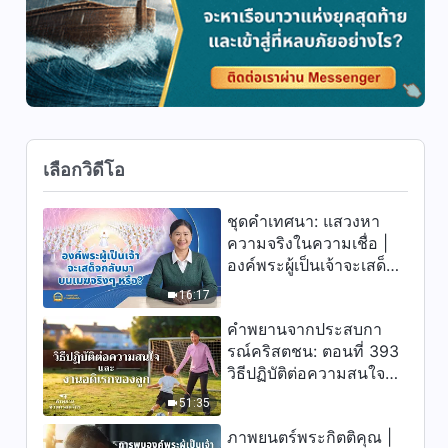
บทที่ 28"
19:26
พระวจนะของพระเจ้า | "พระ
วจนะของพระเจ้าถึงทั้งจักรวาล:
บทที่ 29"
17:10
เลือกวิดีโอ
พระวจนะของพระเจ้า | "พระ
วจนะของพระเจ้าถึงทั้งจักรวาล:
บทที่ 37"
ชุดคำเทศนา: แสวงหา
12:23
ความจริงในความเชื่อ |
องค์พระผู้เป็นเจ้าจะเสด็จ
พระวจนะของพระเจ้า | "พระ
กลับมาบนเมฆจริงๆ หรือ?
วจนะของพระเจ้าถึงทั้งจักรวาล:
16:17
บทที่ 39"
คำพยานจากประสบกา
16:57
รณ์คริสตชน: ตอนที่ 393
วิธีปฏิบัติต่อความสนใจ
พระวจนะของพระเจ้า | "พระ
และงานอดิเรกของลูก
วจนะของพระเจ้าถึงทั้งจักรวาล:
51:35
บทที่ 47"
18:09
ภาพยนตร์พระกิตติคุณ |