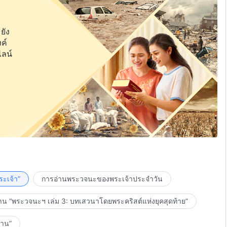
ยัง
ค์
ไลน์
ะเจ้า”
การอ่านพระวจนะของพระเจ้าประจำวัน
าน “พระวจนะฯ เล่ม 3: บทเสวนาโดยพระคริสต์แห่งยุคสุดท้าย”
งาน”