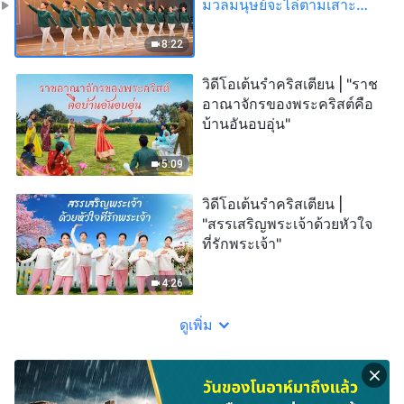
มวลมนุษย์จะไล่ตามเสาะ
หาความจริงและอยู่รอดได้"
8:22
วิดีโอเต้นรำคริสเตียน | "ราช
อาณาจักรของพระคริสต์คือ
บ้านอันอบอุ่น"
5:09
วิดีโอเต้นรำคริสเตียน |
"สรรเสริญพระเจ้าด้วยหัวใจ
ที่รักพระเจ้า"
4:26
ดูเพิ่ม