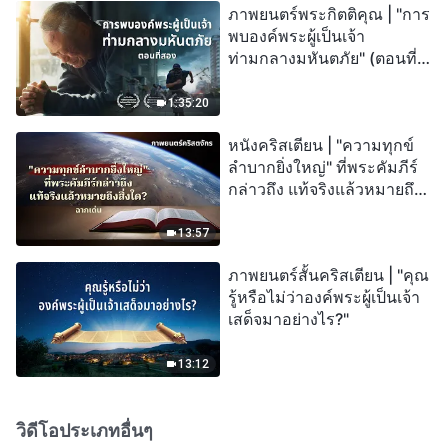
ภาพยนตร์พระกิตติคุณ | "การ
พบองค์พระผู้เป็นเจ้า
ท่ามกลางมหันตภัย" (ตอนที่
สอง) เมื่อโลกเผชิญกับการสูญ
พันธุ์ครั้งใหญ่ จะรอดชีวิตได้
1:35:20
อย่างไร?
หนังคริสเตียน | "ความทุกข์
ลำบากยิ่งใหญ่" ที่พระคัมภีร์
กล่าวถึง แท้จริงแล้วหมายถึง
สิ่งใด? (ฉากเด่น)
13:57
ภาพยนตร์สั้นคริสเตียน | "คุณ
รู้หรือไม่ว่าองค์พระผู้เป็นเจ้า
เสด็จมาอย่างไร?"
13:12
วิดีโอประเภทอื่นๆ