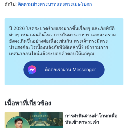
ถัดไป:
ติดตามย่างพระบาทแห่งพระเมษโปดก
วันต่อมาแม่ของฉันก็พูดย้ำว่าฉันควรตรวจสอบพระ
ราชกิจของพระเจ้าผู้ทรงมหิทธิฤทธิ์ แม่พูดว่าถ้าฉัน
ปี 2026 โรคระบาดร้ายแรงมากขึ้นเรื่อยๆ และภัยพิบัติ
พลาดโอกาสนี้ที่จะต้อนรับองค์พระผู้เป็นเจ้า จะนึก
ต่างๆ เช่น แผ่นดินไหว การกันดารอาหาร และสงคราม
เสียใจก็สายไปแล้ว แล้วฉันก็คิดว่า “แค่ไปดูว่าพวกเขา
ยังคงเกิดขึ้นอย่างต่อเนื่องเช่นกัน พระเจ้าทรงมีพระ
ประกาศเรื่องอะไรก็คงได้มั้ง ฉันจะได้หาคำตอบว่า
ประสงค์อะไรเบื้องหลังภัยพิบัติเหล่านี้? เข้าร่วมการ
เทศนาออนไลน์แล้วจะบอกคำตอบให้แก่คุณ
พระเจ้าผู้ทรงมหิทธิฤทธิ์ทรงเป็นองค์พระเยซูเจ้าผู้ทรง
กลับมาจริงหรือเปล่า” สุดท้ายแล้ว ฉันก็ตกลงที่จะไปฟัง
ติดต่อเราผ่าน Messenger
การสามัคคีธรรมของพวกเขา ในการชุมนุม พี่น้อง
หยางจากคริสตจักรแห่งพระเจ้าผู้ทรงมหิทธิฤทธิ์ พูดถึง
เรื่องแผนการบริหารจัดการหกพันปีของพระเจ้า รวม
ถึงว่าซาตานทำให้ผู้คนเสื่อมทรามยังไง และพระเจ้า
เนื้อหาที่เกี่ยวข้อง
ทรงพระราชกิจทีละขั้นตอนเพื่อความรอดของมนุษย์ยัง
การฝ่าฟันผ่านคำโกหกเพื่อ
ไง ฉันไม่เคยได้ยินการสามัคคีธรรมที่ให้ความรู้แจ้ง
หันเข้าหาพระเจ้า