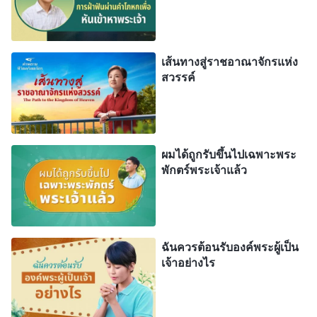
แบบนี้มาก่อน มันทำให้ฉันสนใจมากขึ้นเรื่อยๆ ฉัน
ตกลงใจตรวจสอบฟ้าแลบจากทิศตะวันออก
เส้นทางสู่ราชอาณาจักรแห่ง
ครั้งหนึ่งฉันถามพี่น้องหยางในการชุมนุม “ศิษยาภิบาล
สวรรค์
พูดเสมอ ว่าพระคัมภีร์ได้รับการดลใจโดยพระเจ้าและ
พูดว่าทุกสิ่งในนั้นคือพระวจนะของพระองค์ แต่คุณพูด
ว่ามันไม่ใช่พระวจนะของพระเจ้าทั้งหมดเพราะมัน
ผมได้ถูกรับขึ้นไปเฉพาะพระ
บรรจุคำพูดของมนุษย์ไว้ด้วย ทำไมคุณพูดแบบนั้นคะ”
พักตร์พระเจ้าแล้ว
เขาตอบอย่างใจเย็นว่า “ผู้คนทางศาสนามากมายยังคง
คิด ว่าพระคัมภีร์ได้รับการดลใจโดยพระเจ้า ว่าพระ
คัมภีร์เป็นพระวจนะของพระเจ้าทั้งหมด แต่ไม่มีใคร
เคยสอบสวนว่ามันมีพื้นฐานตามพระวจนะของพระเจ้า
ฉันควรต้อนรับองค์พระผู้เป็น
เจ้าอย่างไร
จริงๆ หรือไม่ ความจริงก็คือ พระวิญญาณบริสุทธิ์ไม่
เคยตรัสแบบนั้น อีกทั้งองค์พระเยซูเจ้าก็ไม่เคยตรัสแบบ
นั้น และมันไม่มีเขียนอยู่ในหนังสือคำเผยพระวจนะเช่น