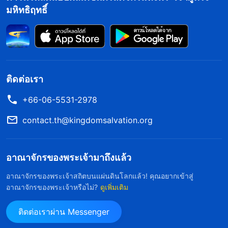
มหิทธิฤทธิ์
ทางอยู่ในระดับเดียวกันได้ ถ้ามองว่าคำพูดของมนุษย์
ของเปาโล ในพระคัมภีร์เป็นของพระเจ้า งั้นนั่นก็
เป็นการหมิ่นประมาท! แนวความคิด ที่ว่าพระคัมภีร์ได้
รับการดลใจโดยพระเจ้า และพระคัมภีร์เป็นพระวจนะ
ติดต่อเรา
ของพระองค์ทั้งหมด เป็นเพียงการตีความของมนุษย์
และไม่อยู่บนพื้นฐานของข้อเท็จจริง”
+66-06-5531-2978
contact.th@kingdomsalvation.org
ฉันเห็นด้วยกับพี่น้องหยาง และการสามัคคีธรรมของ
เขา คำพูดของมนุษย์อยู่ในพระคัมภีร์อย่างแน่นอน มัน
ไม่ใช่แค่ของพระเจ้า แต่ฉันไม่สามารถยอมรับได้
อาณาจักรของพระเจ้ามาถึงแล้ว
ทั้งหมดในทันที ฉันคิดว่า “ทั้งโลกศาสนาคิดว่าพระเจ้า
อาณาจักรของพระเจ้าสถิตบนแผ่นดินโลกแล้ว! คุณอยากเข้าสู่
อาณาจักรของพระเจ้าหรือไม่?
ดูเพิ่มเติม
ทรงดลใจพระคัมภีร์ทั้งเล่ม เป็นไปได้ไหมว่าทุกคนคิด
ผิด” ในตอนนั้น ฉันอธิษฐานต่อองค์พระผู้เป็นเจ้าเงียบๆ
ติดต่อเราผ่าน Messenger
“โอ้องค์พระผู้เป็นเจ้า หากเป็นความจริงที่ทั้งหมดใน