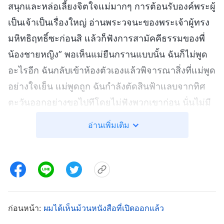
สนุกและหล่อเลี้ยงจิตใจแม่มากๆ การต้อนรับองค์พระผู้
เป็นเจ้าเป็นเรื่องใหญ่ อ่านพระวจนะของพระเจ้าผู้ทรง
มหิทธิฤทธิ์ซะก่อนสิ แล้วก็ฟังการสามัคคีธรรมของพี่
น้องชายหญิง” พอเห็นแม่ยืนกรานแบบนั้น ฉันก็ไม่พูด
อะไรอีก ฉันกลับเข้าห้องตัวเองแล้วพิจารณาสิ่งที่แม่พูด
อย่างใจเย็น แม่พูดถูก ฉันกำลังตัดสินฟ้าแลบจากทิศ
ตะวันออกอย่างขอไปทีโดยไม่ฟังพวกเขาก่อน นั่นไม่มี
เหตุผลเลย แต่แล้วฉันก็คิดว่า “ศิษยาภิบาลพูดเสมอว่า
อ่านเพิ่มเติม
พระเจ้าทรงดลใจทุกสิ่งในพระคัมภีร์ นั่นคือรากฐาน
ของความเชื่อของเรา นั่นก็ถูกต้องเหมือนกัน” ฉันเต็ม
ไปด้วยอารมณ์ขัดแย้งและไม่รู้ว่าจะฟังใครดี ฉัน
อธิษฐานต่อองค์พระผู้เป็นเจ้าและขอให้พระองค์ได้
โปรดประทานการทรงนำแก่ฉัน เพื่อที่ฉันจะแยกแยะ
ก่อนหน้า:
ผมได้เห็นม้วนหนังสือที่เปิดออกแล้ว
ถูกผิดได้