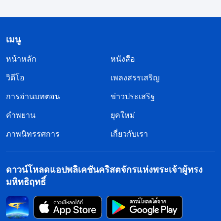
ไม่ต้อนรับการเสด็จกลับมาขององค์พระเยซูเจ้า ใน
ทางกลับกัน พวกเขาแพร่กระจายความนอกรีตและ
ความเข้าใจผิดทุกรูปแบบแทน พวกเขาโจมตีและพูด
เมนู
ให้ร้ายพระเจ้าผู้ทรงจุติมาเป็นมนุษย์ โดยกล่าวโทษ
หน้าหลัก
หนังสือ
พระราชกิจของพระองค์ว่าเป็น “ลัทธิบูชาที่ชั่วร้าย”
วิดีโอ
เพลงสรรเสริญ
หรือ “การนอกรีต” พวกเขาไปไกลถึงขั้นสมคบคิดกับ
รัฐบาลคอมมิวนิสต์จีนเพื่อข่มเหงและจับกุมบรรดาผู้ที่
การอ่านบทตอน
ข่าวประเสริฐ
เผยแพร่ข่าวประเสริฐของพระเจ้าในยุคสุดท้าย ความ
คำพยาน
ยุคใหม่
ประพฤติของพวกเขาไม่แตกต่างไปจากความประพฤติ
ภาพนิทรรศการ
เกี่ยวกับเรา
ของชุมชนทางศาสนาของคนยิวที่ครั้งหนึ่งเคยตีกรอบ
และข่มเหงองค์พระเยซูเจ้ามาแล้ว ข้อเท็จจริงนี้ได้
ดาวน์โหลดแอปพลิเคชันคริสตจักรแห่งพระเจ้าผู้ทรง
ลุล่วงไปตามการเผยพระวจนะขององค์พระเยซูเจ้าโดย
มหิทธิฤทธิ์
บริบูรณ์ “
เพราะว่าบุตรมนุษย์ในวันของพระองค์นั้นจะ
เหมือนอย่างฟ้าแลบ เมื่อแลบออกจากฟ้าข้างหนึ่ง ก็ส่อง