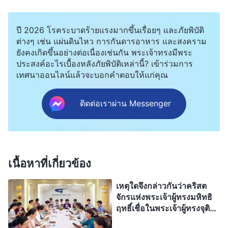
ตกต่ำจนถึงจุดที่เขารังเกียจและเกลียดชังความจริง
และกลายเป็นศัตรูของพระเจ้า ทั้งโลกถูกซาตาน
ปี 2026 โรคระบาดร้ายแรงมากขึ้นเรื่อยๆ และภัยพิบัติ
ควบคุมโดยสิ้นเชิง และชุมชนศาสนาทั้งหมดได้ถูกพวก
ต่างๆ เช่น แผ่นดินไหว การกันดารอาหาร และสงคราม
ยังคงเกิดขึ้นอย่างต่อเนื่องเช่นกัน พระเจ้าทรงมีพระ
ฟาริสีหน้าซื่อใจคดและพวกศัตรูของพระคริสต์ควบคุม
ประสงค์อะไรเบื้องหลังภัยพิบัติเหล่านี้? เข้าร่วมการ
มานานแล้ว ทั้งหมดถูกปกครองโดยซาตาน เพราะ
เทศนาออนไลน์แล้วจะบอกคำตอบให้แก่คุณ
ฉะนั้น เมื่อพระเจ้าผู้ทรงจุติมาเป็นมนุษย์ทรงปรากฏเพื่อ
ทำพระราชกิจของพระองค์ จึงไม่อาจหลีกเลี่ยงได้ที่
ติดต่อเราผ่าน Messenger
บรรดาผู้นำศาสนาและผู้มีอำนาจเยี่ยงซาตานทั้งหลาย
จะลุกขึ้นเพื่อกล่าวโทษและต้านทานพระเจ้าและพระ
ราชกิจของพระองค์ เห็นได้ชัดว่า การจะประเมินค่า
เนื้อหาที่เกี่ยวข้อง
ความจริงด้วยการดูว่าบรรดาผู้นำศาสนาและระบอบ
ปกครองเยี่ยงซาตานกล่าวโทษมันหรือไม่นั้นช่างไม่ถูก
เหตุใดจึงกล่าวกันว่าคริสต
จักรแห่งพระเจ้าผู้ทรงมหิทธิ
ต้องและไร้สาระสิ้นดี!
ฤทธิ์เชื่อในพระเจ้าผู้ทรงจุติ
เป็นมนุษย์