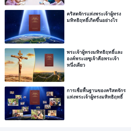
บัดนี้ ในยุคสุดท้าย พระเจ้าได้ทรงบังเกิดเป็นมนุษย์อีก
ครั้งในประเทศจีน—ซึ่งเป็นป้อมปราการที่ภักดีของอ
คริสตจักรแห่งพระเจ้าผู้ทรง
เทวนิยม รังของพญานาคใหญ่สีแดง—เพื่อดำเนินพระ
มหิทธิฤทธิ์เกิดขึ้นอย่างไร
ราชกิจแห่งการพิพากษาที่เริ่มต้นจากพระนิเวศของ
พระองค์ พระเจ้าทรงนำความจริงออกมาเพื่อพิพากษา
และชำระมวลมนุษย์ให้สะอาด จุดประสงค์คือเพื่อช่วย
พระเจ้าผู้ทรงมหิทธิฤทธิ์และ
มนุษย์ให้รอดจากอิทธิพลมืดของซาตานโดยครบ
องค์พระเยซูเจ้าคือพระเจ้า
หนึ่งเดียว
บริบูรณ์ และในที่สุด ผู้ที่รอดนั้นพระเจ้าจะทรงนำพามา
สู่ราชอาณาจักรของพระองค์และเข้าสู่การหยุดพักด้วย
กันกับพระเจ้า อย่างไรก็ตาม โศกนาฏกรรมทาง
การเชื่อพื้นฐานของคริสตจักร
ประวัติศาสตร์เกี่ยวกับการที่ชาวยิวต้านทานองค์พระ
แห่งพระเจ้าผู้ทรงมหิทธิฤทธิ์
เยซูเจ้ากำลังถูกประกาศใช้อีกครั้ง เมื่อพระเจ้าทรง
พระราชกิจใหม่แห่งยุคสุดท้ายของพระองค์ ซึ่งตีกลับ
ต่อมโนคติที่หลงผิดของผู้คนจากนิกายต่างๆ พวกเขาก็