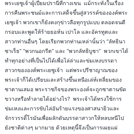
พระเยซูเจ้าผู้เปี่ยมปรานีที่กางเขน แม้กระทั่งในเรื่อง
การคืนพระชนม์และการเสด็จขึ้นสู่สวรรค์ขององค์พระ
เยซูเจ้า พวกเขาก็ยังคงกุข่าวลือทุกรูปแบบ ตลอดจนตี
กรอบและพูดให้ร้ายยอห์น เปาโล และอัครทูตและ
สาวกท่านอื่นๆ โดยเรียกพวกท่านเหล่านั้นว่า “ลัทธินา
ซาเร็ธ” “พวกนอกรีต” และ “พวกลัทธิบูชา” พวกเขาได้
ทำทุกอย่างที่เป็นไปได้เพื่อไล่ล่าและข่มเหงบรรดา
สาวกขององค์พระเยซูเจ้า แต่พระปรีชาญาณของ
พระเจ้าก็ได้เปรียบและสร้างขึ้นเหนือเล่ห์เหลี่ยมของ
ซาตานเสมอ พระราชกิจของพระองค์จะถูกซาตานขัด
ขวางหรือทำลายได้อย่างไร? พระเจ้าได้ทรงใช้การ
ข่มเหงและการขับไล่อันร้ายแรงของศาสนายิวและ
จักรวรรดิ์โรมันเพื่อผลักดันบรรดาสาวกให้หลบหนีไป
ยังชาติต่างๆ มากมาย ด้วยเหตุนี้จึงเป็นการเผยแผ่