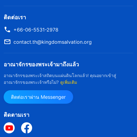
สว่างไปถึงฟ้าอีกข้างหนึ่ง แต่ก่อนหน้านั้นจำเป็นที่บุตร
มนุษย์จะต้องทนทุกข์หลายอย่าง และคนในยุคนี้จะไม่
ติดต่อเรา
ยอมรับท่าน
”
พระเจ้าได้ทรงจุติมาเป็น
(ลูกา 17:24-25)
+66-06-5531-2978
มนุษย์สองครั้งท่ามกลางมนุษย์เพื่อตรัสและทรงพระ
ราชกิจ เพื่อไถ่มวลมนุษย์และช่วยมวลมนุษย์ให้รอด
contact.th@kingdomsalvation.org
และทั้งสองครั้งนั้นก็ได้ทรงทนทุกข์กับการกล่าวโทษ
การหมิ่นประมาท และการต้านทานของบรรดาผู้นำ
อาณาจักรของพระเจ้ามาถึงแล้ว
ศาสนาและระบอบปกครอง ข้อเท็จจริงนี้อย่างเดียวก็
อาณาจักรของพระเจ้าสถิตบนแผ่นดินโลกแล้ว! คุณอยากเข้าสู่
เพียงพอแล้วที่จะพิสูจน์ว่าหนทางที่แท้จริงนั้นได้ถูก
อาณาจักรของพระเจ้าหรือไม่?
ดูเพิ่มเติม
ข่มเหงมาตั้งแต่โบราณกาลแล้ว ยิ่งหนทางเป็นจริง
ติดต่อเราผ่าน Messenger
มากขึ้นเท่าใด และยิ่งมันคือการทรงปรากฏและพระ
ราชกิจของพระเจ้ามากขึ้นเท่าใด หนทางนั้นก็จะยิ่งทน
ติดตามเรา
ทุกข์กับการปฏิเสธและการกล่าวโทษของบรรดาผู้นำ
ศาสนาและระบอบปกครองเยี่ยงซาตานมากขึ้นเท่านั้น