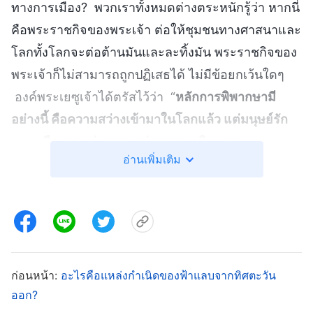
ทางการเมือง? พวกเราทั้งหมดต่างตระหนักรู้ว่า หากนี่
คือพระราชกิจของพระเจ้า ต่อให้ชุมชนทางศาสนาและ
โลกทั้งโลกจะต่อต้านมันและละทิ้งมัน พระราชกิจของ
พระเจ้าก็ไม่สามารถถูกปฏิเสธได้ ไม่มีข้อยกเว้นใดๆ
องค์พระเยซูเจ้าได้ตรัสไว้ว่า “
หลักการพิพากษามี
อย่างนี้ คือความสว่างเข้ามาในโลกแล้ว แต่มนุษย์รัก
ความมืดมากกว่าความสว่าง เพราะกิจการของพวกเขา
อ่านเพิ่มเติม
เลวทราม เพราะทุกคนที่ประพฤติชั่วก็เกลียดความสว่าง
และไม่มาหาความสว่าง เนื่องจากกลัวว่าการกระทำ
ของตนจะปรากฏ
”
“
ถ้าโลกนี้เกลียดชัง
(ยอห์น 3:19-20)
พวกท่าน ก็จงรู้ว่าโลกเกลียดชังเราก่อน
”
(ยอห์น 15:18)
“
คนในยุคนี้เป็นคนชั่วร้าย
”
ใน 1 ยอห์น
(ลูกา 11:29)
5:19 กล่าวว่า “
ก่อนหน้า:
อะไรคือแหล่งกำเนิดของฟ้าแลบจากทิศตะวัน
โลกทั้งหมดอยู่ในมือของมารร้าย
” หลัง
ออก?
จากที่มวลมนุษย์ได้ถูกซาตานทำให้เสื่อมทราม เขาก็