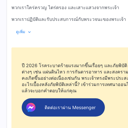
พวกเราใคร่ครวญ ไตร่ตรอง และเสาะแสวงจากพระเจ้า
พวกเราปฏิบัติและรับประสบการณ์กับพระวจนะของพระเจ้า
การเข้าใจความจริงนำความหวานชื่นมาสู่หัวใจของพวกเรา
ดูเพิ่ม
อุปนิสัยในการดำเนินชีวิตของพวกเรา
ได้ก้าวผ่านการเปลี่ยนแปลงแล้ว
ปี 2026 โรคระบาดร้ายแรงมากขึ้นเรื่อยๆ และภัยพิบัติ
และพวกเราประสบว่าความรักของพระเจ้านั้นเป็นจริงยิ่งนัก
ต่างๆ เช่น แผ่นดินไหว การกันดารอาหาร และสงคราม
ชีวิตคริสตจักรนั้นรุ่มรวยและหลากหลาย
คงเกิดขึ้นอย่างต่อเนื่องเช่นกัน พระเจ้าทรงมีพระประสง
อะไรเบื้องหลังภัยพิบัติเหล่านี้? เข้าร่วมการเทศนาออน
และมีหนทางสรรเสริญพระเจ้ามากมายนัก
แล้วจะบอกคำตอบให้แก่คุณ
พวกเราอดไม่ได้ที่จะเปล่งเสียงร้อง
ติดต่อเราผ่าน Messenger
และเต้นรำในการสรรเสริญพระเจ้าผู้ทรงมหิทธิฤทธิ์
ไม่มีข้อบังคับและพวกเราไม่ได้ถูกจำกัด