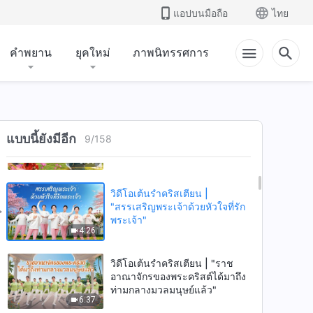
แอปบนมือถือ
ไทย
4:09
คำพยาน
ยุคใหม่
ภาพนิทรรศการ
วิดีโอเต้นรำคริสเตียน | "พระเจ้า
ทรงปรารถนาว่ามวลมนุษย์จะไล่
ตามเสาะหาความจริงและอยู่รอด
8:22
ได้"
วิดีโอเต้นรำคริสเตียน | "ราช
อาณาจักรของพระคริสต์คือบ้าน
แบบนี้ยังมีอีก
9
/
158
อันอบอุ่น"
5:09
วิดีโอเต้นรำคริสเตียน |
"สรรเสริญพระเจ้าด้วยหัวใจที่รัก
พระเจ้า"
4:26
วิดีโอเต้นรำคริสเตียน | "ราช
อาณาจักรของพระคริสต์ได้มาถึง
ท่ามกลางมวลมนุษย์แล้ว"
6:37