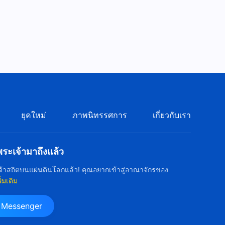
วิดีโอเต้นรำคริสเตียน | "พวกเรา
โชคดีที่ได้พบกับการเสด็จมาของ
พระเจ้า"
5:02
วิดีโอเต้นรำคริสเตียน | "การยืน
หยัดท่ามกลางความมืดและการ
กดขี่"
6:45
วิดีโอเต้นรำคริสเตียน | "เมื่อฉัน
ยุคใหม่
ภาพนิทรรศการ
เกี่ยวกับเรา
สูญเสียพระเจ้า"
3:44
ะเจ้ามาถึงแล้ว
วิดีโอเต้นรำคริสเตียน | "ในการ
้าสถิตบนแผ่นดินโลกแล้ว! คุณอยากเข้าสู่อาณาจักรของ
ติดตามพระเจ้าผู้ทรงมหิทธิฤทธิ์
พิ่มเติม
พวกเราเดินบนเส้นทางแห่งความ
3:24
สว่าง"
น Messenger
วิดีโอเต้นรำคริสเตียน | "การ
อธิษฐานของประชากรของ