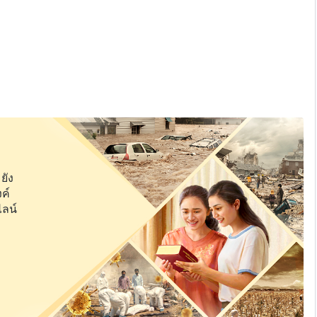
ยัง
ค์
ไลน์