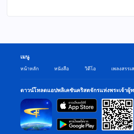
ชีวิตแห่งราชอาณาจักรช่างสุขสำราญยิ่งนัก
การได้เห็นว่าความรอดของพระเจ้าช่างใหญ่หลวง
พวกเราสรรเสริญพระเจ้าด้วยหัวใจที่รักพระเจ้า
III
เมนู
พวกเราได้ติดตามพระเจ้ามาตลอดทาง
หน้าหลัก
หนังสือ
วิดีโอ
เพลงสรรเส
และพวกเราได้ประสบความทุกข์ยากมามากมายนัก
พรรคคอมมิวนิสต์จีนปราบปรามและข่มเหงพวกเราอย่างบ้าคล
ดาวน์โหลดแอปพลิเคชันคริสตจักรแห่งพระเจ้าผู้ทร
ฉันเกลียดซาตาน พญานาคใหญ่สีแดงอย่างที่สุด
พระคริสต์ทรงสู้ทนการดูหมิ่นและความทุกข์อย่างมากมายยิ่
และทรงร่วมเคียงข้างพวกเราผ่านความทุกข์เข็ญ
หัวใจที่รักพระเจ้าของพวกเราไม่หวั่นไหว