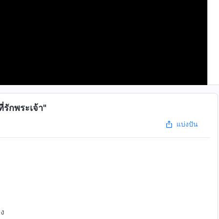
ี่รักพระเจ้า"
แบ่งปัน
ิง