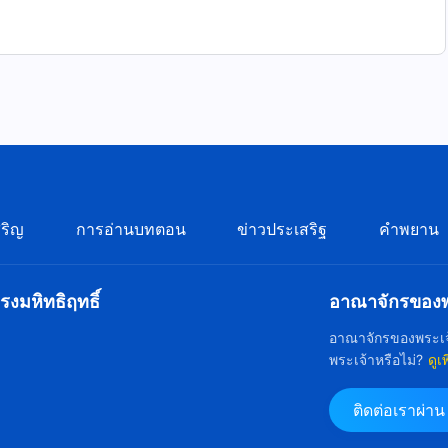
ริญ
การอ่านบทตอน
ข่าวประเสริฐ
คำพยาน
ั่ง
งมหิทธิฤทธิ์
อาณาจักรของพร
อาณาจักรของพระเจ
พระเจ้าหรือไม่?
ดูเ
ง
ติดต่อเราผ่า