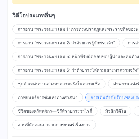
การสรรเสริญพระเจ้าอย่างจริงใจทำให้พวกเราชื่นบาน
วิดีโอประเภทอื่นๆ
ชีวิตในการทรงสถิตของพระเจ้านำพาความสุขที่แท้จริงมาให
การอ่าน “พระวจนะฯ เล่ม 1: การทรงปรากฏและพระราชกิจของพร
และพวกเราสรรเสริญพระเจ้าด้วยหัวใจที่รักพระเจ้า
การอ่าน “พระวจนะฯ เล่ม 2: ว่าด้วยการรู้จักพระเจ้า”
การอ่
II
การอ่าน “พระวจนะฯ เล่ม 5: หน้าที่รับผิดชอบของผู้นำและคนทำ
พวกเราร่วมชุมนุมกันเพื่อกินและดื่มพระวจนะของพระเจ้า
การอ่าน “พระวจนะฯ เล่ม 6: ว่าด้วยการไล่ตามเสาะหาความจริง”
พวกเรารื่นรมย์อย่างแท้จริง
ชุดคำเทศนา: แสวงหาความจริงในความเชื่อ
คำพยานแห่งชี
กับการมีพระราชกิจของพระวิญญาณบริสุทธิ์
ภาพยนตร์การข่มเหงทางศาสนา
การเต้นรำขับร้องเพลงปร
พวกเราสามัคคีธรรมความจริงและบอกเล่าคำพยาน
ชีวิตของพวกเราก้าวหน้าขึ้นทุกวัน
ชีวิตของคริสตจักร—ซีรีส์รายการวาไรตี้
มิวสิกวีดีโอ
พวกเรารักกันและร่วมมือกันอย่างกลมเกลียว
ส่วนที่ตัดตอนมาจากภาพยนตร์เรื่องยาว
พวกเราทำหน้าที่ของพวกเราด้วยหัวใจ