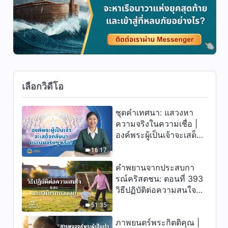
ความจริง"
4:07
วิดีโอเต้นรำคริสเตียน | "ฉัน
ตั้งใจมั่นแล้วว่าจะติดตาม
พระเจ้า"
6:52
เลือกวิดีโอ
วิดีโอเต้นรำคริสเตียน | "ฉันได้
ชื่นชมยินดีในความรักอัน
มากมายยิ่งนักของพระเจ้า"
ชุดคำเทศนา: แสวงหา
5:38
ความจริงในความเชื่อ |
องค์พระผู้เป็นเจ้าจะเสด็จ
วิดีโอเต้นรำคริสเตียน |
กลับมาบนเมฆจริงๆ หรือ?
"ประชากรทั้งผองของพระเจ้า
16:17
สรรเสริญพระองค์อย่างเต็มที่"
คำพยานจากประสบกา
3:59
รณ์คริสตชน: ตอนที่ 393
วิธีปฏิบัติต่อความสนใจ
วิดีโอเต้นรำคริสเตียน | "พระเจ้า
และงานอดิเรกของลูก
เท่านั้นที่ดีงามที่สุด"
51:35
4:47
ภาพยนตร์พระกิตติคุณ |