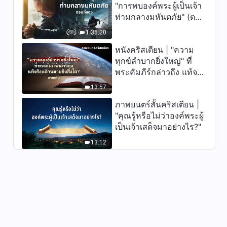
"การพบองค์พระผู้เป็นเจ้า
วิดีโอเต้นรำคริสเตียน | "มวล
ท่ามกลางมหันตภัย" (ตอน
มนุษย์ที่พระเจ้าทรงต้องการช่วย
ที่สอง) เมื่อโลกเผชิญกับ
ให้รอดนั้น สำคัญที่สุดในพระหทัย
1:35:20
การสูญพันธุ์ครั้งใหญ่ จะ
6:07
ของพระองค์"
หนังคริสเตียน | "ความ
รอดชีวิตได้อย่างไร?
ทุกข์ลำบากยิ่งใหญ่" ที่
วิดีโอเต้นรำคริสเตียน | "ฉันจะ
พระคัมภีร์กล่าวถึง แท้จริง
ติดตามพระเจ้าเพียงเท่านั้น"
แล้วหมายถึงสิ่งใด? (ฉาก
13:57
3:29
เด่น)
ภาพยนตร์สั้นคริสเตียน |
วิดีโอเต้นรำคริสเตียน | "โอ
"คุณรู้หรือไม่ว่าองค์พระผู้
ผู้ทรงเป็นที่รักของข้าพระองค์ ข้า
เป็นเจ้าเสด็จมาอย่างไร?"
พระองค์กำลังแสวงหาพระองค์"
4:59
13:12
วิดีโอเต้นรำคริสเตียน | "การช่วย
มนุษย์ให้รอดของพระเจ้านั้นช่าง
เป็นจริงยิ่งนัก"
5:12
วิดีโอเต้นรำคริสเตียน |
"ประชากรทั้งผองของพระเจ้า