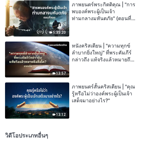
ภาพยนตร์พระกิตติคุณ | "การ
พบองค์พระผู้เป็นเจ้า
ท่ามกลางมหันตภัย" (ตอนที่
สอง) เมื่อโลกเผชิญกับการสูญ
พันธุ์ครั้งใหญ่ จะรอดชีวิตได้
1:35:20
อย่างไร?
หนังคริสเตียน | "ความทุกข์
ลำบากยิ่งใหญ่" ที่พระคัมภีร์
กล่าวถึง แท้จริงแล้วหมายถึง
สิ่งใด? (ฉากเด่น)
13:57
ภาพยนตร์สั้นคริสเตียน | "คุณ
รู้หรือไม่ว่าองค์พระผู้เป็นเจ้า
เสด็จมาอย่างไร?"
13:12
วิดีโอประเภทอื่นๆ