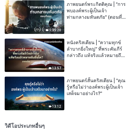
ภาพยนตร์พระกิตติคุณ | "การ
พบองค์พระผู้เป็นเจ้า
ท่ามกลางมหันตภัย" (ตอนที่
สอง) เมื่อโลกเผชิญกับการสูญ
พันธุ์ครั้งใหญ่ จะรอดชีวิตได้
1:35:20
อย่างไร?
หนังคริสเตียน | "ความทุกข์
ลำบากยิ่งใหญ่" ที่พระคัมภีร์
กล่าวถึง แท้จริงแล้วหมายถึง
สิ่งใด? (ฉากเด่น)
13:57
ภาพยนตร์สั้นคริสเตียน | "คุณ
รู้หรือไม่ว่าองค์พระผู้เป็นเจ้า
เสด็จมาอย่างไร?"
13:12
วิดีโอประเภทอื่นๆ