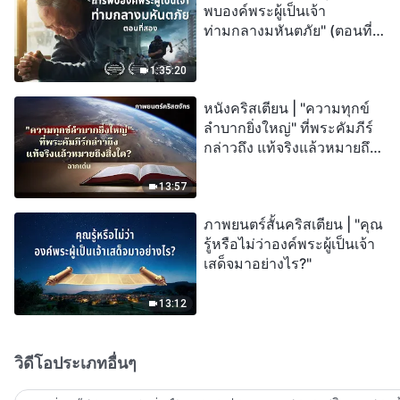
พบองค์พระผู้เป็นเจ้า
ท่ามกลางมหันตภัย" (ตอนที่
สอง) เมื่อโลกเผชิญกับการสูญ
พันธุ์ครั้งใหญ่ จะรอดชีวิตได้
1:35:20
อย่างไร?
หนังคริสเตียน | "ความทุกข์
ลำบากยิ่งใหญ่" ที่พระคัมภีร์
กล่าวถึง แท้จริงแล้วหมายถึง
สิ่งใด? (ฉากเด่น)
13:57
ภาพยนตร์สั้นคริสเตียน | "คุณ
รู้หรือไม่ว่าองค์พระผู้เป็นเจ้า
เสด็จมาอย่างไร?"
13:12
วิดีโอประเภทอื่นๆ