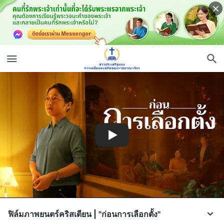
ฟิล์มภาพยนตร์คริสเตียน | "ก่อนการเลือกตั้ง"