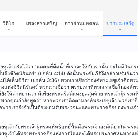
วิดีโอ
เพลงสรรเสริญ
การอ่านบทตอน
ข่าวประเสริฐ
ซูเจ้าตรัสไว้ว่า “แต่คนที่ดื่มน้ำที่เราจะให้กับเขานั้น จะไม่มีวัน
ึ้นถึงชีวิตนิรันดร์” (ยอห์น 4:14) ดังนั้นพระคัมภีร์จึงกล่าวเช่นกันว
ไม่ได้เห็นชีวิต” (ยอห์น 3:36) พวกเราเชื่อว่าองค์พระเยซูเจ้าคือพร
งแห่งชีวิตนิรันดร์ พวกเราเชื่อว่า ตราบเท่าที่พวกเราเชื่อในองค์พ
ยังให้คำพยานว่า มีเพียงพระคริสต์แห่งยุคสุดท้าย พระเจ้าผู้ทรงม
้ พวกคุณกำลังพูดว่า หากพวกเราติดตามองค์พระเยซูเจ้า พวกเราก็จ
พวกเราจึงจำเป็นต้องยอมรับพระวจนะและพระราชกิจของพระเจ้าผู้
ยซูเจ้ากับพระเจ้าผู้ทรงมหิทธิฤทธิ์นั้นคือพระเจ้าองค์เดียวกัน พระ
เยซูเจ้าได้ทรงพระราชกิจแห่งการไถ่และได้ทรงประกาศหนทางแห่ง