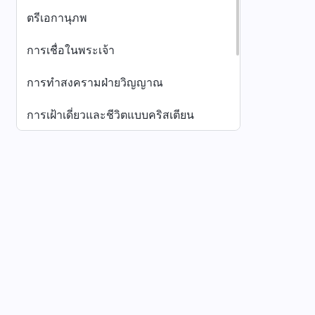
ตรีเอกานุภพ
การเชื่อในพระเจ้า
การทำสงครามฝ่ายวิญญาณ
การเฝ้าเดี่ยวและชีวิตแบบคริสเตียน
การฝึกฝนปฏิบัติความจริง
การทำความรู้จักพระอุปนิสัยอันชอบธรรม
ของพระเจ้า
เมนู
หน้าหลัก
หนังสือ
วิดีโอ
เพลงสรรเส
บทอวสานและบั้นปลายของมนุษย์
หมวดหมู่อื่นๆ
ดาวน์โหลดแอปพลิเคชันคริสตจักรแห่งพระเจ้าผู้ทร