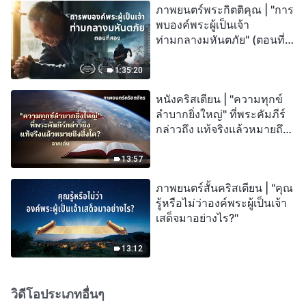
ภาพยนตร์พระกิตติคุณ | "การ
พบองค์พระผู้เป็นเจ้า
ท่ามกลางมหันตภัย" (ตอนที่
สอง) เมื่อโลกเผชิญกับการสูญ
พันธุ์ครั้งใหญ่ จะรอดชีวิตได้
1:35:20
อย่างไร?
หนังคริสเตียน | "ความทุกข์
ลำบากยิ่งใหญ่" ที่พระคัมภีร์
กล่าวถึง แท้จริงแล้วหมายถึง
สิ่งใด? (ฉากเด่น)
13:57
ภาพยนตร์สั้นคริสเตียน | "คุณ
รู้หรือไม่ว่าองค์พระผู้เป็นเจ้า
เสด็จมาอย่างไร?"
13:12
วิดีโอประเภทอื่นๆ