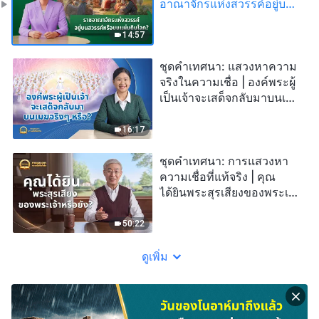
อาณาจักรแห่งสวรรค์อยู่บน
สวรรค์หรือบนแผ่นดินโลก?
14:57
ชุดคำเทศนา: แสวงหาความ
จริงในความเชื่อ | องค์พระผู้
เป็นเจ้าจะเสด็จกลับมาบนเมฆ
จริงๆ หรือ?
16:17
ชุดคำเทศนา: การแสวงหา
ความเชื่อที่แท้จริง | คุณ
ได้ยินพระสุรเสียงของพระเจ้า
หรือยัง?
50:22
ดูเพิ่ม